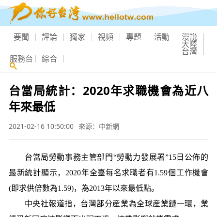
要聞
評論
獨家
視頻
專題
活動
漫説
大陸
台灣
服務台
綜合
台當局統計：2020年求職機會為近八
年來最低
2021-02-16 10:50:00
來源：中新網
台當局勞動事務主管部門“勞動力發展署”15日公佈的
最新統計顯示，2020年全臺每名求職者有1.59個工作機會
(即求供倍數為1.59)，為2013年以來最低點。
中央社報道指，台灣部分産業為全球産業鏈一環，業