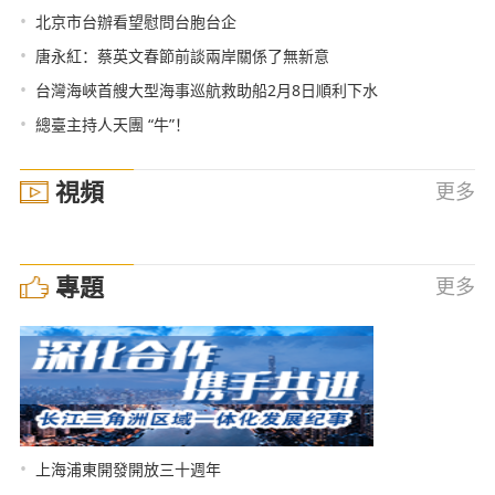
•
北京市台辦看望慰問台胞台企
•
唐永紅：蔡英文春節前談兩岸關係了無新意
•
台灣海峽首艘大型海事巡航救助船2月8日順利下水
•
總臺主持人天團 “牛”！
視頻
更多
專題
更多
•
上海浦東開發開放三十週年