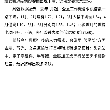
績受新冠疫情影響而出現下滑，連帶影響就業需求。
具體數據顯示，去年1月起，全臺工作機會求供倍數一
路下降，1月、2月還有1.72、1.71，3月大幅下降至1.54，4
月僅剩1.19，5月、6月分別為1.55、1.46；此後數月的數據
出現回升，不過，去年整體表現仍低於2019年(1.69)。
關於今年農曆年後的人力需求，台當局“勞動部”方面
表示，觀光、交通運輸等行業轉職求職還是很難；製造業
中，電子零組件、半導體、金屬加工業等行業因需求相對
旺盛，預計將釋出較多職缺。