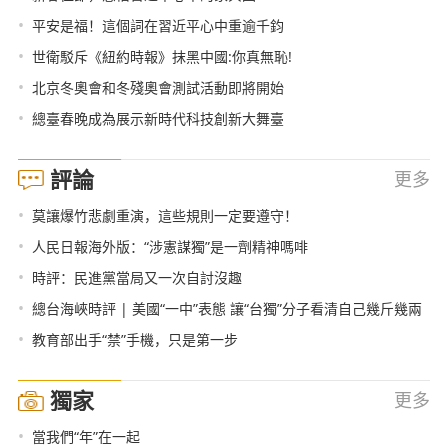
•
平安是福！這個詞在習近平心中重逾千鈞
•
世衛駁斥《紐約時報》抹黑中國:你真無恥!
•
北京冬奧會和冬殘奧會測試活動即將開始
•
總臺春晚成為展示新時代科技創新大舞臺
評論
更多
•
莫讓爆竹悲劇重演，這些規則一定要遵守！
•
人民日報海外版：“涉憲謀獨”是一劑精神嗎啡
•
時評：民進黨當局又一次自討沒趣
•
總台海峽時評 | 美國“一中”表態 讓“台獨”分子看清自己幾斤幾兩
•
教育部出手“禁”手機，只是第一步
獨家
更多
•
當我們“年”在一起