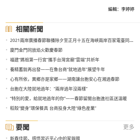
編輯：李婷婷
相關新聞
•
2021兩岸廣播春節聯播除夕至正月十五在海峽兩岸百家電臺同步播出
•
廈門金門同放焰火歡慶春節
•
福建“媽祖第一行宮”攜手台灣宮廟“雲端”共祈年
•
養精蓄銳再出發——在魯台商“就地過年”展望牛年
•
心有所依，異鄉亦是家鄉——湖南讓台胞安心在湘過春節
•
台胞在大陸就地過年：“兩岸過年沒兩樣”
•
“特別的愛，給就地過年的你”——春節留閩台胞進社區送溫暖
•
稻殼“變身”環保餐具 台商投身大陸“綠色産業”
要聞
更多
•
新春佳節，感悟習近平心中的家與國