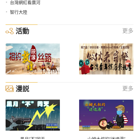
•
台灣網紅看廣河
•
智行大陸
活動
更多
漫説
更多
風月“不”同天
山姆大叔的“迷魂湯”