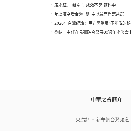
•
唐永紅：“新南向”成效不彰 預料中
•
年度漢字看台海 “悶”字以最高得票當選
•
2020年台灣經濟：民進黨當局“不能説的秘
•
劉結一主任在昆臺融合發展30週年座談會
中華之聲簡介
央廣網
•
新華網台灣頻道