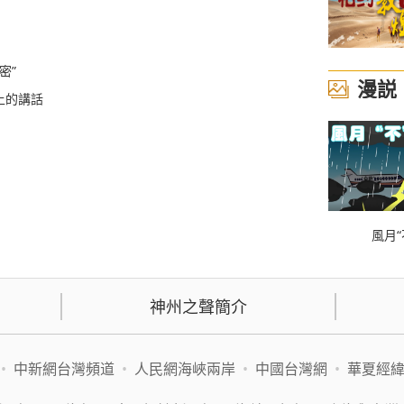
密”
漫説
上的講話
風月“
神州之聲簡介
•
中新網台灣頻道
•
人民網海峽兩岸
•
中國台灣網
•
華夏經