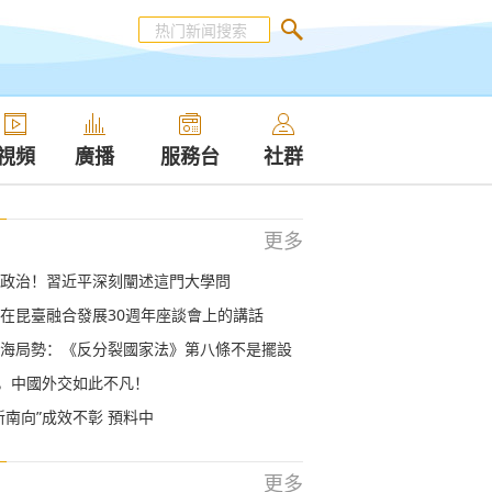
視頻
廣播
服務台
社群
更多
政治！習近平深刻闡述這門大學問
在昆臺融合發展30週年座談會上的講話
海局勢：《反分裂國家法》第八條不是擺設
年，中國外交如此不凡！
新南向”成效不彰 預料中
更多