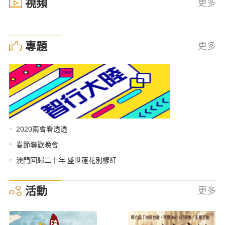
視頻
更多
專題
更多
•
2020兩會看透透
•
春節聯歡晚會
•
澳門回歸二十年 盛世蓮花別樣紅
活動
更多