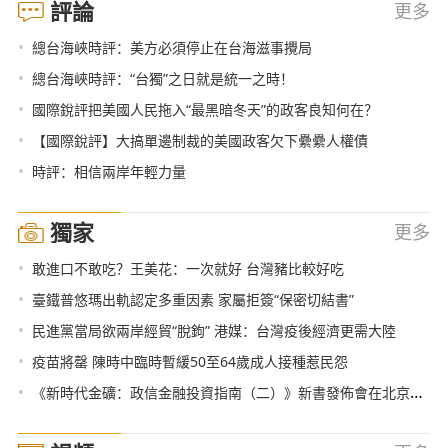
評論
更多
•
總台海峽時評：美方必須停止在台海滋事攪局
•
總台海峽時評：“台獨”之日就是統一之時！
•
國際銳評把美國人民拖入“最黑暗冬天”的政客良知何在？
•
【國際銳評】大搞單邊制裁的美國政客欠下纍纍人權債
•
時評：相信兩岸年輕力量
獨家
更多
•
敢進口不敢吃？王美花：一次就好 台灣豬比較好吃
•
臺鐵普悠瑪出軌認定多重因素 家屬拒簽“保密切結書”
•
民進黨當局欲兩岸經貿“脫鉤” 港媒：台灣疫後經濟更需大陸
•
疫苗將罄 陳時中臨時暫緩50至64歲成人接種惹民怨
•
《新時代金礦：政信金融投資指南（二）》新書發佈會在北京舉行