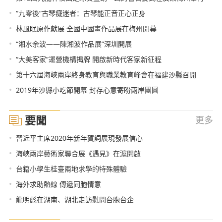
•
“九零後”古琴癡迷者：古琴能正音正心正身
•
林風眠原作獻展 全國中國畫作品展在梅州開幕
•
“湘水余波——陳湘波作品展”深圳開展
•
“大美客家”運營機構揭牌 開啟新時代客家新征程
•
第十六屆海峽兩岸終身教育與職業教育峰會在福建沙縣召開
•
2019年沙縣小吃節開幕 封存心意寄盼兩岸團圓
要聞
更多
•
習近平主席2020年新年賀詞展現發展信心
•
海峽兩岸藝術家聯合展《遇見》在滬開啟
•
台籍小學生桂臺兩地求學的特殊體驗
•
海外求助熱線 傳遞同胞情意
•
龍明彪在湖南、湖北走訪慰問台胞台企