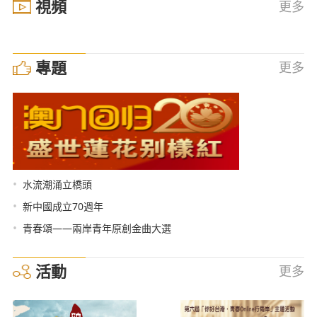
視頻
更多
專題
更多
•
水流潮涌立橋頭
•
新中國成立70週年
•
青春頌——兩岸青年原創金曲大選
活動
更多