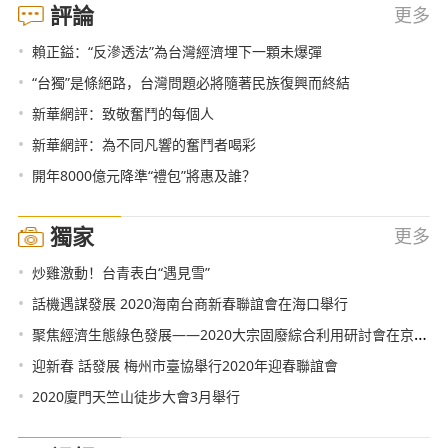
評論
更多
•
賴正鎰：“反滲透法”為台灣經濟埋下一顆未爆彈
•
“台獨”是條絕路，台灣問題必將隨著民族復興而終結
•
新華網評：致敬奮鬥的每個人
•
新華網評：為不同凡響的奮鬥者喝彩
•
開年8000億元降準“禮包”將惠及誰？
獨家
更多
•
炒雞激動！台青表白“遇見雪”
•
話機遇謀發展 2020海南台商新春聯誼會在海口舉行
•
聚焦經濟生態綠色發展——2020大宗固廢綜合利用研討會在京舉行
•
迎新春 話發展 梅州市臺協舉行2020年迎春聯誼會
•
2020廈門天竺山徒步大會3月舉行