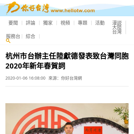
要聞
評論
獨家
視頻
專題
活動
漫説
大陸
台灣
服務台
綜合
杭州市台辦主任陸獻德發表致台灣同胞
2020年新年春賀詞
2020-01-06 16:08:00
來源：你好台灣網