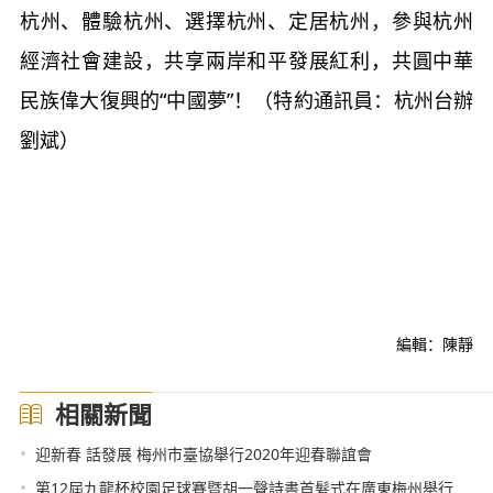
杭州、體驗杭州、選擇杭州、定居杭州，參與杭州
經濟社會建設，共享兩岸和平發展紅利，共圓中華
民族偉大復興的“中國夢”！（特約通訊員：杭州台辦
劉斌）
編輯：陳靜
相關新聞
•
迎新春 話發展 梅州市臺協舉行2020年迎春聯誼會
•
第12屆九龍杯校園足球賽暨胡一聲詩書首髮式在廣東梅州舉行