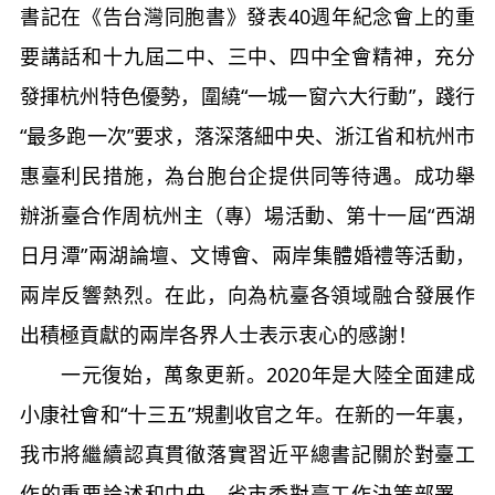
書記在《告台灣同胞書》發表40週年紀念會上的重
要講話和十九屆二中、三中、四中全會精神，充分
發揮杭州特色優勢，圍繞“一城一窗六大行動”，踐行
“最多跑一次”要求，落深落細中央、浙江省和杭州市
惠臺利民措施，為台胞台企提供同等待遇。成功舉
辦浙臺合作周杭州主（專）場活動、第十一屆“西湖
日月潭”兩湖論壇、文博會、兩岸集體婚禮等活動，
兩岸反響熱烈。在此，向為杭臺各領域融合發展作
出積極貢獻的兩岸各界人士表示衷心的感謝！
一元復始，萬象更新。2020年是大陸全面建成
小康社會和“十三五”規劃收官之年。在新的一年裏，
我市將繼續認真貫徹落實習近平總書記關於對臺工
作的重要論述和中央、省市委對臺工作決策部署，