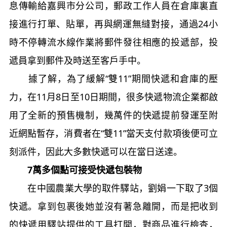
息傳輸給嘉興市分公司，郵政工作人員在倉庫裏直
接進行打單、貼單，再與網運無縫對接，通過24小
時不停轉流水線作業將郵件發往相應的投遞部，投
遞員拿到郵件及時送至客戶手中。
據了解，為了緩解“雙11”期間快遞和倉庫的壓
力，在11月8日至10日期間，很多快遞物流企業都啟
用了全新的預售機制，幾萬件的快遞提前發運至附
近網點暫存，消費者在“雙11”當天支付款項後便可立
刻派件，因此大多數快遞可以在當日送達。
7萬多個點可接受快遞包裝物
在中國農業大學的取件驛站，劉娟一下取了3個
快遞。拿到包裹後她並沒有著急離開，而是把收到
的快遞用驛站提供的工具打開，對商品進行檢查，