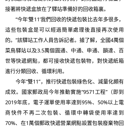
接著將快遞盒放在了驛站準備好的回收箱裏。
“今年‘雙11’我們回收的快遞包裝比去年多很多，
這些包裝盒是可以經過簡單處理後直接再次使用
的。”該驛站工作人員告訴記者。據了解，全國4萬個
菜鳥驛站以及3.5萬個圓通、中通、申通、韻達、百
世等快遞網點，都可接收快遞包裝物，對快遞紙箱
進行分類回收、循環利用。
今年“雙11”，推行快遞包裝綠色化、減量化頗有
成效。國家郵政局今年推動實施“9571工程”（即到
2019年底，電子運單使用率達到95%、50%以上電
商快件不再二次包裝、循環中轉袋使用率達到
70%、在1萬個郵政快遞營業網點設置包裝廢棄物回