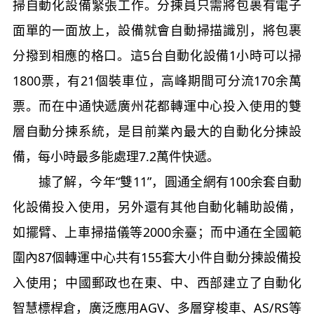
掃自動化設備緊張工作。分揀員只需將包裹有電子
面單的一面放上，設備就會自動掃描識別，將包裹
分撥到相應的格口。這5台自動化設備1小時可以掃
1800票，有21個裝車位，高峰期間可分流170余萬
票。而在中通快遞廣州花都轉運中心投入使用的雙
層自動分揀系統，是目前業內最大的自動化分揀設
備，每小時最多能處理7.2萬件快遞。
據了解，今年“雙11”，圓通全網有100余套自動
化設備投入使用，另外還有其他自動化輔助設備，
如擺臂、上車掃描儀等2000余臺；而中通在全國範
圍內87個轉運中心共有155套大小件自動分揀設備投
入使用；中國郵政也在東、中、西部建立了自動化
智慧標桿倉，廣泛應用AGV、多層穿梭車、AS/RS等