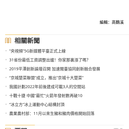
編輯：高鶴溪
相關新聞
•
“央視頻”5G新媒體平臺正式上線
•
31省份最低工資調整出爐！你家那裏漲了嗎？
•
2019平潭創新論壇召開 加速閩臺協同創新融合發展
•
“京城楚菜聯盟”成立，推出“京城十大楚菜”
•
我國計劃2022年前後建成可載3人的空間站
•
十戰十捷 中國“最忙”火箭年發射數再破10
•
“冰立方”冰上運動中心結構封頂
•
農業農村部：11月以來生豬和豬肉價格開始回落