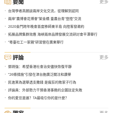
要聞
更多
•
台灣學者高朗談兩岸文化交流，從理解到認同
•
兩岸“農博會花博會”架金橋 臺農台青“登陸”交流
•
2020金門跨年晚會首度移師東半島 向陸客發邀約
•
拓展品牌集群效應 海峽兩岸品牌發展交流研討會平潭舉行
•
“粵臺社工一家親”研習營在廣東舉行
評論
更多
•
鄧炳強：希望香港社會治安儘快恢復平靜
•
“26條措施”引發在津台胞廣泛關注和讚譽
•
民進黨為選舉透支撒錢 是瘋狂的敗家子行為
•
評論員：外部勢力干預香港事務的企圖註定失敗
•
你的愛豆是誰？TA最吸引你的是什麼？
獨家
更多