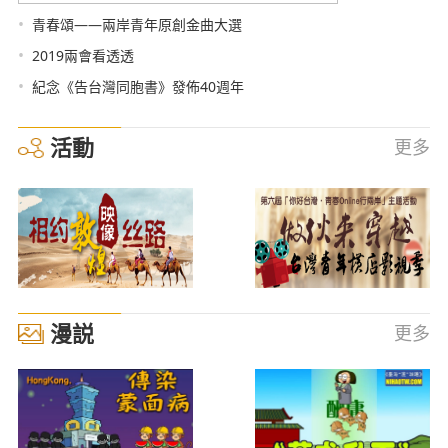
•
青春頌——兩岸青年原創金曲大選
•
2019兩會看透透
•
紀念《告台灣同胞書》發佈40週年
活動
更多
漫説
更多