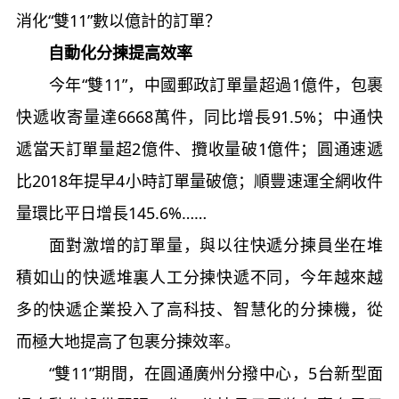
消化“雙11”數以億計的訂單？
自動化分揀提高效率
今年“雙11”，中國郵政訂單量超過1億件，包裹
快遞收寄量達6668萬件，同比增長91.5%；中通快
遞當天訂單量超2億件、攬收量破1億件；圓通速遞
比2018年提早4小時訂單量破億；順豐速運全網收件
量環比平日增長145.6%……
面對激增的訂單量，與以往快遞分揀員坐在堆
積如山的快遞堆裏人工分揀快遞不同，今年越來越
多的快遞企業投入了高科技、智慧化的分揀機，從
而極大地提高了包裹分揀效率。
“雙11”期間，在圓通廣州分撥中心，5台新型面