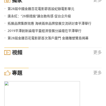
•
第28屆中國金雞百花電影節首設紀錄電影單元
•
唐永紅：“26條措施”讓台胞有感 促台企升級
•
拓展品牌集群效應 海峽兩岸品牌發展交流研討會平潭舉行
•
2019平潭創新論壇平臺經濟發展分論壇在平潭舉行
•
第28屆金雞百花電影節首次落戶廈門 金雞雕塑鷺島揭幕
視頻
更多
專題
更多