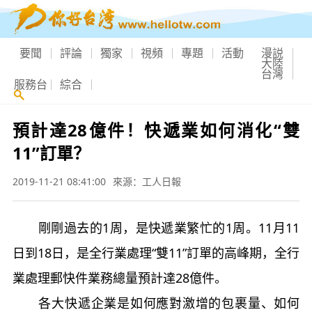
要聞
評論
獨家
視頻
專題
活動
漫説
大陸
台灣
服務台
綜合
預計達28億件！快遞業如何消化“雙
11”訂單？
2019-11-21 08:41:00
來源：工人日報
剛剛過去的1周，是快遞業繁忙的1周。11月11
日到18日，是全行業處理“雙11”訂單的高峰期，全行
業處理郵快件業務總量預計達28億件。
各大快遞企業是如何應對激增的包裹量、如何