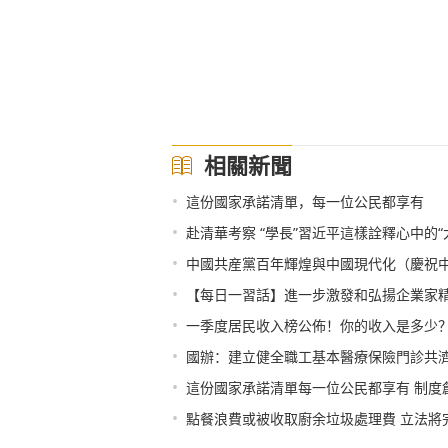
相關新聞
•
這份國家承諾清單，每一位公民都享有
•
赴清華考察 “學長”習近平這樣詮釋心中的“
•
中國共産黨百年輝煌與中國現代化（慶祝中
•
【每日一習話】進一步激發和弘揚企業家
•
一季度居民收入榜公佈！你的收入是多少
•
國辦：建立健全職工基本醫療保險門診共
•
這份國家承諾清單每一位公民都享有 制度
•
點餐浪費或被收取廚余垃圾處理費 立法將