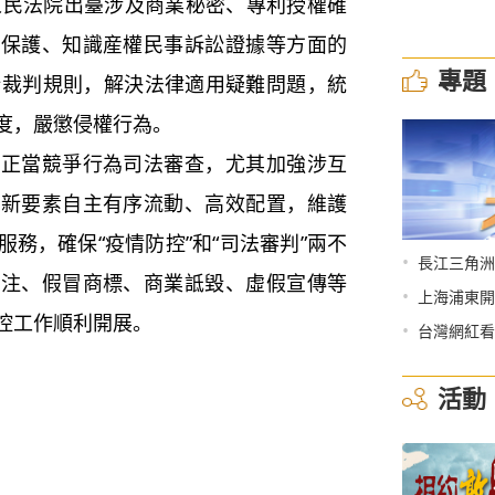
人民法院出臺涉及商業秘密、專利授權確
事保護、知識産權民事訴訟證據等方面的
專題
晰裁判規則，解決法律適用疑難問題，統
度，嚴懲侵權行為。
當競爭行為司法審查，尤其加強涉互
創新要素自主有序流動、高效配置，維護
務，確保“疫情防控”和“司法審判”兩不
•
長江三角洲
搶注、假冒商標、商業詆毀、虛假宣傳等
•
上海浦東開
控工作順利開展。
•
台灣網紅看
活動