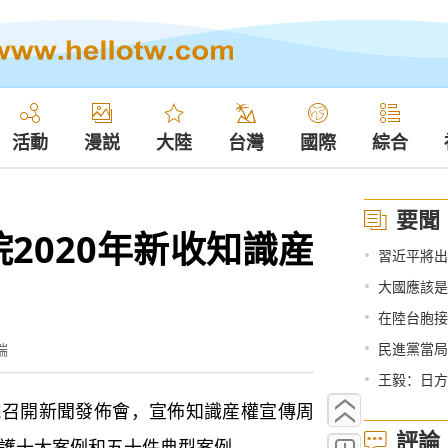
活動
漫説
大陸
台灣
國際
綜合
要聞
2020年新收知識産
•
習近平將出
•
大國應該是
•
在陸台胞接
•
民進黨當局
端
•
王毅：日方
召開新聞發佈會，宣佈知識産權宣傳周
評論
保護十大案例和五十件典型案例。