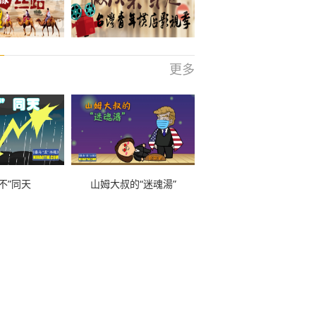
更多
不”同天
山姆大叔的“迷魂湯”