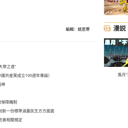
漫説
編輯：姚思寒
大學之道”
風月“
國共産黨成立100週年專論）
精神
？
濟保障機制
創新一份標準涵蓋民生方方面面
完善相關規定