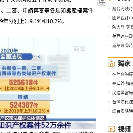
•
總台海峽時評
審、二審、申請再審等各類知識産權案件
•
國際銳評中
19年分別上升9.1%和10.2%。
•
防大陸“奪
•
美西這些政
•
新華國際時
獨家
•
在陸台胞接
•
長廷外 福
•
民進黨當局
•
台灣演員陳
•
總台海峽時評
視頻