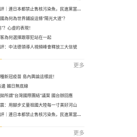
｜連日本都禁止售核污染魚，民進黨當局還想搏命獻媚？
國為何為世界鋪設這條“陽光大道”？
島”？心虛的表現！
客為何選擇跟罪犯站在一起
評：中法德領導人視頻峰會釋放三大信號
更多
種新冠疫苗 島內輿論這樣説！
島邊 媚日無底線
拋所謂“台灣國際團結”議案 國台辦回應
震：用腳步丈量祖國大陸每一寸美好河山
｜連日本都禁止售核污染魚，民進黨當局還想搏命獻媚？
更多