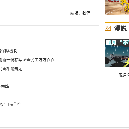
編輯：魏倩
漫説
濟保障機制
創新一份標準涵蓋民生方方面面
完善相關規定
風月“
一標準
規定可操作性