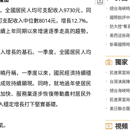
•
總台海峽時評
全國居民人均可支配收入9730元，同
•
國際銳評中
支配收入中位數8014元，增長12.7%。
•
防大陸“奪
延續上年同期以來增速逐季走高的趨勢，
•
美西這些政
•
新華國際時
增長的基石。一季度，全國居民人均
獨家
•
丹稱，一季度以來，國民經濟持續穩
民進黨當局
•
台灣演員陳
體成效持續顯現。同時，就地過年使居民
•
總台海峽時評
長加快、服務業逐步恢復帶動農村居民外
•
民進黨當局
入穩定增長打下堅實基礎。
•
美日聯合聲明
氣。
視頻