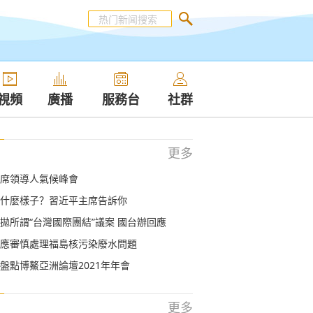
視頻
廣播
服務台
社群
更多
席領導人氣候峰會
什麼樣子？習近平主席告訴你
拋所謂“台灣國際團結”議案 國台辦回應
應審慎處理福島核污染廢水問題
 盤點博鰲亞洲論壇2021年年會
更多