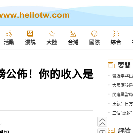
活動
漫説
大陸
台灣
國際
綜合
要聞
榜公佈！你的收入是
•
習近平將出
•
大國應該是
•
民進黨當局
•
王毅：日方
•
三個“更多”
。
評論
增加