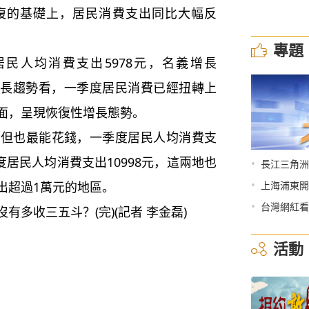
的基礎上，居民消費支出同比大幅反
專題
人均消費支出5978元，名義增長
。從增長趨勢看，一季度居民消費已經扭轉上
面，呈現恢復性增長態勢。
也最能花錢，一季度居民人均消費支
度居民人均消費支出10998元，這兩地也
•
長江三角洲
•
出超過1萬元的地區。
上海浦東開
•
台灣網紅看
收三五斗？(完)(記者 李金磊)
活動