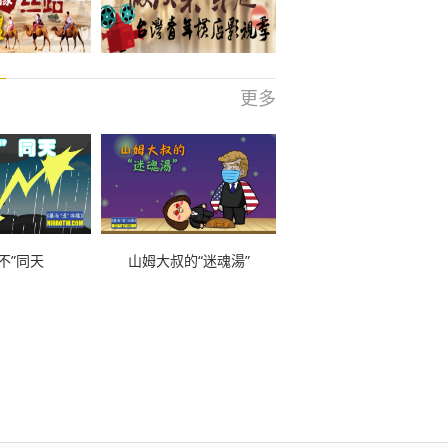
更多
不”同天
山姆大叔的“迷魂湯”