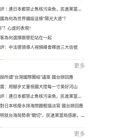
｜連日本都禁止售核污染魚，民進黨當局還想搏命獻媚？
國為何為世界鋪設這條“陽光大道”？
島”？心虛的表現！
客為何選擇跟罪犯站在一起
評：中法德領導人視頻峰會釋放三大信號
更多
拋所謂“台灣國際團結”議案 國台辦回應
震：用腳步丈量祖國大陸每一寸美好河山
｜連日本都禁止售核污染魚，民進黨當局還想搏命獻媚？
對日本核廢水排海問題輕描淡寫 國台辦回應
就台海局勢表“關切”，民進黨當局感謝，國台辦回應
更多