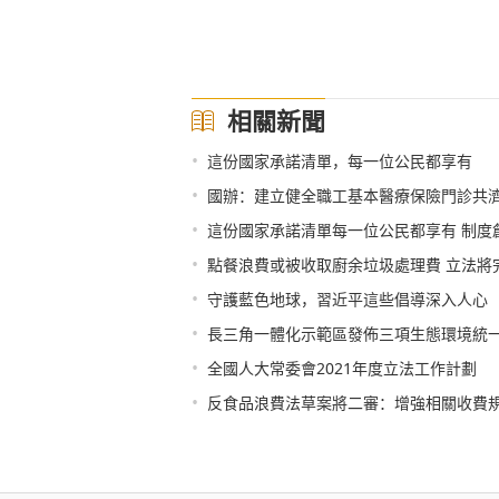
相關新聞
•
這份國家承諾清單，每一位公民都享有
•
國辦：建立健全職工基本醫療保險門診共
•
這份國家承諾清單每一位公民都享有 制度
•
點餐浪費或被收取廚余垃圾處理費 立法將
•
守護藍色地球，習近平這些倡導深入人心
•
長三角一體化示範區發佈三項生態環境統
•
全國人大常委會2021年度立法工作計劃
•
反食品浪費法草案將二審：增強相關收費