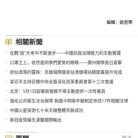
編輯：姚思寒
相關新聞
•
在戰“疫”大考中不斷進步——中國抗疫治理能力的生動實踐
•
口罩之上，依然是同學們愛笑的眼睛——廣州開學首日直擊
•
狀似滴落的露珠：京雄城際雄安站津雄場站鋼屋蓋提升完成
•
習近平主持召開中央全面深化改革委員會第十三次會議
•
北京：5月1日起餐飲服務不得主動提供一次性餐具
•
強化公共衛生法治保障 我國今明兩年擬制定修改17件相關法律
•
中國火星探測七十米天線整體吊裝成功
•
新冠疫情催生漢醫國際輸出