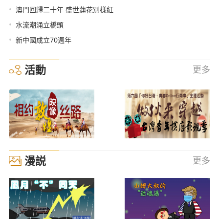
•
澳門回歸二十年 盛世蓮花別樣紅
•
水流潮涌立橋頭
•
新中國成立70週年
活動
更多
漫説
更多