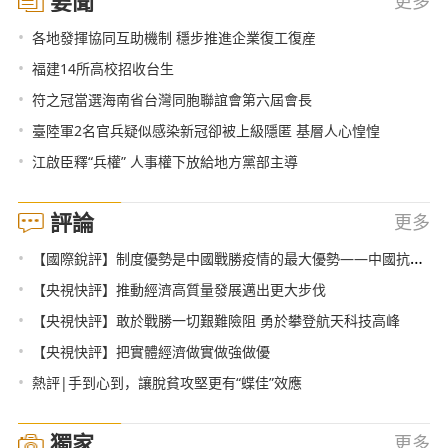
要聞
更多
•
各地發揮協同互助機制 穩步推進企業復工復産
•
福建14所高校招收台生
•
符之冠當選海南省台灣同胞聯誼會第六屆會長
•
臺陸軍2名官兵疑似感染新冠卻被上級隱匿 基層人心惶惶
•
江啟臣釋“兵權” 人事權下放給地方黨部主導
評論
更多
•
【國際銳評】制度優勢是中國戰勝疫情的最大優勢——中國抗疫實踐帶給世界的思考之二
•
【央視快評】推動經濟高質量發展邁出更大步伐
•
【央視快評】敢於戰勝一切艱難險阻 勇於攀登航天科技高峰
•
【央視快評】把實體經濟做實做強做優
•
熱評|手到心到，讓脫貧攻堅更有“蝶佳”效應
獨家
更多