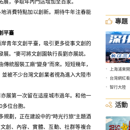
拓展，爭取年內門店增加至百家。
地消費特點加以創新。期待牛年注春能
專題
創平臺
岸青年文創平臺，吸引更多從事文創的
發展。”麥可將文創園執行長劉亦展説。
傳統服裝工廠“變身”而來。短短幾年，
•
上海浦東開
”，並被不少台灣文創業者視為進入大陸市
•
台灣網紅看
•
智行大陸
劉亦展第一次留在這座城市過年。和他一
活動
30多位台胞。
規劃，正在建設中的“時光行旅”主題酒
合文創、內容、實體、互動、社群等複合