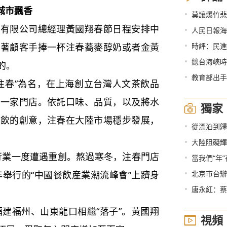
城市飄香
•
莫讓爆竹悲
限公司總經理黃國翔春節日程安排中
•
人民日報海
•
看著顧客手捧一杯注春蕎麥醇奶或者金黃
時評：民進
•
總台海峽時評 
的。
•
教育部出手
春”為名，在上海創立台灣人文茶飲品
第一家門店。依託口味、品質，以及將水
獨家
茶飲的創意，注春在大陸市場穩步發展，
•
從漂泊到歸
•
大陸阻礙輝
行業一度遭遇重創。熬過寒冬，注春門店
•
當我們“年
•
年舉行的“中國餐飲産業潮流峰會”上躋身
北京市台辦
•
唐永紅：蔡
建福州、山東龍口相繼“落子”。黃國翔
視頻