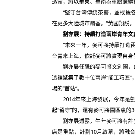
透露，將以華東、華南為重點繼續
“堅守台灣傳統茶藝，並根據各
在更多大陸城市飄香。”黃國翔説。
劉亦展：持續打造兩岸青年文
“未來一年，麥可將持續打造兩
台青來上海，依託麥可將實現自身
劉亦展任職的麥可將文創園，由
這裡聚集了數十位兩岸“能工巧匠
場的“首站”。
2014年來上海發展，今年是
起“留守”的，還有麥可將園區裏的
劉亦展透露，牛年麥可將有許多
店是重點，計劃10月啟幕，將融