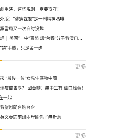
劇重演，這些規則一定要遵守！
外版：“涉憲謀獨”是一劑精神嗎啡
黨當局又一次自討沒趣
| 美國“一中”表態 讓“台獨”分子看清自己幾斤幾兩
“禁”手機，只是第一步
更多
來 “最後一位”女先生感動中國
瑞疫苗售臺？ 國台辦：無中生有 信口雌黃！
”在一起
看望慰問台胞台企
英文春節前談兩岸關係了無新意
更多