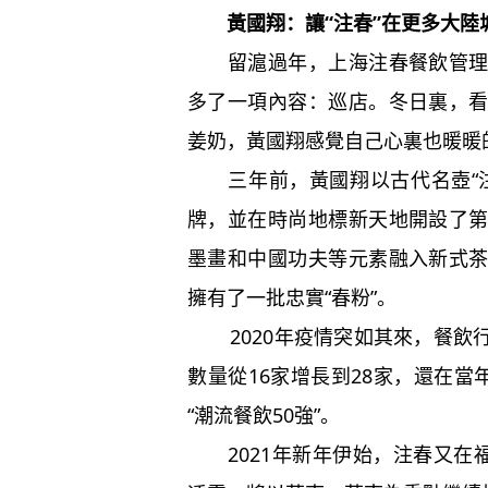
黃國翔：讓“注春”在更多大陸
留滬過年，上海注春餐飲管理有
多了一項內容：巡店。冬日裏，
姜奶，黃國翔感覺自己心裏也暖暖
三年前，黃國翔以古代名壺“注
牌，並在時尚地標新天地開設了
墨畫和中國功夫等元素融入新式
擁有了一批忠實“春粉”。
2020年疫情突如其來，餐飲
數量從16家增長到28家，還在當
“潮流餐飲50強”。
2021年新年伊始，注春又在福