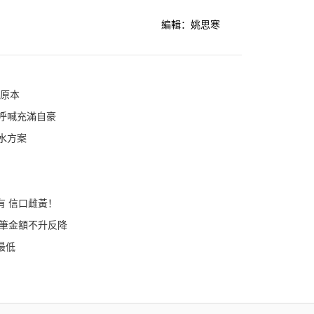
編輯：姚思寒
寶原本
的呼喊充滿自豪
水方案
有 信口雌黃！
單筆金額不升反降
最低