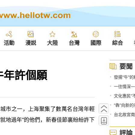
活動
漫説
大陸
台灣
國際
綜合
要聞
牛年許個願
•
發揚“牛”
•
一往情深—
•
文化惠民“
•
“犇”向新的
市之一，上海聚集了數萬名台灣年輕
•
台北故宮南
“就地過年”的他們，新春佳節裏紛紛許下
評論