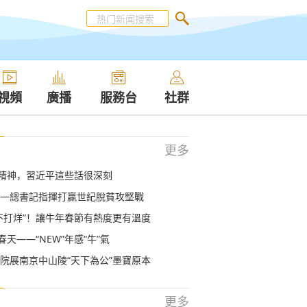
視頻
廣播
服務台
社群
更多
的精神，習近平這些話很深刻
—總書記指揮打贏世紀脫貧攻堅戰
不打烊”！讓牛年春節有熱度更有溫度
春天——“NEW”年感“牛”氣
院展南京中山陵“天下為公”墨寶原本
更多