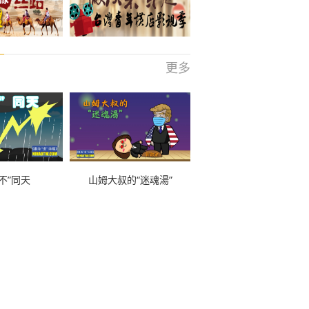
更多
不”同天
山姆大叔的“迷魂湯”