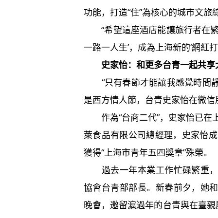
功能，打造“住”為核心的城市文旅
“希望這座酒店能讓旅行者在繁
一路一人生’，成為上海新的‘網紅打
史家怡：和更多台青一起共享
“只有春節才能讓我感覺時間靜止
是西方情人節，台青史家怡在微信
作為“台商二代”，史家怡已在上
萊食品有限公司總經理，史家怡成
獲得“上海市青年五四獎章”殊榮。
過去一年本業工作忙碌繁重，史
協會台青部部長。新春前夕，她
晚會，邀留滬過年的台青與在臺親