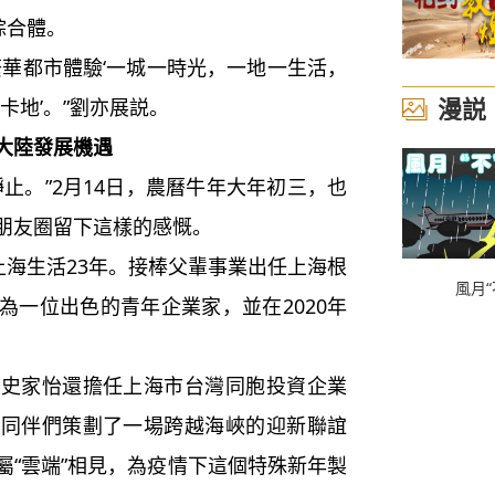
綜合體。
華都市體驗‘一城一時光，一地一生活，
漫説
卡地’。”劉亦展説。
大陸發展機遇
。”2月14日，農曆牛年大年初三，也
朋友圈留下這樣的感慨。
海生活23年。接棒父輩事業出任上海根
風月“
為一位出色的青年企業家，並在2020年
家怡還擔任上海市台灣同胞投資企業
和同伴們策劃了一場跨越海峽的迎新聯誼
屬“雲端”相見，為疫情下這個特殊新年製