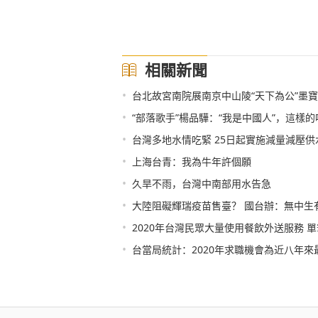
相關新聞
•
台北故宮南院展南京中山陵“天下為公”墨
•
“部落歌手”楊品驊：“我是中國人”，這樣
•
台灣多地水情吃緊 25日起實施減量減壓供
•
上海台青：我為牛年許個願
•
久旱不雨，台灣中南部用水告急
•
大陸阻礙輝瑞疫苗售臺？ 國台辦：無中生
•
2020年台灣民眾大量使用餐飲外送服務 
•
台當局統計：2020年求職機會為近八年來