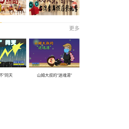
更多
不”同天
山姆大叔的“迷魂湯”