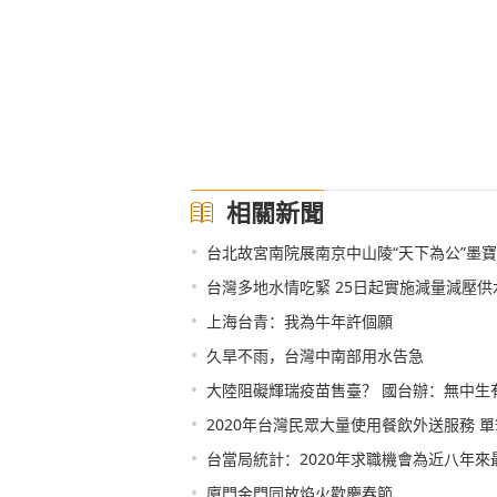
相關新聞
•
台北故宮南院展南京中山陵“天下為公”墨
•
台灣多地水情吃緊 25日起實施減量減壓供
•
上海台青：我為牛年許個願
•
久旱不雨，台灣中南部用水告急
•
大陸阻礙輝瑞疫苗售臺？ 國台辦：無中生
•
2020年台灣民眾大量使用餐飲外送服務 
•
台當局統計：2020年求職機會為近八年來
•
廈門金門同放焰火歡慶春節