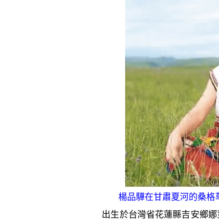
楊品驊在甘肅夏河的桑格
出生於台灣省花蓮縣吉安鄉娜荳