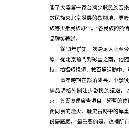
開了大陸第一家台灣少數民族音
數民族來北京發展的歇腳地，更
族等少數民族夥伴。“各民族的熱
品驊笑著説。
從13年前第一次踏足大陸至今
原，從北京前門到彩雲之南，他
持、拍攝短視頻，數百場活動中，
童年時期在部落成長，小學後唸
楊品驊格外關注少數民族議題。2
京，負責奧運廣告項目，短暫的停
衚同裏的煙火、歷史古跡中的厚
份歸屬感。“最重要的是，這裡所