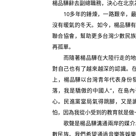
楊品驊辭去副總職務，決心在北京
10多年的錘煉，一路艱辛，最
沒有暖氣的冬天。如今，楊品驊
聯合協會，幫助更多台灣少數民
再孤單。
而隨著楊品驊在大陸行走的地方
對自己也有了越來越深的認識。
上，楊品驊以台灣青年代表身份
落，我是驕傲的中國人”，在島內
心。民進黨當局氣得跳腳，又是
怕，因為我從小受到的教育就是做
歌聲是楊品驊溝通兩岸的媒介。
數民族。我們希望通過音樂等娛