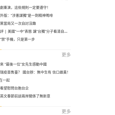
劇重演，這些規則一定要遵守！
外版：“涉憲謀獨”是一劑精神嗎啡
黨當局又一次自討沒趣
| 美國“一中”表態 讓“台獨”分子看清自己幾斤幾兩
“禁”手機，只是第一步
更多
來 “最後一位”女先生感動中國
瑞疫苗售臺？ 國台辦：無中生有 信口雌黃！
”在一起
看望慰問台胞台企
英文春節前談兩岸關係了無新意
更多