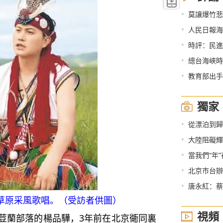
•
莫讓爆竹悲
•
人民日報海
•
時評：民進
•
總台海峽時評 
•
教育部出手
獨家
•
從漂泊到歸
•
大陸阻礙輝
•
當我們“年
•
北京市台辦
•
唐永紅：蔡
草原采風歌唱。（受訪者供圖）
視頻
蘭部落的楊品驊，3年前在北京衚同裏