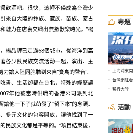
樂餐飲酒吧。很快，這裡不僅成為台灣少
吸引來自大陸的彝族、藏族、苗族、蒙古
專題
情和魅力在店裏交織出無數歡樂時光。”楊
，楊品驊已走過68個城市。從海洋到高
隨著各少數民族交流活動一起，演出、主
•
上海浦東開
努力讓大陸同胞聽到來自“寶島的聲音”。
•
台灣網紅看
書、生活卻都在台北，特殊的經歷讓
•
智行大陸
007年他被當時供職的香港公司派到北
留讓他一下子就萌發了“留下來”的念頭。
活動
重、多元文化的包容開放，讓他找到了一
有的民族文化都是平等的。”項目結束後，