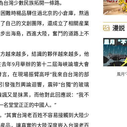
為台灣少數民族拓開一條路。
困難時楊品驊住過北京的小倉庫，熬過
有了自己的文創團隊，還成立了相關産業
漫説
族步出海島，西進大陸，奮鬥的道路上不
越來越多，結識的夥伴越來越多，他
在去年9月舉辦的第十二屆海峽論壇大會
發言，在現場振臂高呼“我來自台灣的部
風月“
引發強烈輿論迴響，震碎“台獨”的玻璃
譏諷又是抹黑，而他對此回應説：“我不
一名堂堂正正的中國人。”
“其實台灣老百姓不容易接觸到大陸少
樂産品，讓真實的大陸深度嵌入台灣老百