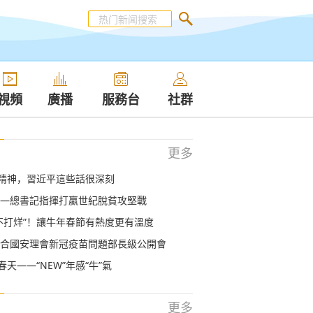
視頻
廣播
服務台
社群
更多
的精神，習近平這些話很深刻
—總書記指揮打贏世紀脫貧攻堅戰
不打烊”！讓牛年春節有熱度更有溫度
合國安理會新冠疫苗問題部長級公開會
春天——“NEW”年感“牛”氣
更多