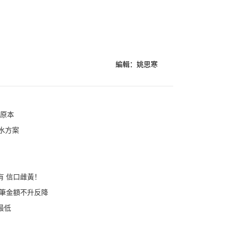
編輯：姚思寒
寶原本
水方案
有 信口雌黃！
單筆金額不升反降
最低