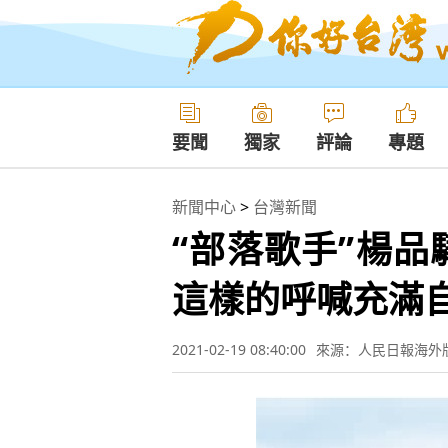
要聞
獨家
評論
專題
新聞中心
>
台灣新聞
“部落歌手”楊品
這樣的呼喊充滿
2021-02-19 08:40:00
來源：人民日報海外