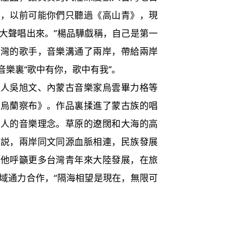
樣，以前可能你們只聽過《高山青》，現
大聲唱出來。”楊品驊戲稱，自己是第一
台灣的歌手，音樂溝通了兩岸，帶給兩岸
樂裏“歌中有你，歌中有我”。
吳旭文、內蒙古音樂家烏雲畢力格等
的烏蘭察布》。作品裏揉進了蒙古族的唱
美人的音樂理念。草原的遼闊和大海的高
驊説，兩岸同文同源血脈相連，民族發展
。他呼籲更多台灣青年來大陸發展，在旅
域通力合作，“隔海相望是現在，無限可