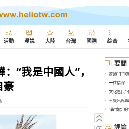
活動
漫説
大陸
台灣
國際
綜合
要聞
驊：“我是中國人”，
•
發揚“牛”
自豪
•
一往情深—
•
文化惠民“
•
王毅出席聯
版
•
“犇”向新的
評論