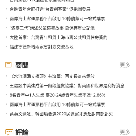
•
台胞青年合肥打造“台青創客家” 促抱團發展
•
兩岸海上客運票務平台啟用 10條航線可一站式購票
•
“遷臺二代”講述父輩遷臺故事 冀保存歷史記憶
•
大陸首家：台灣青年租賃上海市籌公共租賃住房簽約
•
福建寧德新增兩家省對臺交流基地
要聞
更多
•
《水流潮涌立橋頭》共濟篇：百丈長虹來錦波
•
王毅談中美達成第一階段經貿協議：對兩國和世界是利好消息
•
8名青年中1人失業 臺20-24歲青年失業率達12.86%
•
兩岸海上客運票務平台啟用 10條航線可一站式購票
•
蔡英文遭嗆：韓國瑜要選2020民進黨才想起對南部虧欠
評論
更多