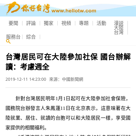
要聞
評論
獨家
視頻
專題
活動
漫説
大陸
台灣
服務台
綜合
台灣居民可在大陸參加社保 國台辦解
讀：考慮週全
2019-12-11 14:23:00
來源：中國新聞網
針對台灣居民明年1月1日起可在大陸參加社會保險，
國務院台辦發言人朱鳳蓮11日在北京表示，這意味著在大
陸就業、居住、就讀的台胞可以和大陸居民一樣，享受國
家提供的相關福利。