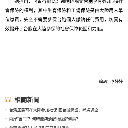
她指出，《暫行辦法》還明確規定台胞享有參加5項社
會保險的權利，其中生育保險和工傷保險是由大陸用人單
位繳費，完全不需要參保台胞個人繳納任何費用，切實有
效提升了台胞在大陸參保的社會保障範圍和力度。
編輯：李婷婷
相關新聞
•
台灣居民可在大陸參加社保 國台辦解讀：考慮週全
•
兩岸“困”了？何時能夠清醒地破解僵局？
•
台南鄉親71人蒞臨朝宗宮朝拜媽祖