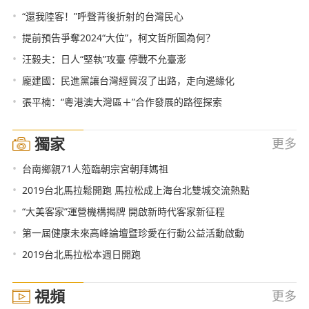
•
“還我陸客！”呼聲背後折射的台灣民心
•
提前預告爭奪2024“大位”，柯文哲所圖為何？
•
汪毅夫：日人“堅執”攻臺 停戰不允臺澎
•
龐建國：民進黨讓台灣經貿沒了出路，走向邊緣化
•
張平楠：“粵港澳大灣區＋”合作發展的路徑探索
獨家
更多
•
台南鄉親71人蒞臨朝宗宮朝拜媽祖
•
2019台北馬拉鬆開跑 馬拉松成上海台北雙城交流熱點
•
“大美客家”運營機構揭牌 開啟新時代客家新征程
•
第一屆健康未來高峰論壇暨珍愛在行動公益活動啟動
•
2019台北馬拉松本週日開跑
視頻
更多