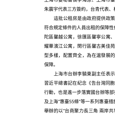
朱震宇代表三方簽約，台青代表、
這批公租房是由政府提供政策支
符合規定條件的人員出租的保障性
陀區馨越公寓，徐匯區馨寧公寓
耀華濱江公寓，閔行區馨古美佳
型多樣，配置齊全，為在滬發展
保障。
上海市台辦李驍東副主任表示，
習近平總書記在紀念《告台灣同胞
行動，也是進一步落實國台辦等部委印
及上海“惠臺55條”等一系列惠臺
舉辦的以“台商聚力長三角 兩岸