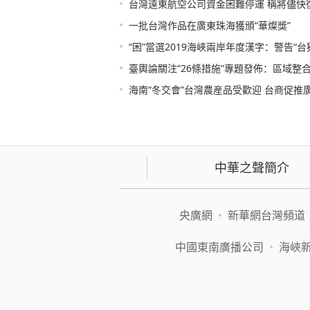
•
台灣遠東航空公司資金困難停運 稱將儘快
•
一批台灣作品在廣東珠海獲頒“華燦獎”
•
“困”當選2019海峽兩岸年度漢字：警告“台
•
臺輿論關注“26條措施”專題發佈：區域整
•
海南“冬交會”台灣農産品受歡迎 台商促推
中華之聲簡介
央廣網
•
新華網台灣頻道
中國東南廣播公司
•
海峽