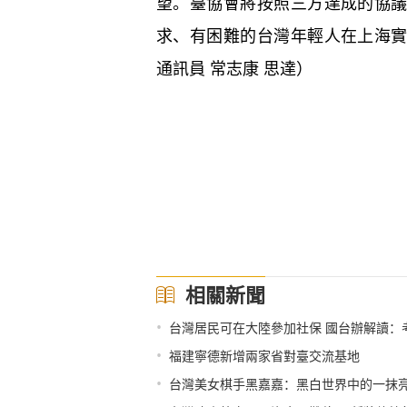
望。臺協會將按照三方達成的協
求、有困難的台灣年輕人在上海
通訊員 常志康 思達）
相關新聞
•
台灣居民可在大陸參加社保 國台辦解讀：
•
福建寧德新增兩家省對臺交流基地
•
台灣美女棋手黑嘉嘉：黑白世界中的一抹