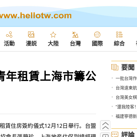
活動
漫説
大陸
台灣
國際
綜合
要聞
青年租賃上海市籌公
•
一批台灣作
•
台灣遠東航
•
台灣美女棋
•
“還我陸客
•
福建寧德新
賃住房簽約儀式12月12日舉行。台盟
評論
臺協會長張簡珍、上海地産住保副總經理