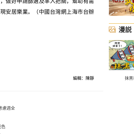
議，做好申請篩選及準入把關，幫助有需
實現安居樂業。（中國台灣網上海市台辦
漫説
編輯：陳靜
抹黑
考慮週全
亮色