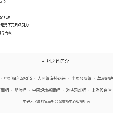
復飛
獨”死局
合趨勢下更具吸引力
廣尋商機
神州之聲簡介
•
中新網台灣頻道
•
人民網海峽兩岸
•
中國台灣網
•
華夏經
新聞網
•
閩海網
•
中國評論新聞網
•
海峽飛虹網
•
上海與台灣
中央人民廣播電臺對台灣廣播中心版權所有