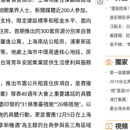
•
“還我陸客
相關業界人士、新聞媒體近200人參加。
•
提前預告爭
持、限定建設標準和租金水平、面向
•
汪毅夫：日
住房。首期推出的300套房源分別來自普
•
龐建國：民
、馨逸公寓，上海南站公租房，浦東新區
•
張平楠：“
苑等，地處上海市中環周邊核心地段，房
獨家
的台灣青年安居樂業提供生活便利與服務
•
第一屆健康
•
2019台
推出市籌公共租賃住房項目，是貫徹
•
“困”當選
書》發表40週年大會上重要講話的具體
•
渣打集團：
發的“31條惠臺措施”“26條措施”，以
•
憂台灣未來
措施的具體行動，更是響應12月5日在上海
共享新機遇”為主題的台商參與長三角區域
視頻