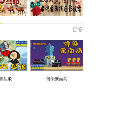
更多
和起飛
傳染蒙面病