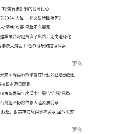
！”呼聲背後折射的台灣民心
奪2024“大位”，柯文哲所圖為何？
人“堅執”攻臺 停戰不允臺澎
進黨讓台灣經貿沒了出路，走向邊緣化
粵港澳大灣區＋”合作發展的路徑探索
更多
未來高峰論壇暨珍愛在行動公益活動啟動
北馬拉松本週日開跑
2019海峽兩岸年度漢字：警告“台獨”死局
台灣經濟仍將依賴大陸發展前景
 蘇起：對美存幻想誤導臺民眾“居危思安”
更多