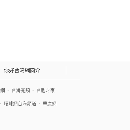
你好台灣網簡介
緯網
•
台海寬頻
•
台胞之家
•
環球網台海頻道
•
華廣網