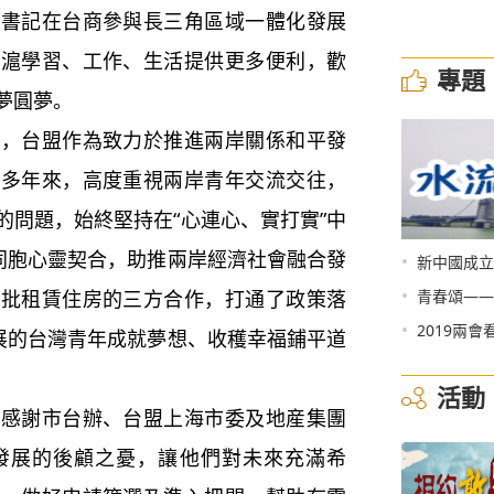
強書記在台商參與長三角區域一體化發展
在滬學習、工作、生活提供更多便利，歡
專題
夢圓夢。
台盟作為致力於推進兩岸關係和平發
，多年來，高度重視兩岸青年交流交往，
的問題，始終堅持在“心連心、實打實”中
岸同胞心靈契合，助推兩岸經濟社會融合發
•
新中國成立
•
首批租賃住房的三方合作，打通了政策落
青春頌——
•
2019兩會
發展的台灣青年成就夢想、收穫幸福鋪平道
活動
謝市台辦、台盟上海市委及地産集團
發展的後顧之憂，讓他們對未來充滿希