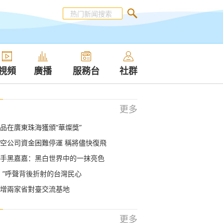
視頻
廣播
服務台
社群
更多
品在廣東珠海獲頒“華燦獎”
空公司資金困難停運 稱將儘快復飛
手黑嘉嘉：黑白世界中的一抹亮色
！”呼聲背後折射的台灣民心
增兩家省對臺交流基地
更多