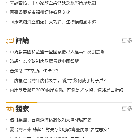
•
臺調查指：中小家族企業仍缺乏總體傳承規劃
•
閩臺婚慶業者福州切磋婚宴文化
•
《水流潮涌立橋頭》大巧篇：江橋橫渡風雨歸
評論
更多
•
中方對美國和歐盟一些國家侵犯人權事件感到震驚
•
時評：為全球制度反腐貢獻中國智慧
•
台灣“亂”字當頭，何時了？
•
二度獲選台灣年度代表字，“亂”字緣何成了釘子戶？
•
兩岸學者聚焦2020兩岸關係：前途是光明的，道路是曲折的
獨家
更多
•
渣打集團：台灣經濟仍將依賴大陸發展前景
•
憂台灣未來 蘇起：對美存幻想誤導臺民眾“居危思安”