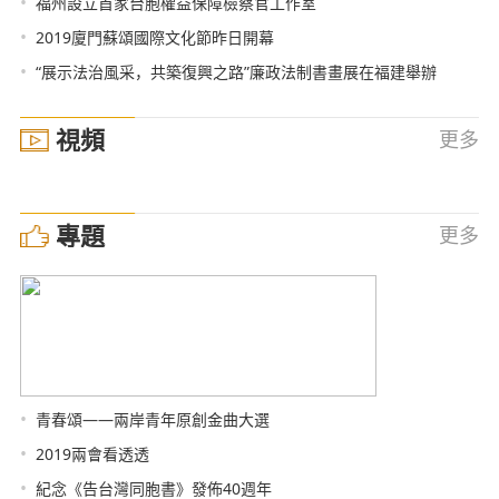
•
福州設立首家台胞權益保障檢察官工作室
•
2019廈門蘇頌國際文化節昨日開幕
•
“展示法治風采，共築復興之路”廉政法制書畫展在福建舉辦
視頻
更多
專題
更多
•
青春頌——兩岸青年原創金曲大選
•
2019兩會看透透
•
紀念《告台灣同胞書》發佈40週年