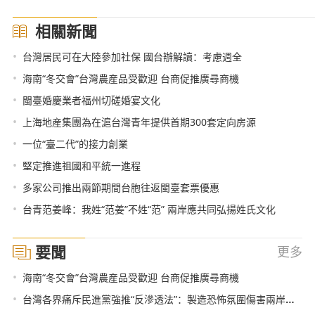
相關新聞
•
台灣居民可在大陸參加社保 國台辦解讀：考慮週全
•
海南“冬交會”台灣農産品受歡迎 台商促推廣尋商機
•
閩臺婚慶業者福州切磋婚宴文化
•
上海地産集團為在滬台灣青年提供首期300套定向房源
•
一位“臺二代”的接力創業
•
堅定推進祖國和平統一進程
•
多家公司推出兩節期間台胞往返閩臺套票優惠
•
台青范姜峰：我姓“范姜”不姓“范” 兩岸應共同弘揚姓氏文化
要聞
更多
•
海南“冬交會”台灣農産品受歡迎 台商促推廣尋商機
•
台灣各界痛斥民進黨強推“反滲透法”：製造恐怖氛圍傷害兩岸關係