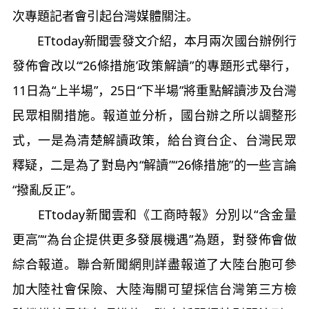
次專題記者會引起台灣媒體關注。
ETtoday新聞雲發文介紹，本月兩次國台辦例行
發佈會改以“‘26條措施’政策解讀”的專題形式舉行，
11日為“上半場”，25日“下半場”將重點解讀涉及台灣
民眾相關措施。報道並分析，國台辦之所以調整形
式，一是為清楚解讀政策，給台資台企、台灣民眾
釋疑，二是為了對島內“解讀”“26條措施”的一些言論
“撥亂反正”。
ETtoday新聞雲和《工商時報》分別以“含金量
更高”“為台企提供更多發展機遇”為題，對發佈會做
綜合報道。聯合新聞網則詳盡報道了大陸台胞可參
加大陸社會保險、大陸海關可望採信台灣第三方檢