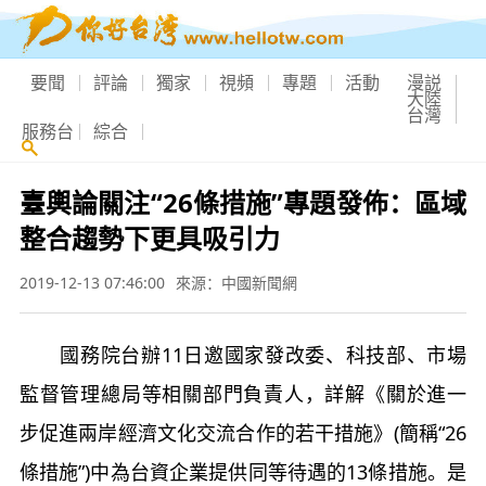
要聞
評論
獨家
視頻
專題
活動
漫説
大陸
台灣
服務台
綜合
臺輿論關注“26條措施”專題發佈：區域
整合趨勢下更具吸引力
2019-12-13 07:46:00
來源：中國新聞網
國務院台辦11日邀國家發改委、科技部、市場
監督管理總局等相關部門負責人，詳解《關於進一
步促進兩岸經濟文化交流合作的若干措施》(簡稱“26
條措施”)中為台資企業提供同等待遇的13條措施。是