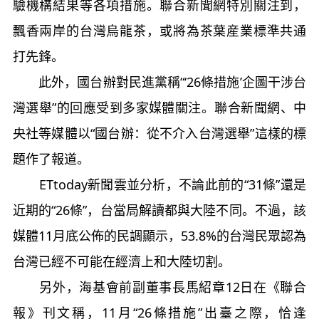
驗機構結果等各項措施。聯合新聞網特別關注到，
飄香兩岸的台灣烏龍茶，或將為茶葉産業標準共通
打先鋒。
此外，國台辦對民進黨稱“‘26條措施’企圖干涉台
灣選舉”的回應受到多家媒體關注。聯合新聞網、中
央社等媒體以“國台辦：從不介入台灣選舉”這樣的標
題作了報道。
ETtoday新聞雲並分析，不論此前的“31條”還是
近期的“26條”，台當局解讀都與大陸不同。不過，該
媒體11月底公佈的民調顯示，53.8%的台灣民眾認為
台灣已經不可能在經濟上和大陸切割。
另外，海基會前副董事長馬紹章12日在《聯合
報》刊文稱，11月“26條措施”出臺之際，恰逢