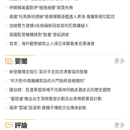
•
伊朗稱美國對伊“極限施壓”政策失敗
•
美國“托馬斯哈德納”號導彈驅逐艦進入黑海 俄羅斯密切監控
•
加納警方逮捕3名偷竊新冠疫苗的犯罪嫌疑人
•
英國監管機構將對“臉書”發起調查
•
官宣：海外觀眾被禁止入境日本觀看東京奧運會
要聞
更多
•
新發展理念指引 習近平支招京津冀協同發展
•
“中方對中美繼續對話的大門始終是敞開的”
•
國台辦：民進黨當局堵不住兩岸同胞走親走近的歷史趨勢
•
“臺陸通”推出台生頂崗實習計劃及台青帶薪實習計劃
•
兩岸“雲端”話清明 冀攜手傳統文化傳承創新
評論
更多