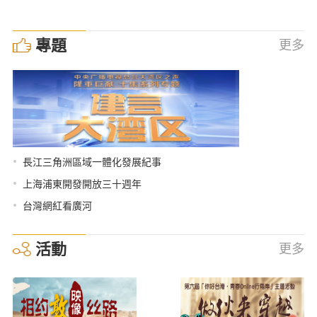
專題
更多
•
長江三角洲區域一體化發展紀事
•
上海浦東開發開放三十週年
•
台灣網紅看廣河
活動
更多