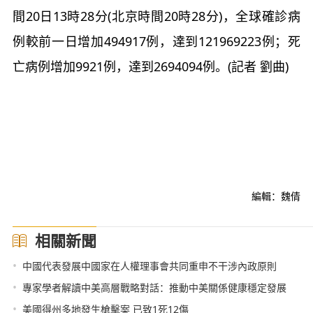
間20日13時28分(北京時間20時28分)，全球確診病
例較前一日增加494917例，達到121969223例；死
亡病例增加9921例，達到2694094例。(記者 劉曲)
編輯：魏倩
相關新聞
•
中國代表發展中國家在人權理事會共同重申不干涉內政原則
•
專家學者解讀中美高層戰略對話：推動中美關係健康穩定發展
•
美國得州多地發生槍擊案 已致1死12傷