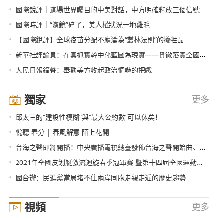
•
國際銳評｜這場世界矚目的中美對話，中方明確釋放三個信號
•
國際時評｜“濾鏡”碎了，美人權狀況一地雞毛
•
【國際銳評】全球疫苗分配不應淪為“叢林法則”的犧牲品
•
新華社評論員：在真抓實幹中化藍圖為現實——貫徹落實全國兩會精神
•
人民日報鐘聲：奉勸美方收起政治恫嚇的把戲
獨家
更多
•
邱太三的“建設性模糊”與“最大公約數”可以休矣！
•
悅聽 春分 | 春風解意 陌上花開
•
台海之聲即將開播！中央廣播電視總臺發佈台海之聲開始曲、結束曲
•
2021年全國皮划艇激流迴旋春季冠軍賽 暨第十四屆全國運動會資格賽在福建南安舉辦
•
國台辦：民進黨當局堵不住兩岸同胞走親走近的歷史趨勢
視頻
更多