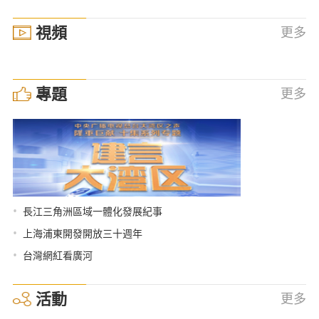
視頻
更多
專題
更多
•
長江三角洲區域一體化發展紀事
•
上海浦東開發開放三十週年
•
台灣網紅看廣河
活動
更多