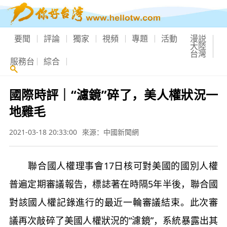
要聞
評論
獨家
視頻
專題
活動
漫説
大陸
台灣
服務台
綜合
國際時評｜“濾鏡”碎了，美人權狀況一
地雞毛
2021-03-18 20:33:00
來源：中國新聞網
聯合國人權理事會17日核可對美國的國別人權
普遍定期審議報告，標誌著在時隔5年半後，聯合國
對該國人權記錄進行的最近一輪審議結束。此次審
議再次敲碎了美國人權狀況的“濾鏡”，系統暴露出其