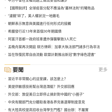
中方不會在主權問題上做出妥協和讓步
•
【國際銳評】全球疫苗分配不應淪為“叢林法則”的犧牲品
•
“濾鏡”碎了，美人權狀況一地雞毛
•
朝鮮表示無意與美國進行任何形式的接觸
•
希臘發行近13年來首個30年期國債
•
阿富汗首都一政府班車遭炸彈襲擊致3人死亡
•
孟晚舟案再次開庭 辯方律師：加拿大執法部門諸多行為非法
•
旨在恢復民眾自由流動 歐盟計劃推出新冠“數字綠色證書”
要聞
更多
•
習近平非常關心的這堂課，該怎麼上？
•
美提供敏感技術幫台灣造潛艇？外交部回應
•
外交部：敦促美日立即停止搞針對中國的“小圈子”
•
中央有關部門充分聽取香港各界完善選舉制度意見
•
有大陸高校提高招收台灣學生門檻？國台辦：不屬實