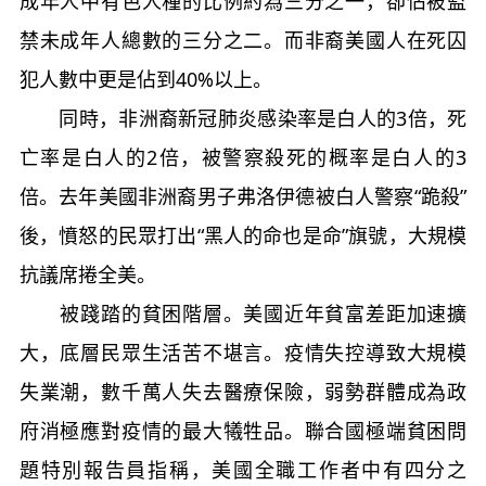
成年人中有色人種的比例約為三分之一，卻佔被監
禁未成年人總數的三分之二。而非裔美國人在死囚
犯人數中更是佔到40%以上。
同時，非洲裔新冠肺炎感染率是白人的3倍，死
亡率是白人的2倍，被警察殺死的概率是白人的3
倍。去年美國非洲裔男子弗洛伊德被白人警察“跪殺”
後，憤怒的民眾打出“黑人的命也是命”旗號，大規模
抗議席捲全美。
被踐踏的貧困階層。美國近年貧富差距加速擴
大，底層民眾生活苦不堪言。疫情失控導致大規模
失業潮，數千萬人失去醫療保險，弱勢群體成為政
府消極應對疫情的最大犧牲品。聯合國極端貧困問
題特別報告員指稱，美國全職工作者中有四分之