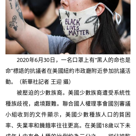
2020年6月30日，一名口罩上有“黑人的命也是
命”標語的抗議者在美國紐約市政廳附近參加抗議活
動。（新華社記者 王迎 攝）
被壓迫的少數族裔。美國少數族裔遭受系統性
種族歧視，處境艱難。聯合國人權理事會國別審議
小組收到的文件顯示，美國少數種族人口的貧困
率、失業率和饑餓率往往更高。在美國18歲以下未