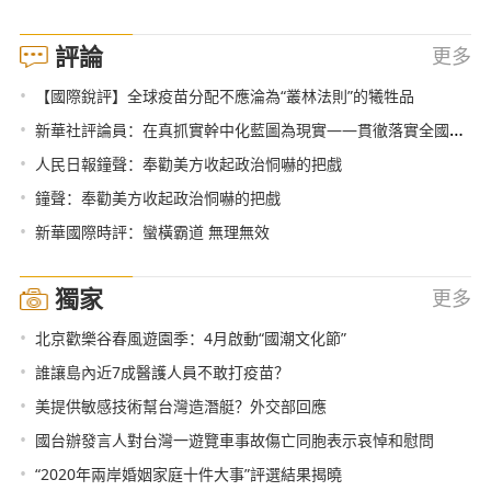
評論
更多
•
【國際銳評】全球疫苗分配不應淪為“叢林法則”的犧牲品
•
新華社評論員：在真抓實幹中化藍圖為現實——貫徹落實全國兩會精神
•
人民日報鐘聲：奉勸美方收起政治恫嚇的把戲
•
鐘聲：奉勸美方收起政治恫嚇的把戲
•
新華國際時評：蠻橫霸道 無理無效
獨家
更多
•
北京歡樂谷春風遊園季：4月啟動“國潮文化節”
•
誰讓島內近7成醫護人員不敢打疫苗？
•
美提供敏感技術幫台灣造潛艇？外交部回應
•
國台辦發言人對台灣一遊覽車事故傷亡同胞表示哀悼和慰問
•
“2020年兩岸婚姻家庭十件大事”評選結果揭曉