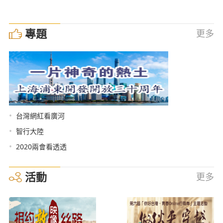
專題
更多
•
台灣網紅看廣河
•
智行大陸
•
2020兩會看透透
活動
更多