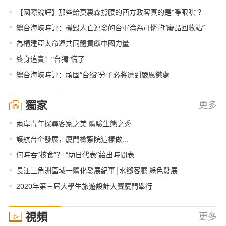
•
【國際銳評】那些給莫裏森撐腰的西方政客真的是“睜眼瞎”？
•
總台海峽時評：機毀人亡連發的台軍淪為可憐的“廢品回收站”
•
為構建亞太命運共同體貢獻中國力量
•
終身追責！“台獨”慌了
•
總台海峽時評：頑固“台獨”分子必將遭到嚴厲懲處
獨家
更多
•
兩岸青年探尋客家之美 體驗生態之秀
•
護航台企發展，廈門檢察院這樣做...
•
何時吞“核食”？ “助日代表”給出時間表
•
長江三角洲區域一體化發展紀事|水鄉客廳 綠色發展
•
2020年第三屆大學生旅遊設計大賽廈門舉行
視頻
更多