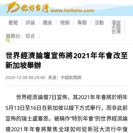
要聞
評論
獨家
視頻
專題
活動
漫説
大陸
台灣
服務台
綜合
世界經濟論壇宣佈將2021年年會改至
新加坡舉辦
2020-12-08 08:29:00
來源：中國新聞網
世界經濟論壇7日宣佈，其2021年年會將於明年
5月13日至16日在新加坡以線下方式舉行，而非此前
宣佈的瑞士盧塞恩。被稱作“特別年會”的世界經濟論
壇2021年年會將聚焦全球如何從新冠大流行中復