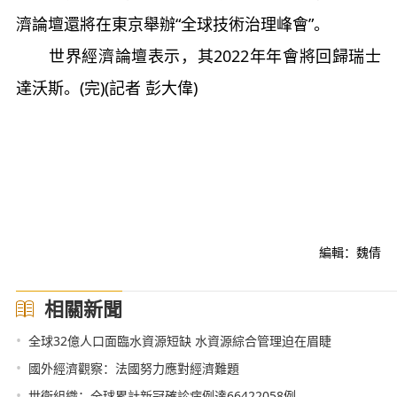
濟論壇還將在東京舉辦“全球技術治理峰會”。
世界經濟論壇表示，其2022年年會將回歸瑞士
達沃斯。(完)(記者 彭大偉)
編輯：魏倩
相關新聞
•
全球32億人口面臨水資源短缺 水資源綜合管理迫在眉睫
•
國外經濟觀察：法國努力應對經濟難題
•
世衛組織：全球累計新冠確診病例達66422058例