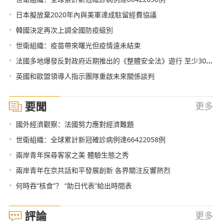
•
日本擬放棄2020年內與美軍達成駐留經費協議
•
韓國決定再次上調全國防疫級別
•
世衛組織：疫苗帶來曙光但疫情遠未結束
•
法國多地爆發反對政府近期推出的《整體安全法》遊行 至少30名示威者被逮捕
•
英國和歐盟領導人指示團隊重啟未來關係談判
要聞
更多
•
國外經濟觀察：法國努力應對經濟難題
•
世衛組織：全球累計新冠確診病例達66422058例
•
兩岸青年探尋客家之美 體驗生態之秀
•
兩岸青年在京共話和平發展創新 各界關注反響熱烈
•
何時吞“核食”？ “助日代表”給出時間表
評論
更多