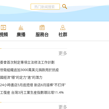
視頻
廣播
服務台
社群
更多
委會首次制定專項立法修法工作計劃
世衛組織追加3000萬美元捐款用於抗疫
國經濟“穩”的定力“進”的潛力
24小時書店5月底熄燈 新店6月接棒“不打烊”
工復産 台灣3月工業生産指數環比增11.4%
更多