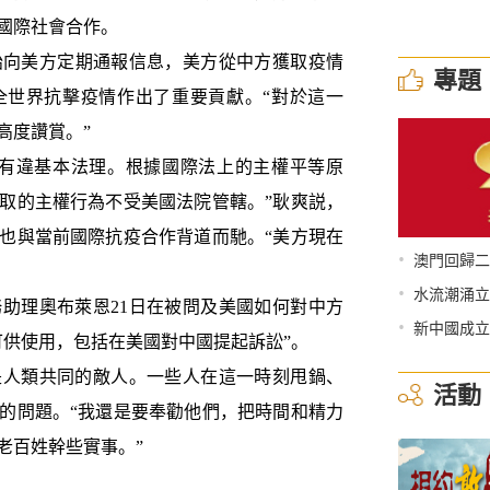
國際社會合作。
向美方定期通報信息，美方從中方獲取疫情
專題
全世界抗擊疫情作出了重要貢獻。“對於這一
高度讚賞。”
有違基本法理。根據國際法上的主權平等原
取的主權行為不受美國法院管轄。”耿爽説，
也與當前國際抗疫合作背道而馳。“美方現在
•
澳門回歸二
•
水流潮涌立
理奧布萊恩21日在被問及美國如何對中方
•
新中國成立
可供使用，包括在美國對中國提起訴訟”。
人類共同的敵人。一些人在這一時刻甩鍋、
活動
的問題。“我還是要奉勸他們，把時間和精力
老百姓幹些實事。”