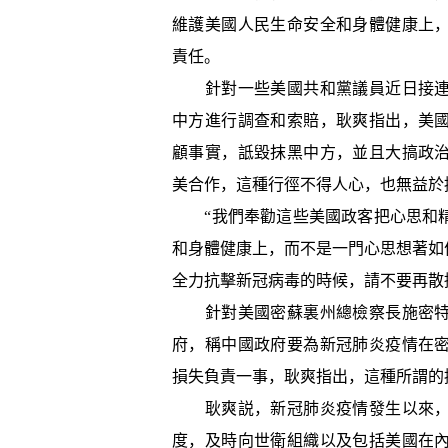
維護美國人民生命安全和身體健康上
責任。
針對一些美國共和黨議員近日接連
中方進行調查和索賠，耿爽指出，美
顧事實，詆毀抹黑中方，並且大搞政
美合作，這種行徑不得人心，也無益於
“我們奉勸這些美國政客把心思和精
和身體健康上，而不是一門心思想著如
全力抗擊新冠病毒的時候，請不要再散
針對美國密蘇裏州總檢察長施密特
府，稱中國政府要為新冠肺炎疫情在
損失負責一事，耿爽指出，這種所謂的
耿爽説，新冠肺炎疫情發生以來，
度，及時向世衛組織以及包括美國在