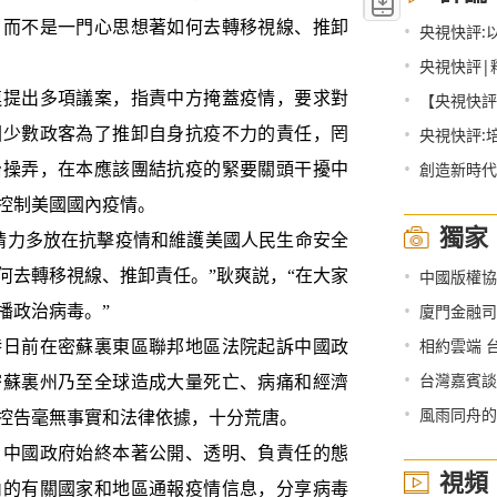
，而不是一門心思想著如何去轉移視線、推卸
•
央視快評:
•
央視快評|
•
提出多項議案，指責中方掩蓋疫情，要求對
【央視快評
•
國少數政客為了推卸自身抗疫不力的責任，罔
央視快評:
•
創造新時代
治操弄，在本應該團結抗疫的緊要關頭干擾中
控制美國國內疫情。
獨家
力多放在抗擊疫情和維護美國人民生命安全
•
何去轉移視線、推卸責任。”耿爽説，“在大家
中國版權協會、人
•
廈門金融司法
播政治病毒。”
•
相約雲端 
日前在密蘇裏東區聯邦地區法院起訴中國政
•
台灣嘉賓談
密蘇裏州乃至全球造成大量死亡、病痛和經濟
•
風雨同舟的
控告毫無事實和法律依據，十分荒唐。
中國政府始終本著公開、透明、負責任的態
視頻
內的有關國家和地區通報疫情信息，分享病毒