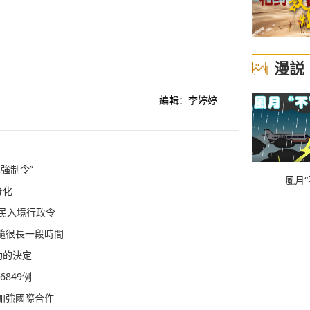
漫説
編輯：李婷婷
強制令”
風月“
分化
移民入境行政令
隨很長一段時間
助的決定
849例
加強國際合作