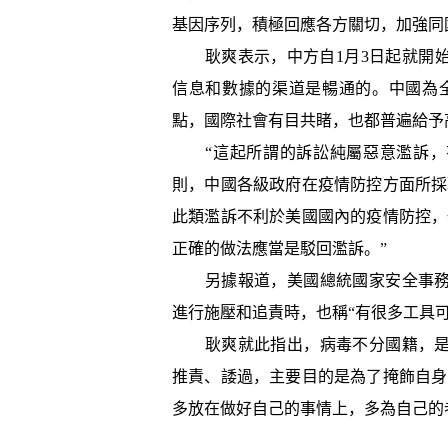
基因序列，積極回應各方關切，加強同
耿爽表示，中方自1月3日起就開始
信息和數據的渠道是暢通的。中國為
點，國際社會有目共睹，也都普遍給予
“這起所謂的訴訟純屬惡意濫訴，
則，中國各級政府在疫情防控方面所採
此類濫訴不利於美國國內的疫情防控，
正確的做法應當是駁回濫訴。”
另據報道，美國總統國家安全事務助
進行施壓和追責時，也稱“有很多工具
耿爽就此指出，病毒不分國籍，是
推責、諉過，主要目的是為了掩飾自身
多放在做好自己的事情上，多為自己的