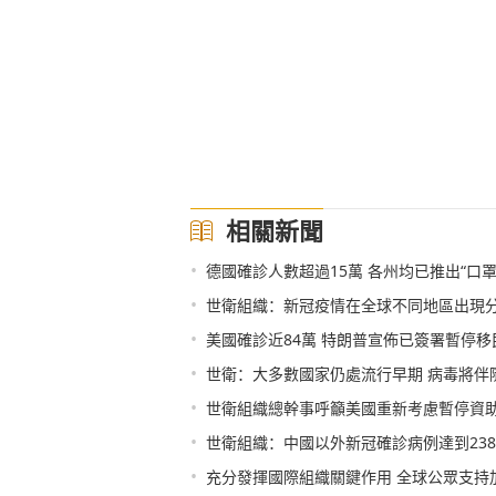
相關新聞
•
德國確診人數超過15萬 各州均已推出“口罩
•
世衛組織：新冠疫情在全球不同地區出現
•
美國確診近84萬 特朗普宣佈已簽署暫停
•
世衛：大多數國家仍處流行早期 病毒將伴
•
世衛組織總幹事呼籲美國重新考慮暫停資
•
世衛組織：中國以外新冠確診病例達到2386
•
充分發揮國際組織關鍵作用 全球公眾支持