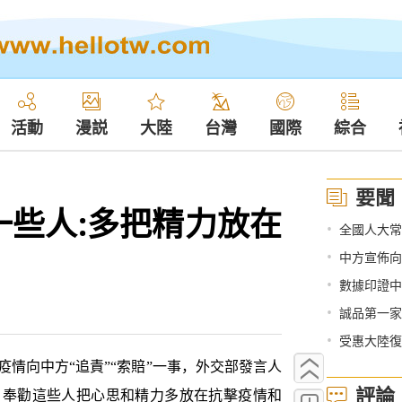
活動
漫説
大陸
台灣
國際
綜合
要聞
一些人:多把精力放在
•
全國人大常
•
中方宣佈向
•
數據印證中
•
誠品第一家
•
受惠大陸復
向中方“追責”“索賠”一事，外交部發言人
評論
，奉勸這些人把心思和精力多放在抗擊疫情和