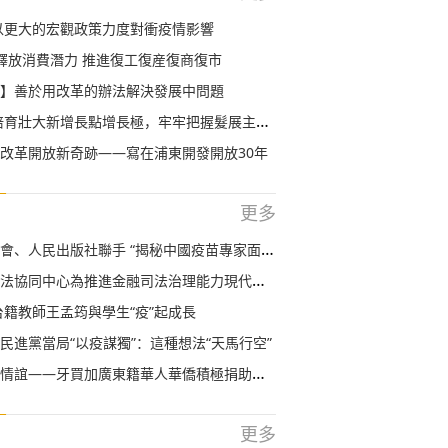
以更大的宏觀政策力度對衝疫情影響
釋放消費潛力 推進復工復産復商復市
】善於用改革的辦法解決發展中問題
培育壯大新增長點增長極，牢牢把握髮展主動權
改革開放新奇跡——寫在浦東開發開放30年
更多
民出版社聯手 “揭秘中國疫苗專家面對面活動”訪問量達600萬
協同中心為推進金融司法治理能力現代化貢獻經驗
台籍教師王孟筠與學生“疫”起成長
民進黨當局“以疫謀獨”：這種想法“天馬行空”
情誼——牙買加廣東籍華人華僑積極捐助當地抗疫
更多