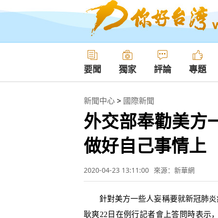
要聞
獨家
評論
專題
新聞中心
>
國際新聞
外交部奉勸美方
做好自己事情上
2020-04-23 13:11:00
來源：新華網
針對美方一些人妄稱要就新冠肺炎疫情
耿爽22日在例行記者會上答問時表示