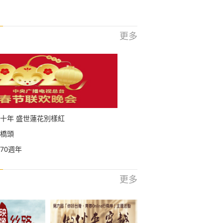
更多
十年 盛世蓮花別樣紅
橋頭
70週年
更多