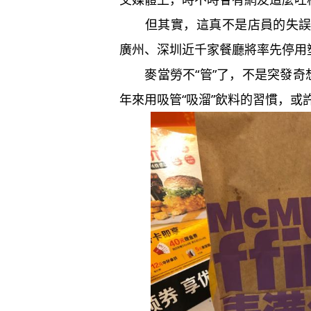
但其實，這真不是店員的失誤。
廣州、深圳近千家餐廳將率先停用
麥當勞不“管”了，不是突發奇想
年來用吸管“吸溜”飲料的習慣，或