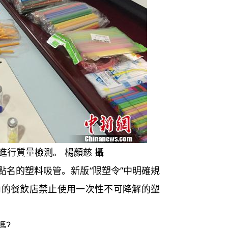
進行質量檢測。 楊顏慈 攝
名的塑料吸管。新版“限塑令”中明確規
圍內的餐飲店禁止使用一次性不可降解的塑
嗎？