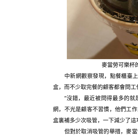
麥當勞可樂杯
中新網觀察發現，點餐櫃臺上已
盒，而不少取完餐的顧客都會問工作
“沒錯，最近被問得最多的就是
網，不光是顧客不習慣，他們工作
盒裏補多少次吸管，一下減少了這
但對於取消吸管的舉措，麥當勞