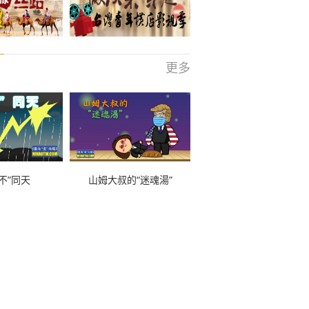
更多
不”同天
山姆大叔的“迷魂湯”