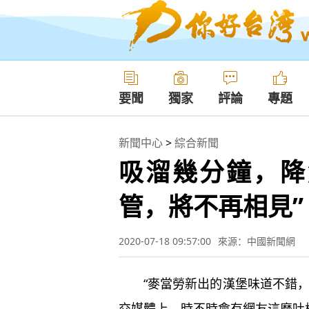
要聞
獨家
評論
專題
新聞中心
>
綜合新聞
吸溜幾分鐘，降
管，將不再相見”
2020-07-18 09:57:00
來源：中國新聞網
“麥當勞新出的漢堡味道不錯，
交媒體上，時不時會有網友這麼吐