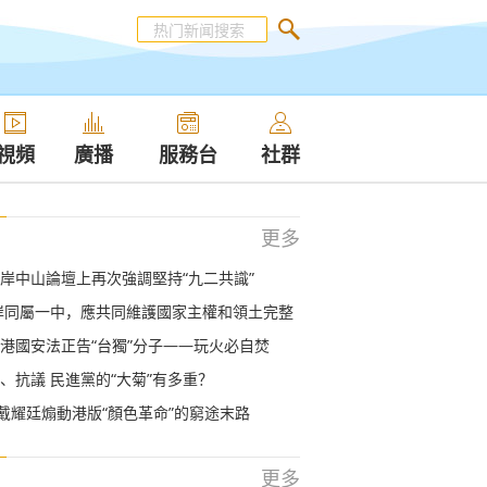
視頻
廣播
服務台
社群
更多
岸中山論壇上再次強調堅持“九二共識”
岸同屬一中，應共同維護國家主權和領土完整
港國安法正告“台獨”分子——玩火必自焚
、抗議 民進黨的“大菊”有多重？
”戴耀廷煽動港版“顏色革命”的窮途末路
更多