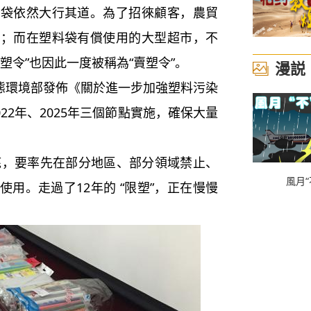
依然大行其道。為了招徠顧客，農貿
主；而在塑料袋有償使用的大型超市，不
塑令”也因此一度被稱為“賣塑令”。
漫説
態環境部發佈《關於進一步加強塑料污染
022年、2025年三個節點實施，確保大量
底，要率先在部分地區、部分領域禁止、
風月“
用。走過了12年的 “限塑”，正在慢慢