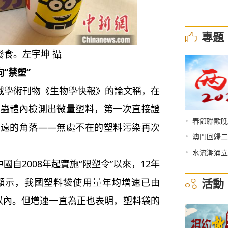
專題
餐食。左宇坤 攝
“禁塑”
威學術刊物《生物學快報》的論文稱，在
跳蟲體內檢測出微量塑料，第一次直接證
•
春節聯歡晚
偏遠的角落——無處不在的塑料污染再次
•
澳門回歸二
•
水流潮涌立
自2008年起實施“限塑令”以來，12年
活動
顯示，我國塑料袋使用量年均增速已由
3%以內。但增速一直為正也表明，塑料袋的