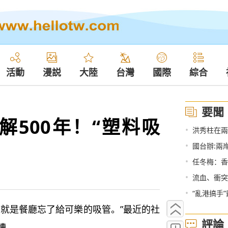
活動
漫説
大陸
台灣
國際
綜合
要聞
解500年！“塑料吸
•
洪秀柱在兩
•
國台辦:兩
•
任冬梅：香
•
流血、衝突
•
“亂港搞手
就是餐廳忘了給可樂的吸管。”最近的社
評論
槽。