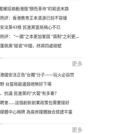
”戴耀廷煽動港版“顏色革命”的窮途末路
熱評：香港教育正本清源已刻不容緩
安法第43條 民進黨當局禍心不已
評： “一國”之本更加鞏固 “兩制”之利更加彰顯
蓬佩奧“碰瓷”中國，終將四處碰壁
更多
港國安法正告“台獨”分子——玩火必自焚
野 台當局敲邊鼓絕無好下場
、抗議 民進黨的“大菊”有多重？
聘會……這個創新創業政策包需要接好
媒體中心揭牌 為兩岸媒體融合搭建平臺
更多