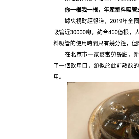
你一根我一根，年産塑料吸管30
據央視財經報道，2019年全國
吸管近30000噸，約合460億根
料吸管的使用時間只有幾分鐘，但降
在北京市一家麥當勞餐廳，新款
了一個飲用口，類似於此前熱飲
用。