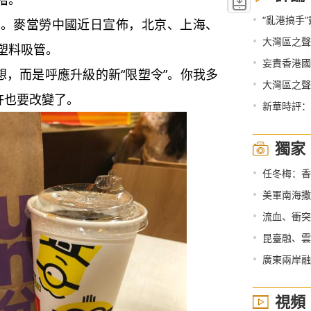
•
“亂港搞手
麥當勞中國近日宣佈，北京、上海、
•
大灣區之聲
塑料吸管。
•
妄責香港國
，而是呼應升級的新“限塑令”。你我多
•
大灣區之聲熱
許也要改變了。
•
新華時評：
獨家
•
任冬梅：香
•
美軍南海撒
•
流血、衝突
•
昆臺融、雲
•
廣東兩岸融
視頻