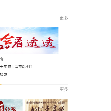
更多
會
十年 盛世蓮花別樣紅
橋頭
更多