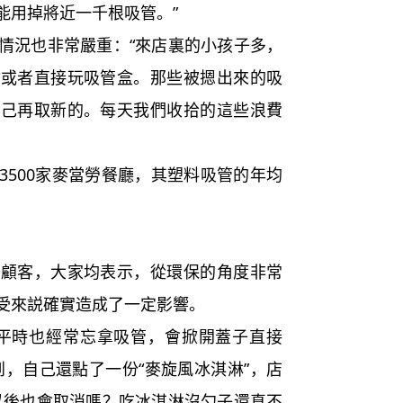
能用掉將近一千根吸管。”
況也非常嚴重：“來店裏的小孩子多，
，或者直接玩吸管盒。那些被摁出來的吸
自己再取新的。每天我們收拾的這些浪費
500家麥當勞餐廳，其塑料吸管的年均
客，大家均表示，從環保的角度非常
受來説確實造成了一定影響。
時也經常忘拿吸管，會掀開蓋子直接
到，自己還點了一份“麥旋風冰淇淋”，店
以後也會取消嗎？吃冰淇淋沒勺子還真不