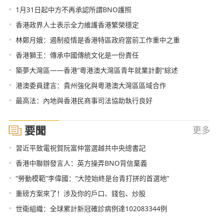
•
1月31日起中方不再承認所謂BNO護照
•
香港政界人士表示全力維護香港繁榮穩定
•
林鄭月娥：遏制疫情是香港特區政府當前工作重中之重
•
香港獅王：傳承中國傳統文化是一份責任
•
築夢大灣區——香港“粵港澳大灣區青年就業計劃”綜述
•
港澳委員建言：貴州強化與粵港澳大灣區區域合作
•
最高法：內地與香港民商事司法協助執行良好
要聞
更多
•
習近平致電祝賀阮富仲當選越共中央總書記
•
香港中聯辦發言人：英方操弄BNO背信棄義
•
“勞動模範”李偉國：“大陸始終是台青打拼的首選地”
•
重磅方案來了！涉及你的戶口、錢包、炒股
•
世衛組織：全球累計新冠確診病例達102083344例