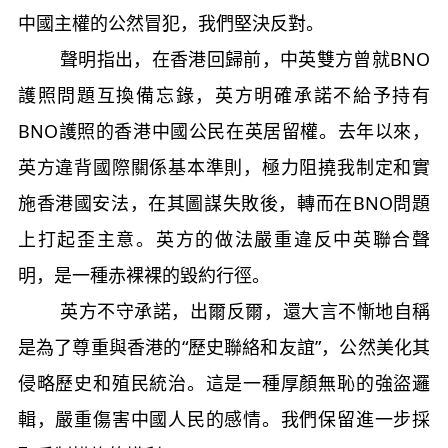
中國主權的公然冒犯，我們堅決反對。
聲明指出，在香港回歸前，中英雙方曾就BNO
護照問題互換備忘錄，英方明確承諾不給予持有
BNO護照的香港中國公民在英居留權。去年以來，
英方違背國際關係基本準則，極力阻撓我制定和實
施香港國安法，在其圖謀失敗後，轉而在BNO問題
上打起歪主意。英方的做法嚴重違反中英聯合聲
明，是一種赤裸裸的毀約行徑。
英方不守承諾，出爾反爾，還大言不慚地自稱
是為了尊重與香港的“歷史聯絡和友誼”，公然美化其
侵略歷史和殖民統治。這是一種厚顏無恥的強盜邏
輯，嚴重傷害中國人民的感情。我們保留進一步採