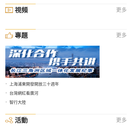
視頻
更多
專題
更多
•
上海浦東開發開放三十週年
•
台灣網紅看廣河
•
智行大陸
活動
更多