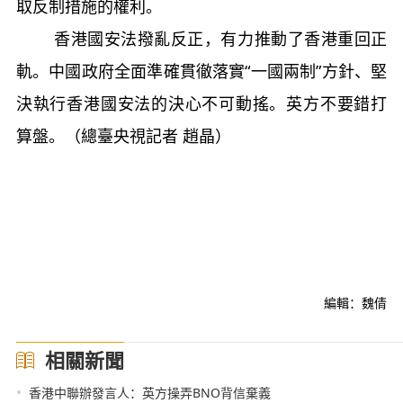
取反制措施的權利。
香港國安法撥亂反正，有力推動了香港重回正
軌。中國政府全面準確貫徹落實“一國兩制”方針、堅
決執行香港國安法的決心不可動搖。英方不要錯打
算盤。（總臺央視記者 趙晶）
編輯：魏倩
相關新聞
•
香港中聯辦發言人：英方操弄BNO背信棄義