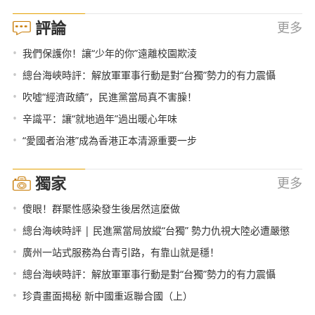
評論
更多
•
我們保護你！讓“少年的你”遠離校園欺淩
•
總台海峽時評：解放軍軍事行動是對“台獨”勢力的有力震懾
•
吹噓“經濟政績”，民進黨當局真不害臊！
•
辛識平：讓“就地過年”過出暖心年味
•
“愛國者治港”成為香港正本清源重要一步
獨家
更多
•
傻眼！群聚性感染發生後居然這麼做
•
總台海峽時評 | 民進黨當局放縱“台獨” 勢力仇視大陸必遭嚴懲
•
廣州一站式服務為台青引路，有靠山就是穩！
•
總台海峽時評：解放軍軍事行動是對“台獨”勢力的有力震懾
•
珍貴畫面揭秘 新中國重返聯合國（上）