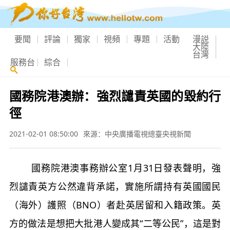
要聞
評論
獨家
視頻
專題
活動
漫説
大陸
台灣
服務台
綜合
國務院港澳辦：強烈譴責英國的毀約行
徑
2021-02-01 08:50:00
來源：中央廣播電視總臺央視新聞
國務院港澳事務辦公室1月31日發表聲明，強
烈譴責英方公然違背承諾，實施所謂持有英國國民
（海外）護照（BNO）者赴英居留和入籍政策。英
方的做法是想把大批港人變成其“二等公民”，這是對