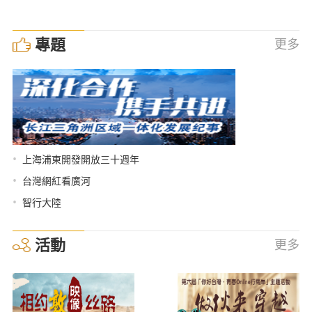
專題
更多
•
上海浦東開發開放三十週年
•
台灣網紅看廣河
•
智行大陸
活動
更多