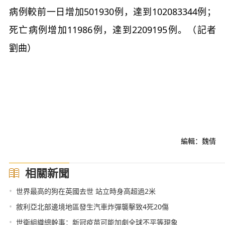
病例較前一日增加501930例，達到102083344例；
死亡病例增加11986例，達到2209195例。（記者
劉曲）
編輯：魏倩
相關新聞
•
世界最高的狗在英國去世 站立時身高超過2米
•
敘利亞北部邊境地區發生汽車炸彈襲擊致4死20傷
•
世衛組織總幹事：新冠疫苗可能加劇全球不平等現象