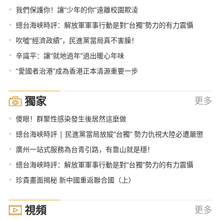
•
我們保護你！讓“少年的你”遠離校園欺淩
•
總台海峽時評：解放軍軍事行動是對“台獨”勢力的有力震懾
•
吹噓“經濟政績”，民進黨當局真不害臊！
•
辛識平：讓“就地過年”過出暖心年味
•
“愛國者治港”成為香港正本清源重要一步
獨家
更多
•
傻眼！群聚性感染發生後居然這麼做
•
總台海峽時評 | 民進黨當局放縱“台獨” 勢力仇視大陸必遭嚴懲
•
廣州一站式服務為台青引路，有靠山就是穩！
•
總台海峽時評：解放軍軍事行動是對“台獨”勢力的有力震懾
•
珍貴畫面揭秘 新中國重返聯合國（上）
視頻
更多