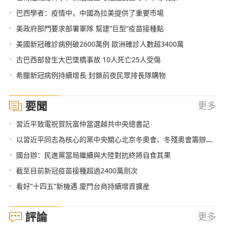
•
巴西學者：疫情中，中國為拉美提供了重要市場
•
美政府部門要求部署軍隊 幫建“巨型”疫苗接種點
•
美國新冠確診病例破2600萬例 歐洲確診人數超3400萬
•
古巴西部發生大巴墜橋事故 10人死亡25人受傷
•
希臘新冠病例持續增長 封鎖前夜民眾排長隊購物
要聞
更多
•
習近平致電祝賀阮富仲當選越共中央總書記
•
以習近平同志為核心的黨中央關心北京冬奧會、冬殘奧會籌辦紀實
•
國台辦：民進黨當局繼續與大陸對抗終將自食其果
•
截至目前新冠疫苗接種超過2400萬劑次
•
看好“十四五”新機遇 廈門台商持續增資擴産
評論
更多