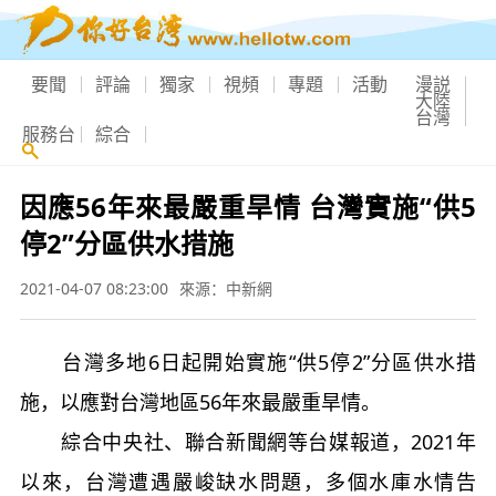
要聞
評論
獨家
視頻
專題
活動
漫説
大陸
台灣
服務台
綜合
因應56年來最嚴重旱情 台灣實施“供5
停2”分區供水措施
2021-04-07 08:23:00
來源：中新網
台灣多地6日起開始實施“供5停2”分區供水措
施，以應對台灣地區56年來最嚴重旱情。
綜合中央社、聯合新聞網等台媒報道，2021年
以來，台灣遭遇嚴峻缺水問題，多個水庫水情告