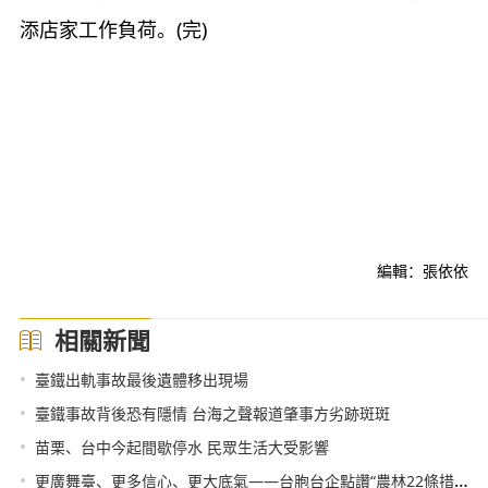
添店家工作負荷。(完)
編輯：張依依
相關新聞
•
臺鐵出軌事故最後遺體移出現場
•
臺鐵事故背後恐有隱情 台海之聲報道肇事方劣跡斑斑
•
苗栗、台中今起間歇停水 民眾生活大受影響
•
更廣舞臺、更多信心、更大底氣——台胞台企點讚“農林22條措施”