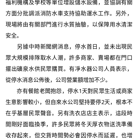
福利機構及學校等單位增設儲水設備，並協調有關
方面分批調派消防水車支持協助運水工作。另外，
現場將由有關部門進行水質抽驗，以保障用水清潔
安全。
另據中時新聞網消息，停水首日，並未出現民
眾大規模排隊取水人潮，許多商家、賣場都在門口
擺出礦泉水供民眾購買。有凈水器公司人員表示，
從停水消息公佈後，公司營業額增加不少。
亦有餐館老闆抱怨，停水1天對民眾生活或商家
生意影響較小，但自來水公司堅持要停2天，根本不
在乎基層民眾聲音。另有洗衣店店主表示，這段時
間剛好面臨換季，許多民眾將冬天厚衣物送洗準備
收存起來，但交貨時間勢必會因停水而延遲，也增