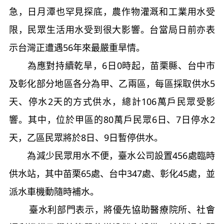
急，日月潭也罕見探底，農作物灌溉和工業用水受
限，民眾生活用水受到很大影響。台當局日前亦表
示台灣正遭遇56年來最嚴重旱情。
為應對持續乾旱，6日0時起，苗栗縣、台中市
及彰化部分地區各分為甲、乙兩區，每區採取供水5
天、停水2天的方式供水，總計106萬戶民眾受影
響。其中，位於甲區的80萬戶民眾6日、7日停水2
天，乙區民眾將於8日、9日暫停供水。
為減少民眾用水不便，臺水公司設置456處臨時
供水站，其中苗栗65處、台中347處、彰化45處，並
派水車機動隨時補水。
臺水利部門表示，將優先協助醫療院所、社會