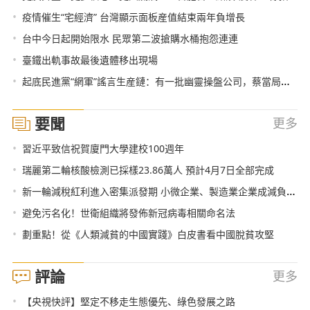
•
疫情催生“宅經濟” 台灣顯示面板産值結束兩年負增長
•
台中今日起開始限水 民眾第二波搶購水桶抱怨連連
•
臺鐵出軌事故最後遺體移出現場
•
起底民進黨“網軍”謠言生産鏈：有一批幽靈操盤公司，蔡當局變著法兒給錢
要聞
更多
•
習近平致信祝賀廈門大學建校100週年
•
瑞麗第二輪核酸檢測已採樣23.86萬人 預計4月7日全部完成
•
新一輪減稅紅利進入密集派發期 小微企業、製造業企業成減負重點
•
避免污名化！世衛組織將發佈新冠病毒相關命名法
•
劃重點！從《人類減貧的中國實踐》白皮書看中國脫貧攻堅
評論
更多
•
【央視快評】堅定不移走生態優先、綠色發展之路