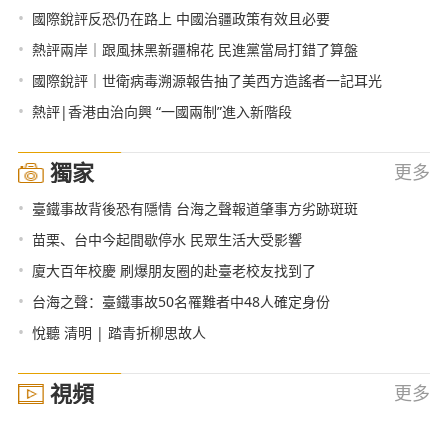
•
國際銳評反恐仍在路上 中國治疆政策有效且必要
•
熱評兩岸｜跟風抹黑新疆棉花 民進黨當局打錯了算盤
•
國際銳評｜世衛病毒溯源報告抽了美西方造謠者一記耳光
•
熱評|香港由治向興 “一國兩制”進入新階段
獨家
更多
•
臺鐵事故背後恐有隱情 台海之聲報道肇事方劣跡斑斑
•
苗栗、台中今起間歇停水 民眾生活大受影響
•
廈大百年校慶 刷爆朋友圈的赴臺老校友找到了
•
台海之聲：臺鐵事故50名罹難者中48人確定身份
•
悅聽 清明 | 踏青折柳思故人
視頻
更多