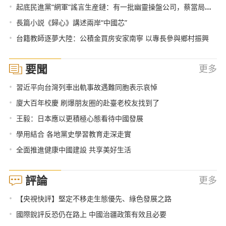
•
起底民進黨“網軍”謠言生産鏈：有一批幽靈操盤公司，蔡當局變著法兒給錢
•
長篇小説《歸心》講述兩岸“中國芯”
•
台籍教師逐夢大陸：公積金買房安家南寧 以專長參與鄉村振興
要聞
更多
•
習近平向台灣列車出軌事故遇難同胞表示哀悼
•
廈大百年校慶 刷爆朋友圈的赴臺老校友找到了
•
王毅：日本應以更積極心態看待中國發展
•
學用結合 各地黨史學習教育走深走實
•
全面推進健康中國建設 共享美好生活
評論
更多
•
【央視快評】堅定不移走生態優先、綠色發展之路
•
國際銳評反恐仍在路上 中國治疆政策有效且必要