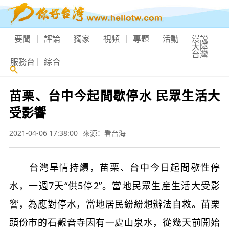
要聞
評論
獨家
視頻
專題
活動
漫説
大陸
台灣
服務台
綜合
苗栗、台中今起間歇停水 民眾生活大
受影響
2021-04-06 17:38:00
來源：看台海
台灣旱情持續，苗栗、台中今日起間歇性停
水，一週7天“供5停2”。當地民眾生産生活大受影
響，為應對停水，當地居民紛紛想辦法自救。苗栗
頭份市的石觀音寺因有一處山泉水，從幾天前開始