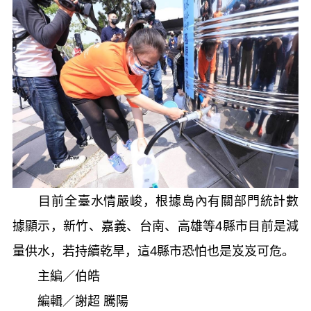
目前全臺水情嚴峻，根據島內有關部門統計數
據顯示，新竹、嘉義、台南、高雄等4縣市目前是減
量供水，若持續乾旱，這4縣市恐怕也是岌岌可危。
主編／伯皓
編輯／謝超 騰陽