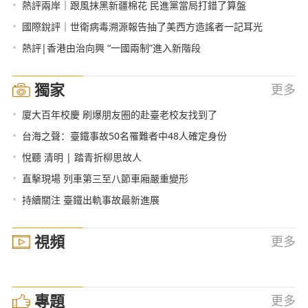
•
熱評兩岸｜跟風抹黑新疆棉花 民進黨當局打錯了算盤
•
國際銳評｜世衛病毒溯源報告抽了美西方造謠者一記耳光
•
熱評|香港由治向興 “一國兩制”進入新階段
獨家
更多
•
廈大百年校慶 刷爆朋友圈的赴臺老校友找到了
•
台海之聲：臺鐵事故50名罹難者中48人確定身份
•
悅聽 清明 | 踏青折柳思故人
•
直擊現場 列車第三至八節車廂嚴重變形
•
持續關注 臺鐵出軌事故最新進展
視頻
更多
專題
更多