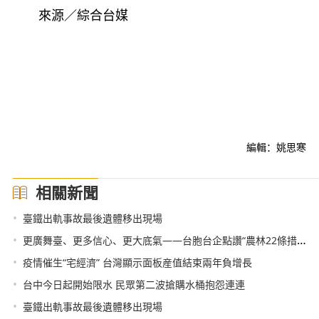
來源／綜合台媒
編輯：姚思寒
相關新聞
•
臺鐵出軌事故最後遺體移出現場
•
更廣舞臺、更多信心、更大底氣——台胞台企點讚“農林22條措施”
•
疫情催生“宅經濟” 台灣顯示面板産值結束兩年負增長
•
台中今日起開始限水 民眾第二波搶購水桶抱怨連連
•
臺鐵出軌事故最後遺體移出現場