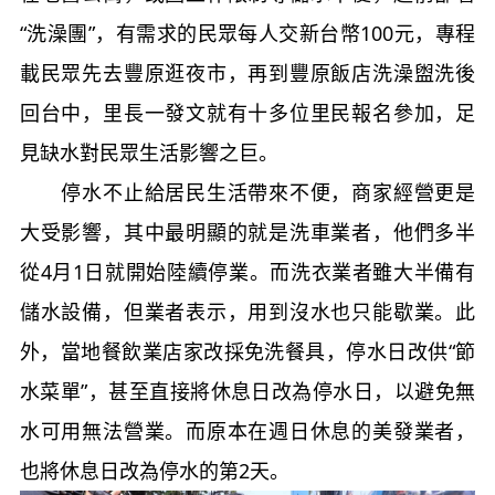
“洗澡團”，有需求的民眾每人交新台幣100元，專程
載民眾先去豐原逛夜市，再到豐原飯店洗澡盥洗後
回台中，里長一發文就有十多位里民報名參加，足
見缺水對民眾生活影響之巨。
停水不止給居民生活帶來不便，商家經營更是
大受影響，其中最明顯的就是洗車業者，他們多半
從4月1日就開始陸續停業。而洗衣業者雖大半備有
儲水設備，但業者表示，用到沒水也只能歇業。此
外，當地餐飲業店家改採免洗餐具，停水日改供“節
水菜單”，甚至直接將休息日改為停水日，以避免無
水可用無法營業。而原本在週日休息的美發業者，
也將休息日改為停水的第2天。