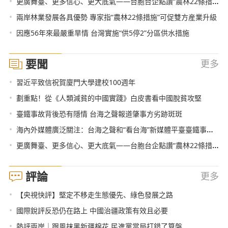
•
更廣舞臺、更多信心、更大底氣——台胞台企點讚“農林22條措施”
•
兩岸林業發展各具優勢 專家指“農林22條措施”可促雙方産業升級
•
因應56年來最嚴重旱情 台灣實施“供5停2”分區供水措施
要聞
更多
•
習近平致信祝賀廈門大學建校100週年
•
劃重點！從《人類減貧的中國實踐》白皮書看中國脫貧攻堅
•
臺鐵事故背後恐有隱情 台海之聲報道肇事方劣跡斑斑
•
海內外媒體廣泛關注：台海之聲和“看台海”新媒體平臺臺鐵事故報道
•
更廣舞臺、更多信心、更大底氣——台胞台企點讚“農林22條措施”
評論
更多
•
【央視快評】堅定不移走生態優先、綠色發展之路
•
國際銳評反恐仍在路上 中國治疆政策有效且必要
•
熱評兩岸｜跟風抹黑新疆棉花 民進黨當局打錯了算盤