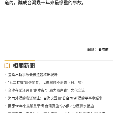
道內，釀成台灣幾十年來最慘重的事故。
編輯：張依依
相關新聞
•
臺鐵出軌事故最後遺體移出現場
•
“九二共識”這張問卷，民進黨繞不過去（日月談）
•
台胞在武漢跨界“劇本殺”：助力兩岸青年文化交流
•
海內外媒體廣泛關注：台海之聲和“看台海”新媒體平臺臺鐵事故報道
•
因應56年來最嚴重旱情 台灣實施“供5停2”分區供水措施