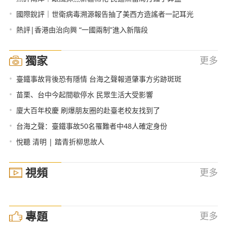
•
國際銳評｜世衛病毒溯源報告抽了美西方造謠者一記耳光
•
熱評|香港由治向興 “一國兩制”進入新階段
獨家
更多
•
臺鐵事故背後恐有隱情 台海之聲報道肇事方劣跡斑斑
•
苗栗、台中今起間歇停水 民眾生活大受影響
•
廈大百年校慶 刷爆朋友圈的赴臺老校友找到了
•
台海之聲：臺鐵事故50名罹難者中48人確定身份
•
悅聽 清明 | 踏青折柳思故人
視頻
更多
專題
更多