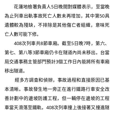
花蓮地檢署負責人5日晚間對媒體表示，至當晚
為止列車出軌事故死亡人數未再增加，其中第50具
遺體較為殘缺，不排除是其他傷亡者組織，意味死
亡人數可能下修。
408次列車共8節車廂。截至5日晚7時，第六、
第七、第八等3節車廂仍卡在隧道內尚未移出。台當
局交通事務主管部門預計3個工作日內能將所有車廂
移出隧道。
經多方調查和偵辦，事故過程和直接原因已基
本清晰。事故發生地一旁正在進行鐵路行車安全改
善計劃中的邊坡防護工程，但一輛停在邊坡的工程
車當天滑落至鐵軌，408次列車撞上後接著又撞進隧