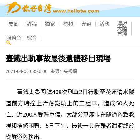
要聞
評論
獨家
視頻
專題
活動
漫説
大陸
台灣
服務台
綜合
臺鐵出軌事故最後遺體移出現場
2021-04-06 08:26:00
來源：央視網
臺鐵太魯閣號408次列車2日行駛至花蓮清水隧
道前方時撞上滑落鐵軌上的工程車，造成50人死
亡、近200人受輕重傷。大部分車廂卡在隧道內致救
援和搶修困難。5日下午，最後一具罹難者遺體終於
從隧道內移出。