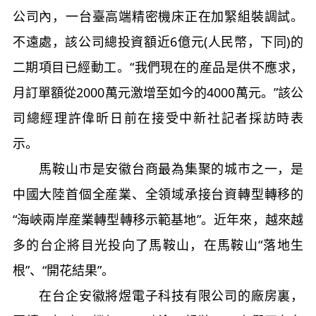
公司內，一台臺高端精密機床正在加緊組裝調試。
不遠處，該公司總投資額近6億元(人民幣，下同)的
二期項目已經動工。“我們現在的産品是供不應求，
月訂單額從2000萬元激增至如今的4000萬元。”該公
司總經理許偉昕日前在接受中新社記者採訪時表
示。
馬鞍山市是安徽台商最為集聚的城市之一，是
中國大陸首個全産業、全領域承接台資轉型轉移的
“海峽兩岸産業轉型轉移示範基地”。近年來，越來越
多的台企將目光投向了馬鞍山，在馬鞍山“落地生
根”、“開花結果”。
在台企安徽將煜電子科技有限公司的廠房裏，