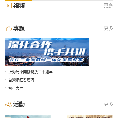
視頻
更多
專題
更多
•
上海浦東開發開放三十週年
•
台灣網紅看廣河
•
智行大陸
活動
更多