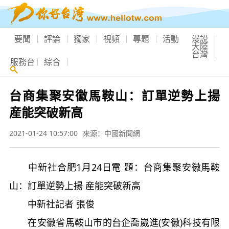
要聞
評論
獨家
視頻
專題
活動
漫説
大陸
台灣
服務台
綜合
台商集聚安徽馬鞍山：訂單逆勢上揚
産能突破新高
2021-01-24 10:57:00
來源：中國新聞網
中新社合肥1月24日電 題：台商集聚安徽馬鞍
山：訂單逆勢上揚 産能突破新高
中新社記者 張俊
在安徽省馬鞍山市的台企喬崴進(安徽)科技有限