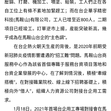
壓鑄、打磨、機加工、噴塗、組裝，工人們正在各
自工位上有條不紊地加緊趕工；而在台企華孚精密
科技(馬鞍山)有限公司，工人已增至近800人，二期
項目已經竣工。訂單逆市上揚，産能突破新高，幾
乎成為在馬鞍山台企的“主色調”。
在台企熱火朝天生産的背後，是2020年前期受
新冠肺炎疫情影響遭遇的“招工難”問題。馬鞍山台商
服務中心作為該省首個專職于服務台資項目落地和
台資企業發展的中心，在了解到情況後，積極“牽線
搭橋”，在對接職業院校、線上線下招聘基礎上，積
極向外“借人”，組織人力資源公司對接台企用工需
求。
1月18日，2021年首場台企用工專場對接會在馬