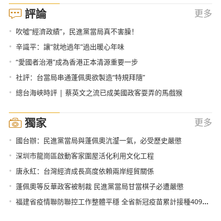
評論
更多
•
吹噓“經濟政績”，民進黨當局真不害臊！
•
辛識平：讓“就地過年”過出暖心年味
•
“愛國者治港”成為香港正本清源重要一步
•
社評：台當局串通蓬佩奧欲製造“特規拜隨”
•
總台海峽時評 | 蔡英文之流已成美國政客耍弄的馬戲猴
獨家
更多
•
國台辦：民進黨當局與蓬佩奧沆瀣一氣，必受歷史嚴懲
•
深圳市龍崗區啟動客家圍屋活化利用文化工程
•
唐永紅：台灣經濟成長高度依賴兩岸經貿關係
•
蓬佩奧等反華政客被制裁 民進黨當局甘當棋子必遭嚴懲
•
福建省疫情聯防聯控工作整體平穩 全省新冠疫苗累計接種409190人次