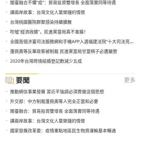
•
閩臺融合不懼“疫”：貿易投資雙增長 全面落實同等待遇
•
講兩岸故事：台灣文化人葉榮鐘的情懷
•
台灣桃園醫院群聚感染持續擴散
•
吹噓“經濟政績”，民進黨當局真不害臊！
•
全國首個涉臺司法服務網和手機APP入選福建法院“十大司法亮點工作”
•
蓬佩奧等反華政客被制裁 民進黨當局甘當棋子必遭嚴懲
•
2020年台灣跨境結婚登記數減少五成
要聞
更多
•
推動網信事業發展 習近平強調必須貫徹這個思想
•
外交部：中方制裁蓬佩奧等人完全正當和必要
•
閩臺融合：貿易投資雙增長 全面落實同等待遇
•
講兩岸故事：台灣文化人葉榮鐘的情懷
•
國家發展改革委：疫情重點地區民生物資運輸基本暢通