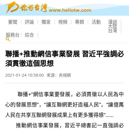
要聞
評論
獨家
視頻
專題
活動
漫説
大陸
台灣
服務台
綜合
聯播+推動網信事業發展 習近平強調必
須貫徹這個思想
2021-01-24 10:58:00
來源：央視網
聯播+“網信事業要發展，必須貫徹以人民為中
心的發展思想”，“讓互聯網更好造福人民”，“讓億萬
人民在共享互聯網發展成果上有更多獲得感”……
推動網信事業發展，習近平總書記一直強調必