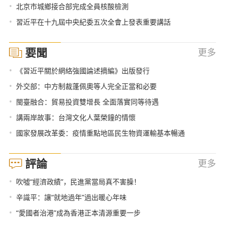
•
北京市城鄉接合部完成全員核酸檢測
•
習近平在十九屆中央紀委五次全會上發表重要講話
要聞
更多
•
《習近平關於網絡強國論述摘編》出版發行
•
外交部：中方制裁蓬佩奧等人完全正當和必要
•
閩臺融合：貿易投資雙增長 全面落實同等待遇
•
講兩岸故事：台灣文化人葉榮鐘的情懷
•
國家發展改革委：疫情重點地區民生物資運輸基本暢通
評論
更多
•
吹噓“經濟政績”，民進黨當局真不害臊！
•
辛識平：讓“就地過年”過出暖心年味
•
“愛國者治港”成為香港正本清源重要一步