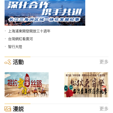
•
上海浦東開發開放三十週年
•
台灣網紅看廣河
•
智行大陸
活動
更多
漫説
更多