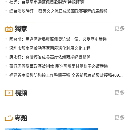
•
社評：台當局串通蓬佩奧欲製造“特規拜隨”
•
總台海峽時評 | 蔡英文之流已成美國政客耍弄的馬戲猴
獨家
更多
•
國台辦：民進黨當局與蓬佩奧沆瀣一氣，必受歷史嚴懲
•
深圳市龍崗區啟動客家圍屋活化利用文化工程
•
唐永紅：台灣經濟成長高度依賴兩岸經貿關係
•
蓬佩奧等反華政客被制裁 民進黨當局甘當棋子必遭嚴懲
•
福建省疫情聯防聯控工作整體平穩 全省新冠疫苗累計接種409190人次
視頻
更多
專題
更多