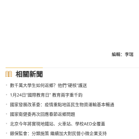
編輯：李瑞
相關新聞
•
數千萬大學生如何返鄉？他們“硬核”護送
•
1月24日“國際教育日” 教育兩字重千鈞
•
國家發展改革委：疫情重點地區民生物資運輸基本暢通
•
國家衛健委再次回應春節返鄉問題
•
北京今年將實現地鐵站、火車站、學校AED全覆蓋
•
銀保監會：分類施策 繼續加大對民營小微企業支持