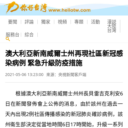
要聞
評論
獨家
視頻
專題
活動
漫説
大陸
台灣
服務台
綜合
澳大利亞新南威爾士州再現社區新冠感
染病例 緊急升級防疫措施
2021-05-06 13:23:00
來源：央視新聞客戶端
根據澳大利亞新南威爾士州州長貝雷吉克利安6
日在新聞發佈會上公佈的消息，由於該州在過去一
天內出現2例社區傳播感染的新冠肺炎確診病例，該
州衛生部決定從當地時間6日17時開始，升級一系列