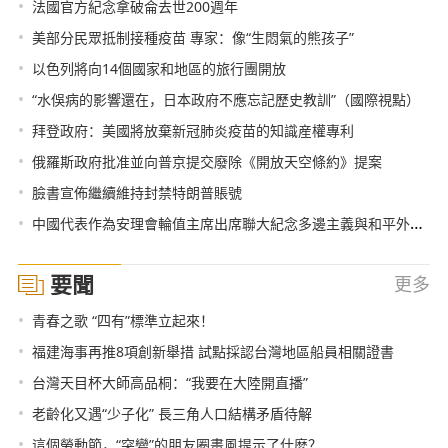
•
法國官方紀念拿破侖去世200週年
•
美部分民眾抵制接種疫苗 專家：像“生悶氣的熊孩子”
•
以色列將向14個國家和地區的旅行團開放
•
“水俁病的影響還在，日本政府不應忘記歷史教訓”（國際視點）
•
拜登政府：美國將放棄新冠肺炎疫苗的知識産權專利
•
俄羅斯政府批准並向普京提交廢除《開放天空條約》提案
•
臉書宣佈繼續維持封禁特朗普賬號
•
中國代表作為安理會輪值主席出席聯大紀念多邊主義與和平外交國際日互動對話會
要聞
更多
•
青春之歌 “四有”標準立起來！
•
福建海事再推8項創新舉措 試點採認台灣地區船員相關證書
•
台灣天目杯大師高品桐：“我要在大陸開直播”
•
老齡化又遇“少子化” 長三角人口結構矛盾待解
•
這個勞動節，“突變”的朋友圈畫風提示了什麼？