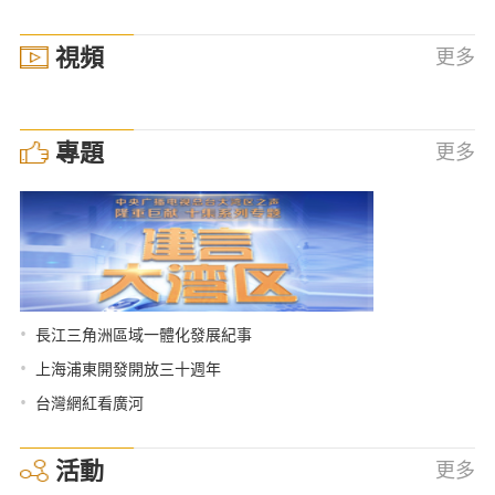
視頻
更多
專題
更多
•
長江三角洲區域一體化發展紀事
•
上海浦東開發開放三十週年
•
台灣網紅看廣河
活動
更多