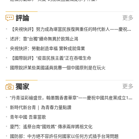
評論
更多
•
【央視快評】努力成為堪當民族復興重任的時代新人——慶祝五四青年節
•
述評：靠“台獨”續命無異於飲鴆止渴
•
央視快評：勞動創造幸福 實幹成就偉業
•
【國際銳評】“疫苗民族主義”正在吞噬生命
•
國際銳評某些美國議員挑釁一個中國原則是在玩火
獨家
更多
•
“丹青溢彩繪盛世，翰墨飄香書華章”——慶祝中國共産黨成立100週年肖宗林書畫作品展在北京舉行
•
新時代新台青 | 為青春力量點讚
•
青年中國 吾輩當歌
•
廈門：遙祭台南“國姓媽” 傳承兩岸媽祖文化
•
國防部：中方絕不容許任何國家以任何方式插手台灣問題