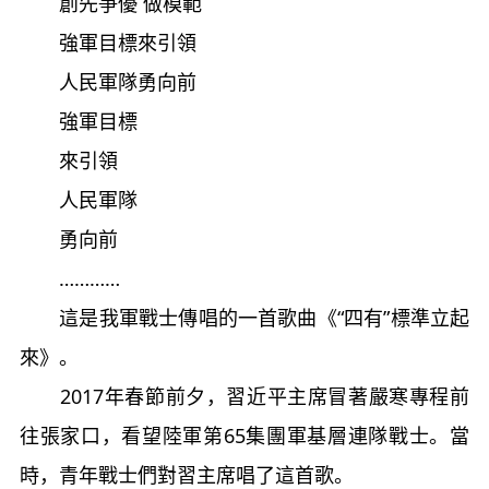
創先爭優 做模範
強軍目標來引領
人民軍隊勇向前
強軍目標
來引領
人民軍隊
勇向前
…………
這是我軍戰士傳唱的一首歌曲《“四有”標準立起
來》。
2017年春節前夕，習近平主席冒著嚴寒專程前
往張家口，看望陸軍第65集團軍基層連隊戰士。當
時，青年戰士們對習主席唱了這首歌。