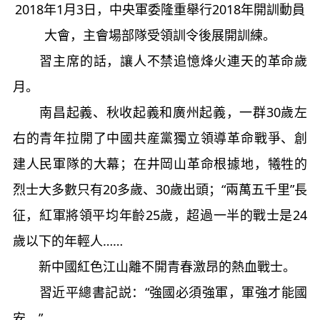
2018年1月3日，中央軍委隆重舉行2018年開訓動員
大會，主會場部隊受領訓令後展開訓練。
習主席的話，讓人不禁追憶烽火連天的革命歲
月。
南昌起義、秋收起義和廣州起義，一群30歲左
右的青年拉開了中國共産黨獨立領導革命戰爭、創
建人民軍隊的大幕；在井岡山革命根據地，犧牲的
烈士大多數只有20多歲、30歲出頭；“兩萬五千里”長
征，紅軍將領平均年齡25歲，超過一半的戰士是24
歲以下的年輕人……
新中國紅色江山離不開青春激昂的熱血戰士。
習近平總書記説：“強國必須強軍，軍強才能國
安。”