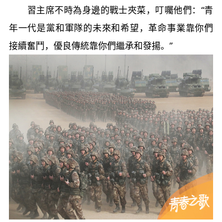
習主席不時為身邊的戰士夾菜，叮囑他們：“青
年一代是黨和軍隊的未來和希望，革命事業靠你們
接續奮鬥，優良傳統靠你們繼承和發揚。”