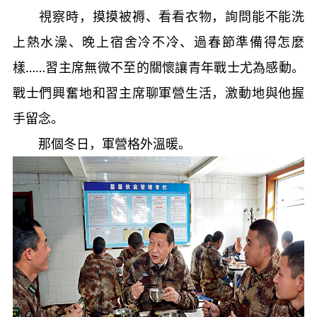
視察時，摸摸被褥、看看衣物，詢問能不能洗
上熱水澡、晚上宿舍冷不冷、過春節準備得怎麼
樣……習主席無微不至的關懷讓青年戰士尤為感動。
戰士們興奮地和習主席聊軍營生活，激動地與他握
手留念。
那個冬日，軍營格外溫暖。