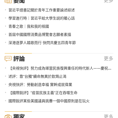
要聞
更多
•
習近平總書記關於青年工作重要論述綜述
•
學習進行時｜習近平給大學生説的暖心話
•
青春之歌｜我和我的祖國
•
首屆中國國際消費品博覽會志願者素描
•
深港逐夢人踏歌而行 快閃共慶五四青年節
評論
更多
•
【央視快評】努力成為堪當民族復興重任的時代新人——慶祝五四青年節
•
述評：靠“台獨”續命無異於飲鴆止渴
•
央視快評：勞動創造幸福 實幹成就偉業
•
【國際銳評】“疫苗民族主義”正在吞噬生命
•
國際銳評某些美國議員挑釁一個中國原則是在玩火
獨家
更多