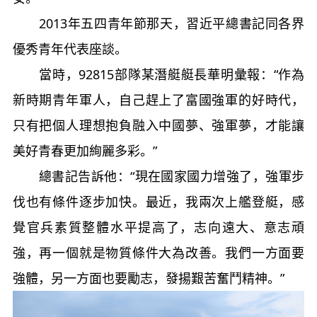
2013年五四青年節那天，習近平總書記同各界
優秀青年代表座談。
當時，92815部隊某潛艇艇長華明彙報：“作為
新時期青年軍人，自己趕上了富國強軍的好時代，
只有把個人理想抱負融入中國夢、強軍夢，才能讓
美好青春更加絢麗多彩。”
總書記告訴他：“現在國家國力增強了，強軍步
伐也有條件逐步加快。最近，我兩次上艦登艇，感
覺官兵素質整體水平提高了，志向遠大、意志頑
強，再一個就是物質條件大為改善。我們一方面要
強體，另一方面也要勵志，發揚艱苦奮鬥精神。”