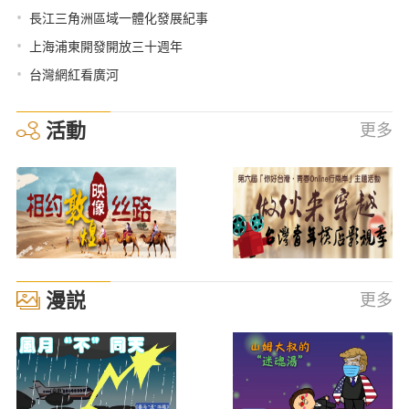
•
長江三角洲區域一體化發展紀事
•
上海浦東開發開放三十週年
•
台灣網紅看廣河
活動
更多
漫説
更多