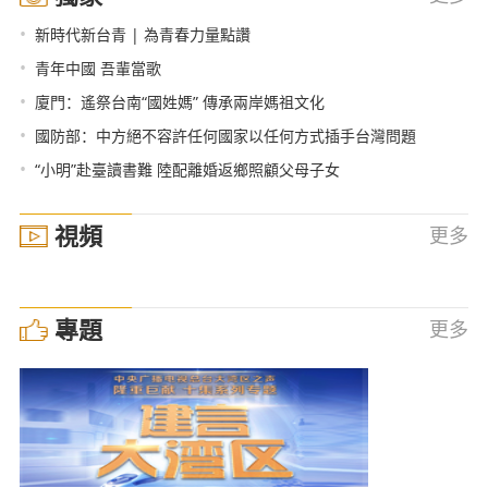
•
新時代新台青 | 為青春力量點讚
•
青年中國 吾輩當歌
•
廈門：遙祭台南“國姓媽” 傳承兩岸媽祖文化
•
國防部：中方絕不容許任何國家以任何方式插手台灣問題
•
“小明”赴臺讀書難 陸配離婚返鄉照顧父母子女
視頻
更多
專題
更多