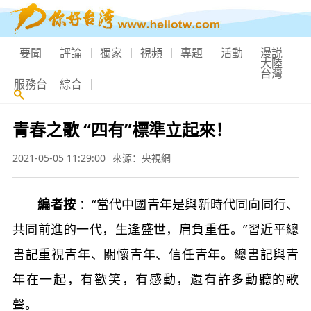
要聞
評論
獨家
視頻
專題
活動
漫説
大陸
台灣
服務台
綜合
青春之歌 “四有”標準立起來！
2021-05-05 11:29:00
來源：央視網
編者按
：“當代中國青年是與新時代同向同行、
共同前進的一代，生逢盛世，肩負重任。”習近平總
書記重視青年、關懷青年、信任青年。總書記與青
年在一起，有歡笑，有感動，還有許多動聽的歌
聲。