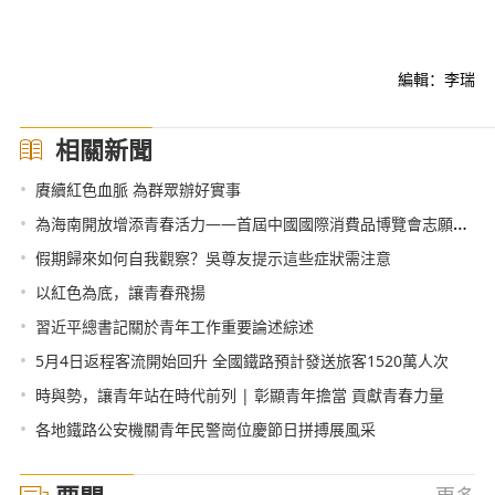
編輯：李瑞
相關新聞
•
賡續紅色血脈 為群眾辦好實事
•
為海南開放增添青春活力——首屆中國國際消費品博覽會志願者素描
•
假期歸來如何自我觀察？吳尊友提示這些症狀需注意
•
以紅色為底，讓青春飛揚
•
習近平總書記關於青年工作重要論述綜述
•
5月4日返程客流開始回升 全國鐵路預計發送旅客1520萬人次
•
時與勢，讓青年站在時代前列 | 彰顯青年擔當 貢獻青春力量
•
各地鐵路公安機關青年民警崗位慶節日拼搏展風采