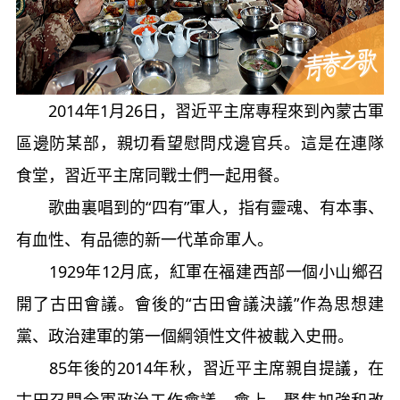
2014年1月26日，習近平主席專程來到內蒙古軍
區邊防某部，親切看望慰問戍邊官兵。這是在連隊
食堂，習近平主席同戰士們一起用餐。
歌曲裏唱到的“四有”軍人，指有靈魂、有本事、
有血性、有品德的新一代革命軍人。
1929年12月底，紅軍在福建西部一個小山鄉召
開了古田會議。會後的“古田會議決議”作為思想建
黨、政治建軍的第一個綱領性文件被載入史冊。
85年後的2014年秋，習近平主席親自提議，在
古田召開全軍政治工作會議。會上，聚焦加強和改