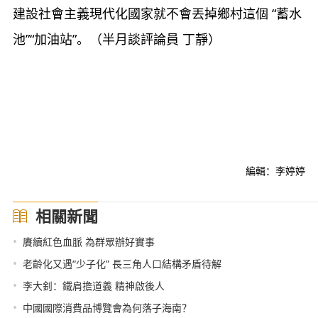
建設社會主義現代化國家就不會丟掉鄉村這個 “蓄水
池”“加油站”。（半月談評論員 丁靜）
編輯：李婷婷
相關新聞
•
賡續紅色血脈 為群眾辦好實事
•
老齡化又遇“少子化” 長三角人口結構矛盾待解
•
李大釗：鐵肩擔道義 精神啟後人
•
中國國際消費品博覽會為何落子海南？