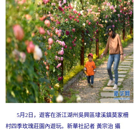
5月2日，遊客在浙江湖州吳興區埭溪鎮莫家柵
村四季玫瑰莊園內遊玩。新華社記者 黃宗治 攝