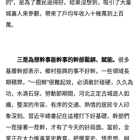
的”，是為了農民過得好。結果沒想到，吸引了大量
城裏人來參觀，帶來了戶均年收入十幾萬到上百
萬。
三是為想幹事能幹事的幹部鬆綁、賦能。
很多
基層幹部表示，鄉村振興的事不好幹。一些領域長
期積弊，“一招鮮”很難起效，必須敢於碰硬，久久為
功，水滴石穿。勞動節期間，河北正定古城遊人如
織，整潔的市容、有序的交通、熱情的居民令人印
象深刻。習近平總書記在這裡打下好基礎，幹部們
一茬接著一茬幹，才有了今天的好局面。當前，全
黨正在大力推進黨史教育，把學黨史、悟思想、辦