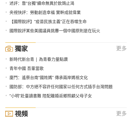
•
述評：靠“台獨”續命無異於飲鴆止渴
•
央視快評：勞動創造幸福 實幹成就偉業
•
【國際銳評】“疫苗民族主義”正在吞噬生命
•
國際銳評某些美國議員挑釁一個中國原則是在玩火
獨家
更多
•
新時代新台青 | 為青春力量點讚
•
青年中國 吾輩當歌
•
廈門：遙祭台南“國姓媽” 傳承兩岸媽祖文化
•
國防部：中方絕不容許任何國家以任何方式插手台灣問題
•
“小明”赴臺讀書難 陸配離婚返鄉照顧父母子女
視頻
更多