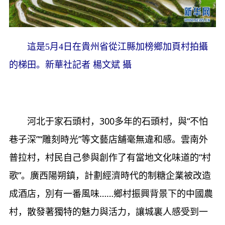
這是5月4日在貴州省從江縣加榜鄉加頁村拍攝
的梯田。新華社記者 楊文斌 攝
河北于家石頭村，300多年的石頭村，與“不怕
巷子深”“雕刻時光”等文藝店舖毫無違和感。雲南外
普拉村，村民自己參與創作了有當地文化味道的“村
歌”。廣西陽朔鎮，計劃經濟時代的制糖企業被改造
成酒店，別有一番風味……鄉村振興背景下的中國農
村，散發著獨特的魅力與活力，讓城裏人感受到一