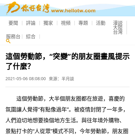
要聞
評論
獨家
視頻
專題
活動
漫説
大陸
台灣
服務台
綜合
這個勞動節，“突變”的朋友圈畫風提示
了什麼？
2021-05-06 08:08:00
來源：半月談
這個勞動節，大半個朋友圈都在旅遊，喜慶的
氛圍讓人覺得“有點像過年”。被疫情封閉了一年多，
人們迫切地想要換個地方生活。與往年境外購物、
景點打卡的“人從眾”模式不同，今年勞動節，朋友圈