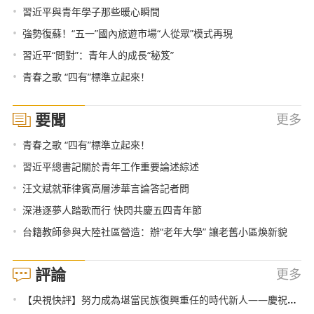
•
習近平與青年學子那些暖心瞬間
•
強勢復蘇！“五一”國內旅遊市場“人從眾”模式再現
•
習近平“問對”：青年人的成長“秘笈”
•
青春之歌 “四有”標準立起來！
要聞
更多
•
青春之歌 “四有”標準立起來！
•
習近平總書記關於青年工作重要論述綜述
•
汪文斌就菲律賓高層涉華言論答記者問
•
深港逐夢人踏歌而行 快閃共慶五四青年節
•
台籍教師參與大陸社區營造：辦“老年大學” 讓老舊小區煥新貌
評論
更多
•
【央視快評】努力成為堪當民族復興重任的時代新人——慶祝五四青年節