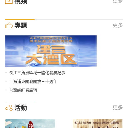
視頻
更多
專題
更多
•
長江三角洲區域一體化發展紀事
•
上海浦東開發開放三十週年
•
台灣網紅看廣河
活動
更多