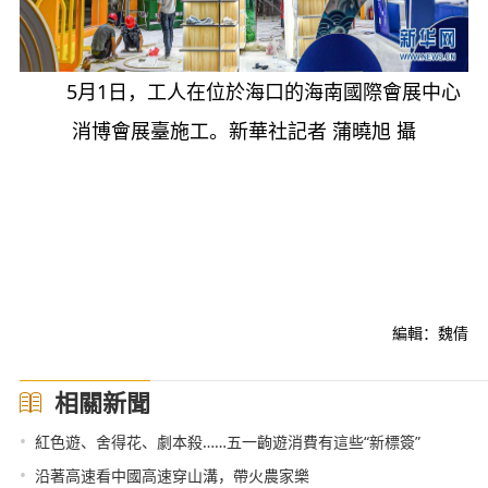
5月1日，工人在位於海口的海南國際會展中心
消博會展臺施工。新華社記者 蒲曉旭 攝
編輯：魏倩
相關新聞
•
紅色遊、舍得花、劇本殺……五一齣遊消費有這些“新標簽”
•
沿著高速看中國高速穿山溝，帶火農家樂