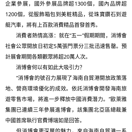
企業參展，國外參展品牌超1300個，國內品牌超
1200個，從服飾箱包到美粧精品，從珠寶鑽石到遊
艇汽車，將有上百款消費精品首發首秀。
消費者熱情高漲：就在“五一”假期期間，消博會
社會公眾開放日初定5萬張門票分三批迅速售罄。預
計展會期間各類觀眾將超20萬人次。
消博會何以有如此大吸引力？
“消博會的號召力展現了海南自貿港開放政策落
地、營商環境優化的成效。依託消博會開發海南旅
遊零售市場，將進一步釋放中國消費潛力。”歐萊雅
集團已連續三年參展進博會，該集團北亞區總裁兼
中國首席執行官費博瑞如是回答。
但消博會更深層的魅力，來自海南自貿港一系