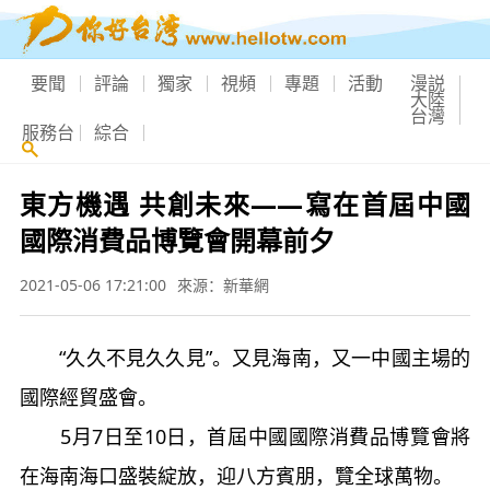
要聞
評論
獨家
視頻
專題
活動
漫説
大陸
台灣
服務台
綜合
東方機遇 共創未來——寫在首屆中國
國際消費品博覽會開幕前夕
2021-05-06 17:21:00
來源：新華網
“久久不見久久見”。又見海南，又一中國主場的
國際經貿盛會。
5月7日至10日，首屆中國國際消費品博覽會將
在海南海口盛裝綻放，迎八方賓朋，覽全球萬物。