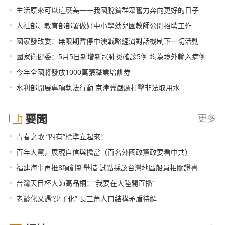
•
生活原來可以這麼美——我國脫貧群眾奮力奔向更好的日子
•
人社部、教育部部署做好中小學幼兒園教師公開招聘工作
•
國家發改委：無限期暫停中澳戰略經濟對話機制下一切活動
•
國家衛健委：5月5日新增新冠肺炎確診5例 均為境外輸入病例
•
今年全國將發放1000萬張職業培訓券
•
水利部開展專項執法行動 京津冀嚴厲打擊非法取用水
要聞
更多
•
青春之歌 “四有”標準立起來！
•
百年大黨，展現自信與擔當（百名外國政黨政要看中共）
•
福建海事再推8項創新舉措 試點採認台灣地區船員相關證書
•
台灣天目杯大師高品桐：“我要在大陸開直播”
•
老齡化又遇“少子化” 長三角人口結構矛盾待解