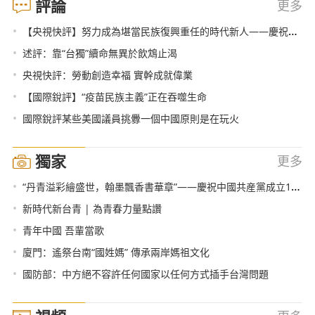
評論
更多
•
【央視快評】努力成為堪當民族復興重任的時代新人——慶祝五四青年節
•
述評：靠“台獨”續命無異於飲鴆止渴
•
央視快評：勞動創造幸福 實幹成就偉業
•
【國際銳評】“疫苗民族主義”正在吞噬生命
•
國際銳評某些美國議員挑釁一個中國原則是在玩火
獨家
更多
•
“丹青溢彩繪盛世，翰墨飄香書華章”——慶祝中國共産黨成立100週年肖宗林書畫作品展在北京舉行
•
新時代新台青 | 為青春力量點讚
•
青年中國 吾輩當歌
•
廈門：遙祭台南“國姓媽” 傳承兩岸媽祖文化
•
國防部：中方絕不容許任何國家以任何方式插手台灣問題