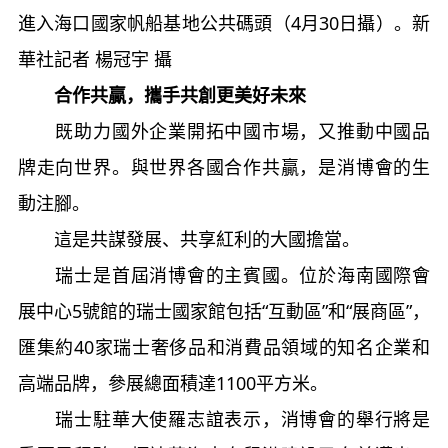
進入海口國家帆船基地公共碼頭（4月30日攝）。新
華社記者 楊冠宇 攝
合作共贏，攜手共創更美好未來
既助力國外企業開拓中國市場，又推動中國品
牌走向世界。與世界各國合作共贏，是消博會的生
動注腳。
這是共謀發展、共享紅利的大國擔當。
瑞士是首屆消博會的主賓國。位於海南國際會
展中心5號館的瑞士國家館包括“互動區”和“展商區”，
匯集約40家瑞士奢侈品和消費品領域的知名企業和
高端品牌，參展總面積達1100平方米。
瑞士駐華大使羅志誼表示，消博會的舉行將是