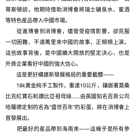
蒂斯頓説，他期待借助消博會將瑞士礦泉水、蜜酒
等特色産品帶入中國市場。
從進博會到消博會，儘管受疫情影響，卻克服
一切困難、不遠萬里來中國的故事，正頻頻上演。
這些故事背後，是中國擴大開放的堅定決心，也是
外資企業看好中國的強大信心。
這是更好構建新發展格局的重要載體——
18k黃金純手工製作，重達10公斤，鑲嵌著莫桑
比克紅寶石和讚比亞祖母綠……由英國知名百貨公司
哈羅德定制的名為“盛世百年”的彩蛋，將在消博會上
首發展出。
把最好的産品帶到海南來——這幾乎是所有參