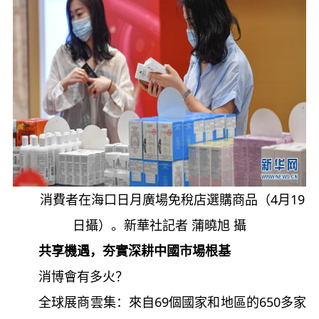
消費者在海口日月廣場免稅店選購商品（4月19
日攝）。新華社記者 蒲曉旭 攝
共享機遇，夯實深耕中國市場根基
消博會有多火？
全球展商雲集：來自69個國家和地區的650多家