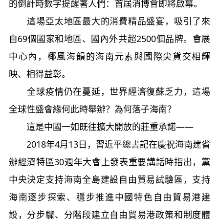
的倒計時數字提醒著人們：首屆消博會即將啟幕。
這場亞太地區最大的消費精品盛宴，吸引了來
自69個國家和地區、國內外共超2500個品牌。會展
中心內，椰風海韻的海南元素與國際尖貨交相輝
映、相得益彰。
全球疫情仍在蔓延，世界經濟復蘇乏力，這場
全球性盛會緣何此時舉辦？為何落子海南？
這是中國一如既往擴大開放的莊重承諾——
2018年4月13日，習近平總書記在慶祝海南建省
辦經濟特區30週年大會上發表重要講話時指出，黨
中央決定支持海南全島建設自由貿易試驗區，支持
海南逐步探索、穩步推進中國特色自由貿易港建
設，分步驟、分階段建立自由貿易港政策和制度體