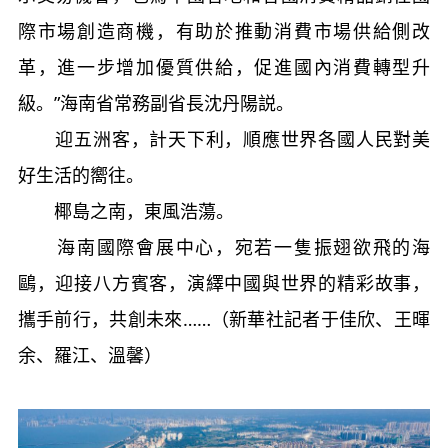
際市場創造商機，有助於推動消費市場供給側改
革，進一步增加優質供給，促進國內消費轉型升
級。”海南省常務副省長沈丹陽説。
迎五洲客，計天下利，順應世界各國人民對美
好生活的嚮往。
椰島之南，東風浩蕩。
海南國際會展中心，宛若一隻振翅欲飛的海
鷗，迎接八方賓客，演繹中國與世界的精彩故事，
攜手前行，共創未來……（新華社記者于佳欣、王暉
余、羅江、溫馨）