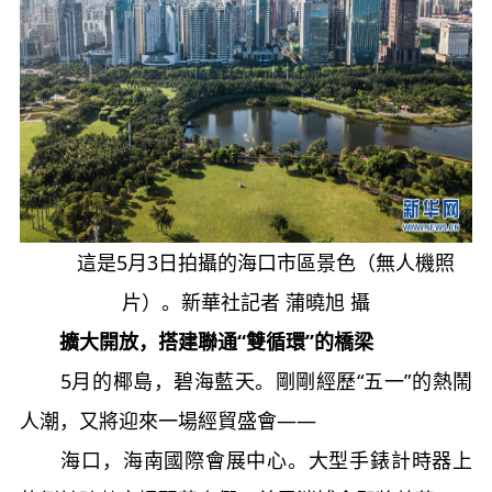
這是5月3日拍攝的海口市區景色（無人機照
片）。新華社記者 蒲曉旭 攝
擴大開放，搭建聯通“雙循環”的橋梁
5月的椰島，碧海藍天。剛剛經歷“五一”的熱鬧
人潮，又將迎來一場經貿盛會——
海口，海南國際會展中心。大型手錶計時器上