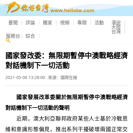
要聞
評論
獨家
視頻
專題
活動
漫説
大陸
台灣
服務台
綜合
國家發改委：無限期暫停中澳戰略經濟
對話機制下一切活動
2021-05-06 13:28:00
來源：國際在線
國家發展改革委關於無限期暫停中澳戰略經濟
對話機制下一切活動的聲明
近期，澳大利亞聯邦政府某些人士基於冷戰思
維和意識形態偏見，推出系列干擾破壞兩國正常交