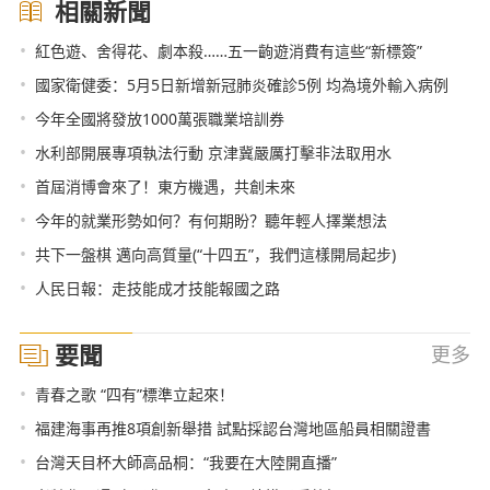
相關新聞
•
紅色遊、舍得花、劇本殺……五一齣遊消費有這些“新標簽”
•
國家衛健委：5月5日新增新冠肺炎確診5例 均為境外輸入病例
•
今年全國將發放1000萬張職業培訓券
•
水利部開展專項執法行動 京津冀嚴厲打擊非法取用水
•
首屆消博會來了！東方機遇，共創未來
•
今年的就業形勢如何？有何期盼？聽年輕人擇業想法
•
共下一盤棋 邁向高質量(“十四五”，我們這樣開局起步)
•
人民日報：走技能成才技能報國之路
要聞
更多
•
青春之歌 “四有”標準立起來！
•
福建海事再推8項創新舉措 試點採認台灣地區船員相關證書
•
台灣天目杯大師高品桐：“我要在大陸開直播”