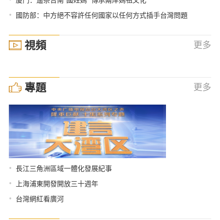
•
國防部：中方絕不容許任何國家以任何方式插手台灣問題
視頻
更多
專題
更多
•
長江三角洲區域一體化發展紀事
•
上海浦東開發開放三十週年
•
台灣網紅看廣河