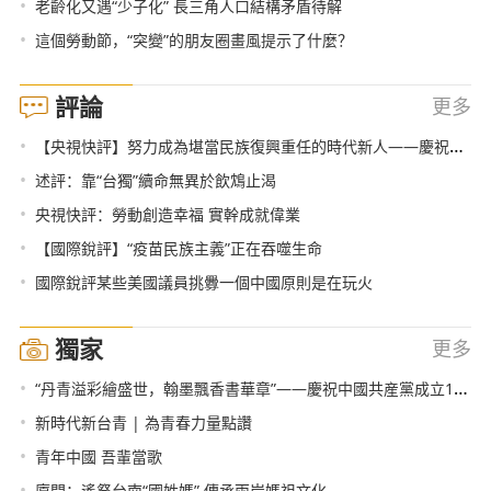
•
老齡化又遇“少子化” 長三角人口結構矛盾待解
•
這個勞動節，“突變”的朋友圈畫風提示了什麼？
評論
更多
•
【央視快評】努力成為堪當民族復興重任的時代新人——慶祝五四青年節
•
述評：靠“台獨”續命無異於飲鴆止渴
•
央視快評：勞動創造幸福 實幹成就偉業
•
【國際銳評】“疫苗民族主義”正在吞噬生命
•
國際銳評某些美國議員挑釁一個中國原則是在玩火
獨家
更多
•
“丹青溢彩繪盛世，翰墨飄香書華章”——慶祝中國共産黨成立100週年肖宗林書畫作品展在北京舉行
•
新時代新台青 | 為青春力量點讚
•
青年中國 吾輩當歌
•
廈門：遙祭台南“國姓媽” 傳承兩岸媽祖文化