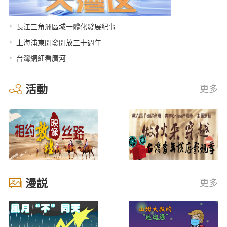
•
長江三角洲區域一體化發展紀事
•
上海浦東開發開放三十週年
•
台灣網紅看廣河
活動
更多
漫説
更多