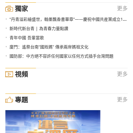
獨家
更多
•
“丹青溢彩繪盛世，翰墨飄香書華章”——慶祝中國共産黨成立100週年肖宗林書畫作品展在北京舉行
•
新時代新台青 | 為青春力量點讚
•
青年中國 吾輩當歌
•
廈門：遙祭台南“國姓媽” 傳承兩岸媽祖文化
•
國防部：中方絕不容許任何國家以任何方式插手台灣問題
視頻
更多
專題
更多