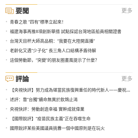
要聞
更多
•
青春之歌 “四有”標準立起來！
•
福建海事再推8項創新舉措 試點採認台灣地區船員相關證書
•
台灣天目杯大師高品桐：“我要在大陸開直播”
•
老齡化又遇“少子化” 長三角人口結構矛盾待解
•
這個勞動節，“突變”的朋友圈畫風提示了什麼？
評論
更多
•
【央視快評】努力成為堪當民族復興重任的時代新人——慶祝五四青年節
•
述評：靠“台獨”續命無異於飲鴆止渴
•
央視快評：勞動創造幸福 實幹成就偉業
•
【國際銳評】“疫苗民族主義”正在吞噬生命
•
國際銳評某些美國議員挑釁一個中國原則是在玩火