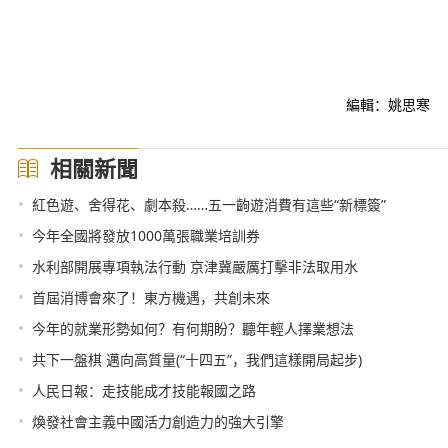
編輯：姚思寒
相關新聞
•
紅色遊、舍得花、劇本殺……五一齣遊消費有這些“新標簽”
•
今年全國將發放1000萬張職業培訓券
•
水利部開展專項執法行動 京津冀嚴厲打擊非法取用水
•
首屆消博會來了！東方機遇，共創未來
•
今年的就業形勢如何？有何期盼？聽年輕人擇業想法
•
共下一盤棋 邁向高質量(“十四五”，我們這樣開局起步)
•
人民日報：走技能成才技能報國之路
•
煥發社會主義中國活力創造力的強大引擎