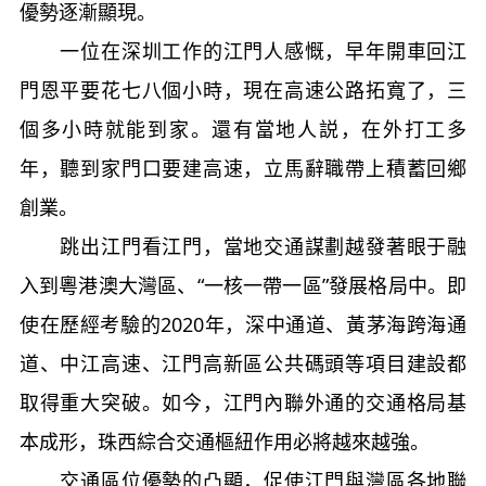
優勢逐漸顯現。
一位在深圳工作的江門人感慨，早年開車回江
門恩平要花七八個小時，現在高速公路拓寬了，三
個多小時就能到家。還有當地人説，在外打工多
年，聽到家門口要建高速，立馬辭職帶上積蓄回鄉
創業。
跳出江門看江門，當地交通謀劃越發著眼于融
入到粵港澳大灣區、“一核一帶一區”發展格局中。即
使在歷經考驗的2020年，深中通道、黃茅海跨海通
道、中江高速、江門高新區公共碼頭等項目建設都
取得重大突破。如今，江門內聯外通的交通格局基
本成形，珠西綜合交通樞紐作用必將越來越強。
交通區位優勢的凸顯，促使江門與灣區各地聯