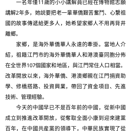
一名年僅11歲的小小講解員已經在博物館志願
講解2年多，她説要把老一輩華僑艱苦奮鬥、心繫祖
國的故事傳遞給更多人，她希望家鄉人不用再背井
離鄉。
家鄉，是海外華僑華人永遠的牽掛。當地人介
紹，祖籍江門市的海外華僑華人和港澳臺同胞分佈
在全世界107個國家和地區，與江門常住人口相當。
改革開放以來，海外華僑、港澳鄉親在江門捐資助
學、修橋搭路、投資興業，帶回了資金項目、先進
技術、管理經驗。
今天的中國早已不是百年前的中國，從新中國
成立到推進改革開放，從奪取全面小康到迎來建黨
百年，在中國共産黨的領導下，中華民族實現了從