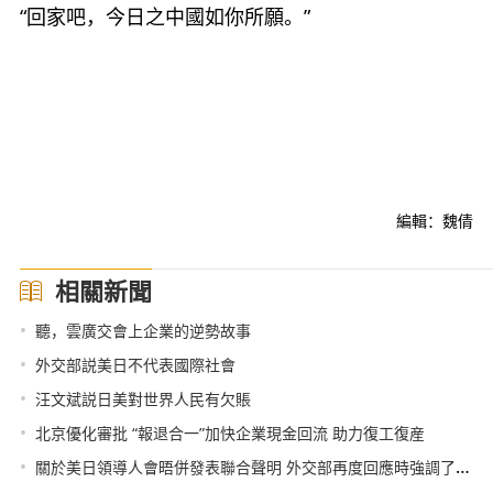
“回家吧，今日之中國如你所願。”
編輯：魏倩
相關新聞
•
聽，雲廣交會上企業的逆勢故事
•
外交部説美日不代表國際社會
•
汪文斌説日美對世界人民有欠賬
•
北京優化審批 “報退合一”加快企業現金回流 助力復工復産
•
關於美日領導人會晤併發表聯合聲明 外交部再度回應時強調了這三點