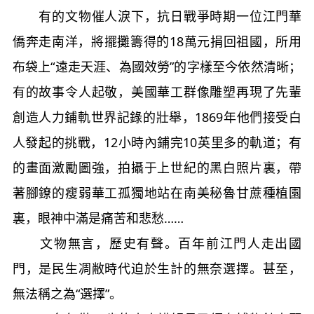
有的文物催人淚下，抗日戰爭時期一位江門華
僑奔走南洋，將擺攤籌得的18萬元捐回祖國，所用
布袋上“遠走天涯、為國效勞”的字樣至今依然清晰；
有的故事令人起敬，美國華工群像雕塑再現了先輩
創造人力鋪軌世界記錄的壯舉，1869年他們接受白
人發起的挑戰，12小時內鋪完10英里多的軌道；有
的畫面激勵圖強，拍攝于上世紀的黑白照片裏，帶
著腳鐐的瘦弱華工孤獨地站在南美秘魯甘蔗種植園
裏，眼神中滿是痛苦和悲愁……
文物無言，歷史有聲。百年前江門人走出國
門，是民生凋敝時代迫於生計的無奈選擇。甚至，
無法稱之為“選擇”。