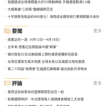
•
我國建成全球規模最大的5G移動網絡 手機連接數達2.6億
•
大國重器“三劍客”盡顯國際范兒
•
十年銷售免稅品約980億元！海南成全國免稅行業規模最大省份
要聞
更多
•
總書記的一週（4月12日—4月18日）
•
五年來 總書記這樣縱論中國“網事”
•
福州首批32名台胞經線上預約通道接種新冠疫苗
•
台灣花蓮發生兩次地震 台灣全島以及福建沿海有震感
•
第二十四屆“海博會”在福建石獅開幕 融合創新共享時尚
評論
更多
•
美西這些政客為何選擇跟罪犯站在一起
•
新華國際時評：中法德領導人視頻峰會釋放三大信號