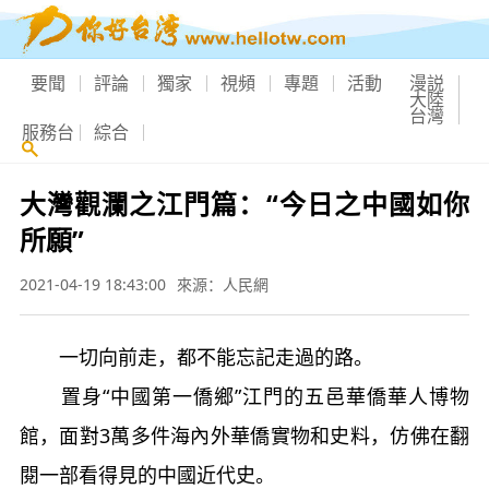
要聞
評論
獨家
視頻
專題
活動
漫説
大陸
台灣
服務台
綜合
大灣觀瀾之江門篇：“今日之中國如你
所願”
2021-04-19 18:43:00
來源：人民網
一切向前走，都不能忘記走過的路。
置身“中國第一僑鄉”江門的五邑華僑華人博物
館，面對3萬多件海內外華僑實物和史料，仿佛在翻
閱一部看得見的中國近代史。