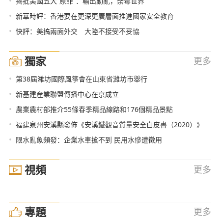
•
揭批美國五大“原罪”：輸出動亂，荼毒世界
•
新華時評：香港要在更深更廣層面推進國家安全教育
•
快評：美搞兩面外交 大陸不接受不妥協
獨家
更多
•
第38屆濰坊國際風箏會在山東省濰坊市舉行
•
新基建産業聯盟傳播中心在京成立
•
農業農村部推介55條春季精品線路和176個精品景點
•
福建泉州安溪縣發佈《安溪鐵觀音質量安全白皮書（2020）》
•
限水亂象頻發：企業水車搶不到 民用水慘遭徵用
視頻
更多
專題
更多