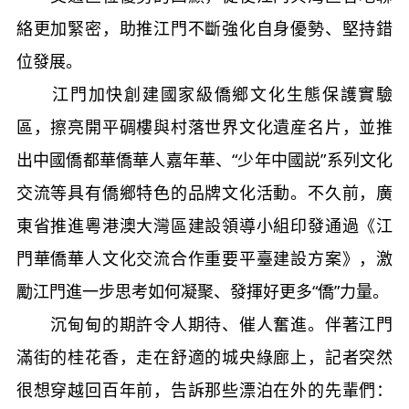
絡更加緊密，助推江門不斷強化自身優勢、堅持錯
位發展。
江門加快創建國家級僑鄉文化生態保護實驗
區，擦亮開平碉樓與村落世界文化遺産名片，並推
出中國僑都華僑華人嘉年華、“少年中國説”系列文化
交流等具有僑鄉特色的品牌文化活動。不久前，廣
東省推進粵港澳大灣區建設領導小組印發通過《江
門華僑華人文化交流合作重要平臺建設方案》，激
勵江門進一步思考如何凝聚、發揮好更多“僑”力量。
沉甸甸的期許令人期待、催人奮進。伴著江門
滿街的桂花香，走在舒適的城央綠廊上，記者突然
很想穿越回百年前，告訴那些漂泊在外的先輩們：