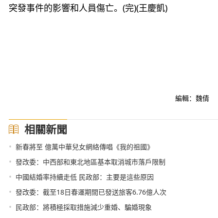
突發事件的影響和人員傷亡。(完)(王慶凱)
編輯：魏倩
相關新聞
•
新春將至 億萬中華兒女網絡傳唱《我的祖國》
•
發改委：中西部和東北地區基本取消城市落戶限制
•
中國結婚率持續走低 民政部：主要是這些原因
•
發改委：截至18日春運期間已發送旅客6.76億人次
•
民政部：將積極採取措施減少重婚、騙婚現象