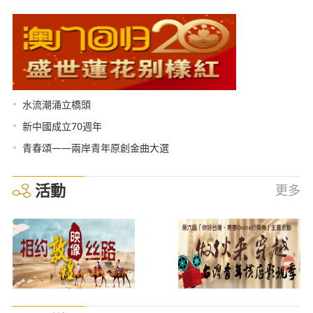
•
水流潮涌立橋頭
•
新中國成立70週年
•
青春頌——兩岸青年原創金曲大選
活動
更多