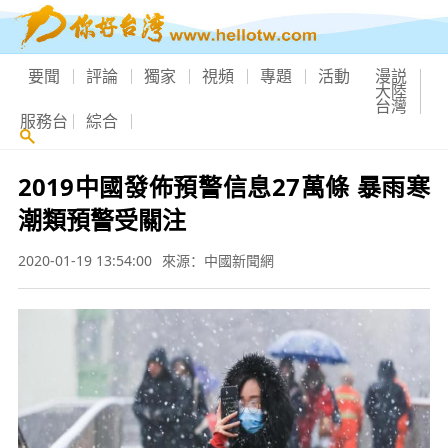
要聞
評論
獨家
視頻
專題
活動
漫説
大陸
台灣
服務台
綜合
2019中國發佈預警信息27萬條 暴雨寒
潮類預警受關注
2020-01-19 13:54:00
來源：中國新聞網