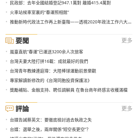
•
民政部：去年全國結婚登記947.1萬對 離婚415.4萬對
•
火車站候車室裏的“春運照相館”
•
推動新時代政法工作再上新臺階——透視2020年政法工作六大焦點
要聞
更多
•
嵐臺直航“春運”已運送3200余人次旅客
•
台灣夫妻大陸打拼16載：成就最好的我們
•
台灣青年教練連庭瑋：大陸棒球運動前景樂觀
•
專家解讀新修改的《台灣同胞投資保護法》
•
獎勵補貼、金融支持、聘任調解員 在魯台商年終感言收穫滿檔
評論
更多
•
台媒告誡蔡英文：要徹底檢討過去執政之失
•
台媒：選舉之後，兩岸關係“短空長更空”？