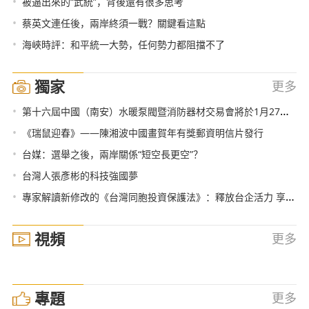
•
被逼出來的“武統”，背後還有很多思考
•
蔡英文連任後，兩岸終須一戰？關鍵看這點
•
海峽時評：和平統一大勢，任何勢力都阻擋不了
獨家
更多
•
第十六屆中國（南安）水暖泵閥暨消防器材交易會將於1月27日-29日舉行
•
《瑞鼠迎春》——陳湘波中國畫賀年有獎郵資明信片發行
•
台媒：選舉之後，兩岸關係“短空長更空”？
•
台灣人張彥彬的科技強國夢
•
專家解讀新修改的《台灣同胞投資保護法》：釋放台企活力 享受同等待遇
視頻
更多
專題
更多