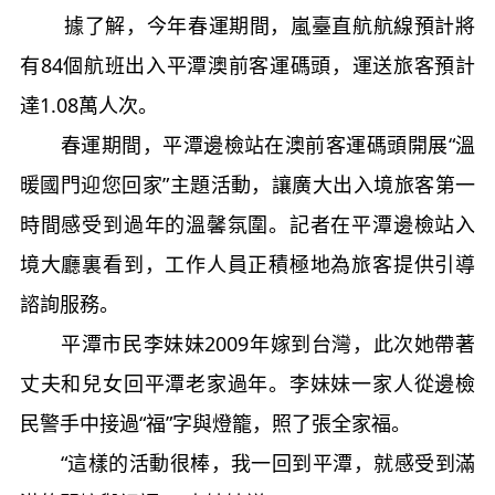
據了解，今年春運期間，嵐臺直航航線預計將
有84個航班出入平潭澳前客運碼頭，運送旅客預計
達1.08萬人次。
春運期間，平潭邊檢站在澳前客運碼頭開展“溫
暖國門迎您回家”主題活動，讓廣大出入境旅客第一
時間感受到過年的溫馨氛圍。記者在平潭邊檢站入
境大廳裏看到，工作人員正積極地為旅客提供引導
諮詢服務。
平潭市民李妹妹2009年嫁到台灣，此次她帶著
丈夫和兒女回平潭老家過年。李妹妹一家人從邊檢
民警手中接過“福”字與燈籠，照了張全家福。
“這樣的活動很棒，我一回到平潭，就感受到滿