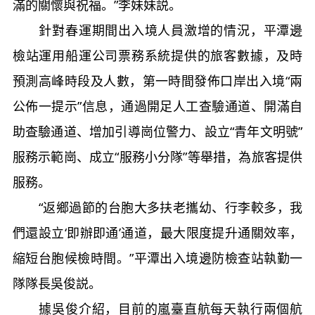
滿的關懷與祝福。”李妹妹説。
針對春運期間出入境人員激增的情況，平潭邊
檢站運用船運公司票務系統提供的旅客數據，及時
預測高峰時段及人數，第一時間發佈口岸出入境“兩
公佈一提示”信息，通過開足人工查驗通道、開滿自
助查驗通道、增加引導崗位警力、設立“青年文明號”
服務示範崗、成立“服務小分隊”等舉措，為旅客提供
服務。
“返鄉過節的台胞大多扶老攜幼、行李較多，我
們還設立‘即辦即通’通道，最大限度提升通關效率，
縮短台胞候檢時間。”平潭出入境邊防檢查站執勤一
隊隊長吳俊説。
據吳俊介紹，目前的嵐臺直航每天執行兩個航