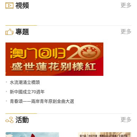
視頻
更多
專題
更多
•
水流潮涌立橋頭
•
新中國成立70週年
•
青春頌——兩岸青年原創金曲大選
活動
更多