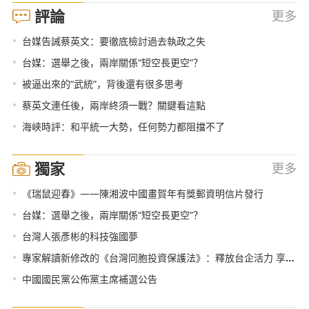
評論
更多
•
台媒告誡蔡英文：要徹底檢討過去執政之失
•
台媒：選舉之後，兩岸關係“短空長更空”？
•
被逼出來的“武統”，背後還有很多思考
•
蔡英文連任後，兩岸終須一戰？關鍵看這點
•
海峽時評：和平統一大勢，任何勢力都阻擋不了
獨家
更多
•
《瑞鼠迎春》——陳湘波中國畫賀年有獎郵資明信片發行
•
台媒：選舉之後，兩岸關係“短空長更空”？
•
台灣人張彥彬的科技強國夢
•
專家解讀新修改的《台灣同胞投資保護法》：釋放台企活力 享受同等待遇
•
中國國民黨公佈黨主席補選公告