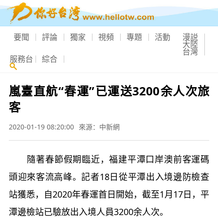
要聞
評論
獨家
視頻
專題
活動
漫説
大陸
台灣
服務台
綜合
嵐臺直航“春運”已運送3200余人次旅
客
2020-01-19 08:20:00
來源：中新網
隨著春節假期臨近，福建平潭口岸澳前客運碼
頭迎來客流高峰。記者18日從平潭出入境邊防檢查
站獲悉，自2020年春運首日開始，截至1月17日，平
潭邊檢站已驗放出入境人員3200余人次。