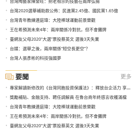
•
台灣陶藝家陳金旺：把老祖宗的技藝在兩岸弘揚
•
台灣2020選舉補助款公佈：民進黨2.45億、國民黨1.65億
•
台灣青年教練連庭瑋：大陸棒球運動前景樂觀
•
王在希預測未來4年：兩岸關係冷對抗，但不會攤牌
•
臺網友父母2020“大選”票投蔡英文 選後3天失業
•
台媒：選舉之後，兩岸關係“短空長更空”？
•
台灣人張彥彬的科技強國夢
要聞
更多
•
專家解讀新修改的《台灣同胞投資保護法》：釋放台企活力 享受同等待遇
•
獎勵補貼、金融支持、聘任調解員 在魯台商年終感言收穫滿檔
•
台灣青年教練連庭瑋：大陸棒球運動前景樂觀
•
王在希預測未來4年：兩岸關係冷對抗，但不會攤牌
•
臺網友父母2020“大選”票投蔡英文 選後3天失業