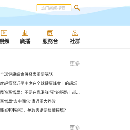
視頻
廣播
服務台
社群
更多
全球健康峰會併發表重要講話
度評價習近平主席在全球健康峰會上的講話
民進黨當局：不要在亂港謀“獨”的絕路上越走越遠
黨當局“去中國化”遭遇重大挫敗
”圖謀連連碰壁，美政客還要繼續撞墻？
更多