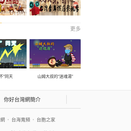
更多
不”同天
山姆大叔的“迷魂湯”
你好台灣網簡介
緯網
•
台海寬頻
•
台胞之家