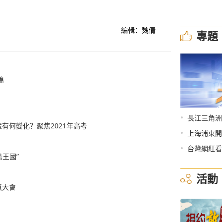
編輯：魏倩
專題
篇
•
長江三角洲
有何變化？聚焦2021年高考
•
上海浦東開
•
台灣網紅看
鳥王國”
活動
慧大會