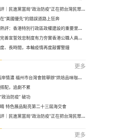
｜民進黨當局“政治防疫”正在把台灣民眾推向危險境地
在“美國優先”的錯誤道路上狂奔
熱評：香港特別行政區政權建設的重要里程碑
完善宣誓效忠制度有力夯實香港公職人員責任擔當
度、長時間，本輪疫情再度敲響警鐘
更多
情濃 福州市台灣會館舉辦“烘焙品味咖啡”現場體驗活動
搭配，追劇不累
“政治防疫” 破功
睛 特色展品點亮第二十三屆海交會
｜民進黨當局“政治防疫”正在把台灣民眾推向危險境地
更多