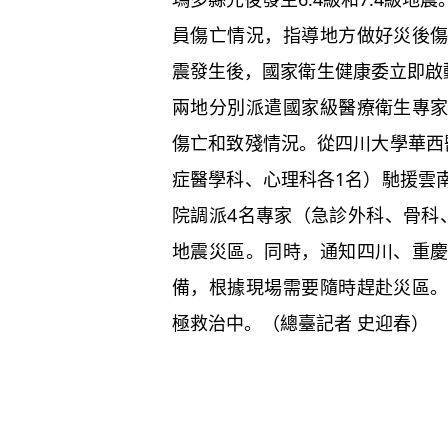
員傷亡情況，指導地方做好災後
震發生後，國家衛生健康委立即啟
兩地分別派遣國家級醫療衛生專
傷亡和致殘情況。從四川大學華西
症醫學科、心理科各1名）馳援雲
院調派4名專家（急診外科、骨科
地震災區。同時，通知四川、重
備，根據現場需要隨時趕赴災區
極救治中。（總臺記者 史迎春）