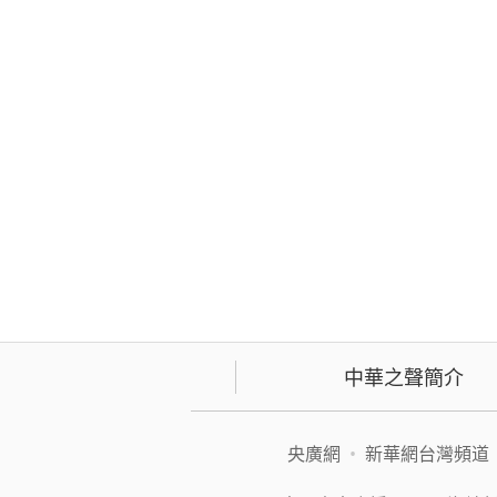
中華之聲簡介
央廣網
•
新華網台灣頻道