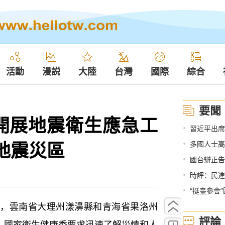
活動
漫説
大陸
台灣
國際
綜合
要聞
開展地震衛生應急工
•
習近平出席
地震災區
•
多國人士高
•
國台辦正告
•
時評：民進
•
“挺臺參會
淩晨，雲南省大理州漾濞縣和青海省果洛州
評論
地震。國家衛生健康委要求迅速了解災情和人