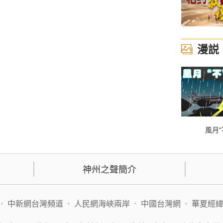
漫説
風月“
神州之聲簡介
•
中新網台灣頻道
•
人民網海峽兩岸
•
中國台灣網
•
華夏經