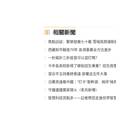
相關新聞
•
焦點訪談：繁榮發展七十載 雪域高原譜新
•
西藏和平解放70年 各項事業全方位進步
•
一針兩針三針疫苗可以混打嗎？
•
今年各高校新增了哪些招生專業？招生政策
•
習近平主持重磅會議 部署這五件大事
•
沿著高速看中國｜“打卡”查幹湖：徜徉“候
•
守護邊疆萬家燈火（老兵新傳）
•
智慧科技亮點多——記者帶您走進世界智