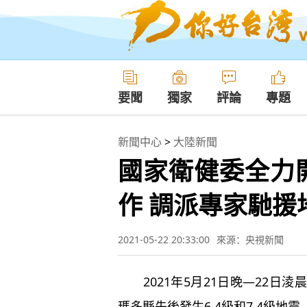
要聞
獨家
評論
專題
新聞中心
>
大陸新聞
國家衛健委全力
作 調派專家馳援
2021-05-22 20:33:00
來源：央視新聞
2021年5月21日晚—22日
瑪多縣先後發生6.4級和7.4級