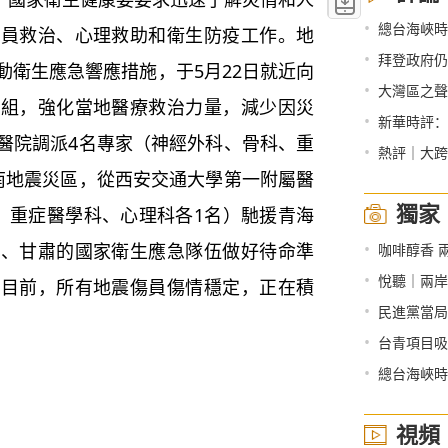
•
總台海峽時評
傷員救治、心理救助和衛生防疫工作。地
•
拜登政府仍
動衛生應急響應措施，于5月22日就近向
•
大灣區之聲
家組，強化當地醫療救治力量，減少因災
•
新華時評：
醫院調派4名專家（神經外科、骨科、重
•
熱評｜大跨
南地震災區，從西安交通大學第一附屬醫
獨家
、重症醫學科、心理科各1名）馳援青海
•
慶、甘肅的國家衛生應急隊伍做好待命準
咖啡醇香 兩岸
•
悅聽｜兩岸
。目前，所有地震傷員傷情穩定，正在積
•
民進黨當局
•
台青項目吸
•
總台海峽時評
視頻