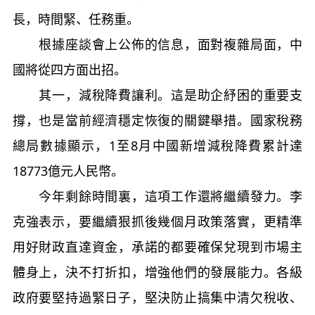
長，時間緊、任務重。
根據座談會上公佈的信息，面對複雜局面，中
國將從四方面出招。
其一，減稅降費讓利。這是助企紓困的重要支
撐，也是當前經濟穩定恢復的關鍵舉措。國家稅務
總局數據顯示，1至8月中國新增減稅降費累計達
18773億元人民幣。
今年剩餘時間裏，這項工作還將繼續發力。李
克強表示，要繼續狠抓後幾個月政策落實，更精準
用好財政直達資金，承諾的都要確保兌現到市場主
體身上，決不打折扣，增強他們的發展能力。各級
政府要堅持過緊日子，堅決防止搞集中清欠稅收、