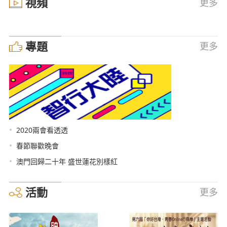
視頻
更多
專題
更多
•
2020兩會看透透
•
春節聯歡晚會
•
澳門回歸二十年 盛世蓮花別樣紅
活動
更多