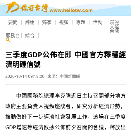
要聞
評論
獨家
視頻
專題
活動
漫説
大陸
台灣
服務台
綜合
三季度GDP公佈在即 中國官方釋穩經
濟明確信號
2020-10-14 09:18:00
來源：中國新聞網
中國國務院總理李克強近日主持召開部分地方
政府主要負責人視頻座談會，研究分析經濟形勢，
推動做好下一步經濟社會發展工作。這場在三季度
GDP增速等經濟數據公佈前夕召開的會議，釋放出