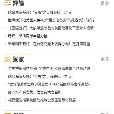
評論
更多
•
總台海峽時評：“台獨”之日就是統一之時！
•
國際銳評把美國人民拖入“最黑暗冬天”的政客良知何在？
•
【國際銳評】大搞單邊制裁的美國政客欠下纍纍人權債
•
時評：相信兩岸年輕力量
•
新華國際時評：在台灣問題上耍弄心機註定打錯算盤
獨家
更多
•
洪秀柱率團訪陸 憂心“去中國化”讓兩岸青年越來越遠
•
總台海峽時評：“台獨”之日就是統一之時！
•
“世界旅遊聯盟旅遊減貧案例100”新聞發佈會在京舉行
•
廈門水産商會第二屆會員大會召開
•
福建龍岩攜手美團助推旅遊景區智慧化發展