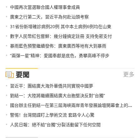
•
中國再次當選聯合國人權理事會成員
•
廣東之行第二天，習近平為何赴汕頭考察
•
31省份新增確診病例20例 其中本土病例6例均在山東
•
數字人民幣紅包嘗鮮：幾分鐘搞定註冊 支持免密支付
•
暴雨藍色預警繼續發佈：廣東廣西等地有大到暴雨
•
“兩彈一星”精神：愛國奉獻是底色，勇攀高峰不停步
要聞
更多
•
習近平：團結廣大海外華僑共同實現中國夢
•
劉結一：大陸將繼續團結廣大台胞堅決反對“台獨”
•
國台辦主任劉結一在第三屆海峽兩岸青年發展論壇開幕會上的致辭（全文）
•
警惕！台灣間諜盯上學術交流 套路令人心驚
•
人民日報：絕不給“台獨”分裂活動留下任何空間