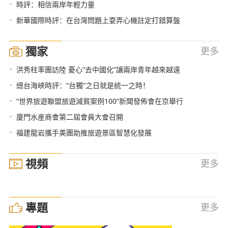
•
時評：相信兩岸年輕力量
•
新華國際時評：在台灣問題上耍弄心機註定打錯算盤
獨家
更多
•
洪秀柱率團訪陸 憂心“去中國化”讓兩岸青年越來越遠
•
總台海峽時評：“台獨”之日就是統一之時！
•
“世界旅遊聯盟旅遊減貧案例100”新聞發佈會在京舉行
•
廈門水産商會第二屆會員大會召開
•
福建龍岩攜手美團助推旅遊景區智慧化發展
視頻
更多
專題
更多