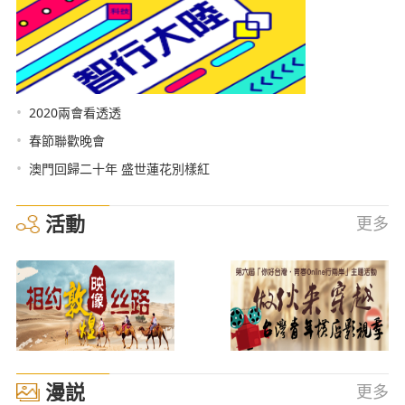
•
2020兩會看透透
•
春節聯歡晚會
•
澳門回歸二十年 盛世蓮花別樣紅
活動
更多
漫説
更多