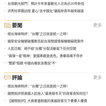
•
台灣觀光部門：預計今年來臺觀光人次為近20年新低
•
洪秀柱率團訪陸 憂心“去中國化”讓兩岸青年越來越遠
要聞
更多
•
總台海峽時評：“台獨”之日就是統一之時！
•
國家安全機關破獲數百起台灣間諜情報機關竊密案件
•
人民日報：絕不給“台獨”分裂活動留下任何空間
•
“兩彈一星”精神：愛國奉獻是底色，勇攀高峰不停步
•
“雙節”假期 中國向餐飲浪費説“不”
評論
更多
•
總台海峽時評：“台獨”之日就是統一之時！
•
國際銳評把美國人民拖入“最黑暗冬天”的政客良知何在？
•
【國際銳評】大搞單邊制裁的美國政客欠下纍纍人權債