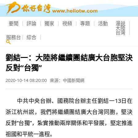
要聞
評論
獨家
視頻
專題
活動
漫説
大陸
台灣
服務台
綜合
劉結一：大陸將繼續團結廣大台胞堅決
反對“台獨”
2020-10-14 08:20:00
來源：中國新聞網
中共中央台辦、國務院台辦主任劉結一13日在
浙江杭州説，我們將繼續團結廣大台灣同胞，堅決
反對“台獨”，紮實推動兩岸關係和平發展，堅定推進
祖國和平統一進程。