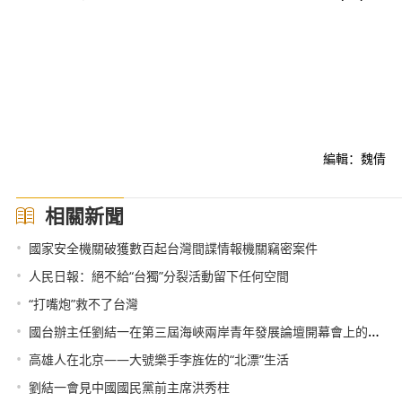
編輯：魏倩
相關新聞
•
國家安全機關破獲數百起台灣間諜情報機關竊密案件
•
人民日報：絕不給“台獨”分裂活動留下任何空間
•
“打嘴炮”救不了台灣
•
國台辦主任劉結一在第三屆海峽兩岸青年發展論壇開幕會上的致辭（全文）
•
高雄人在北京——大號樂手李旌佐的“北漂”生活
•
劉結一會見中國國民黨前主席洪秀柱