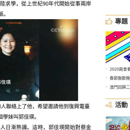
求學，從上世紀90年代開始從事兩岸
脈。
專題
•
2020兩會
•
春節聯歡晚
•
澳門回歸二
活動
妹的人聯絡上了他，希望邀請他到復興電臺
個學妹叫郭佳瑛。
日漸熟識。這時，郭佳瑛開始對蔡金