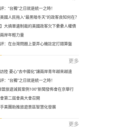
評：“台獨”之日就是統一之時！
美國人民拖入“最黑暗冬天”的政客良知何在？
】大搞單邊制裁的美國政客欠下纍纍人權債
兩岸年輕力量
評：在台灣問題上耍弄心機註定打錯算盤
更多
訪陸 憂心“去中國化”讓兩岸青年越來越遠
評：“台獨”之日就是統一之時！
聯盟旅遊減貧案例100”新聞發佈會在京舉行
會第二屆會員大會召開
手美團助推旅遊景區智慧化發展
更多