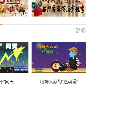
更多
不”同天
山姆大叔的“迷魂湯”