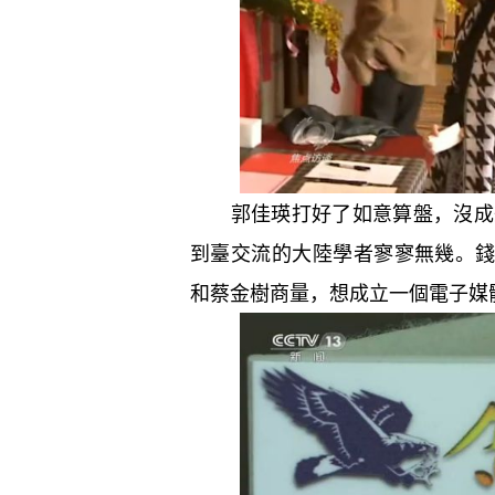
郭佳瑛打好了如意算盤，沒成想
到臺交流的大陸學者寥寥無幾。
和蔡金樹商量，想成立一個電子媒