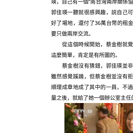
瑛，自己有一個“南台灣兩岸關係
郭佳瑛一聽就很感興趣，説自己
好了場地，還付了36萬台幣的租
要只做兩岸交流。
從這個時候開始，蔡金樹就覺得
這麼簡單，肯定是有所圖的。
蔡金樹沒有猜錯，郭佳瑛並非什
雖然感覺蹊蹺，但蔡金樹並沒有
順理成章地成了其中的一員，不
量之後，就給了她一個辦公室主任