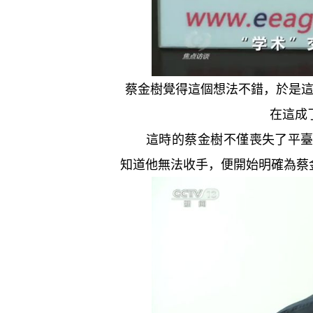
蔡金樹覺得這個想法不錯，於是
在這成
這時的蔡金樹不僅喪失了平臺的
知道他無法收手，便開始明確為蔡