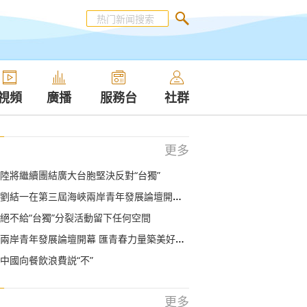
視頻
廣播
服務台
社群
更多
陸將繼續團結廣大台胞堅決反對“台獨”
一在第三屆海峽兩岸青年發展論壇開幕會上的致辭（全文）
絕不給“台獨”分裂活動留下任何空間
兩岸青年發展論壇開幕 匯青春力量築美好家園
 中國向餐飲浪費説“不”
更多