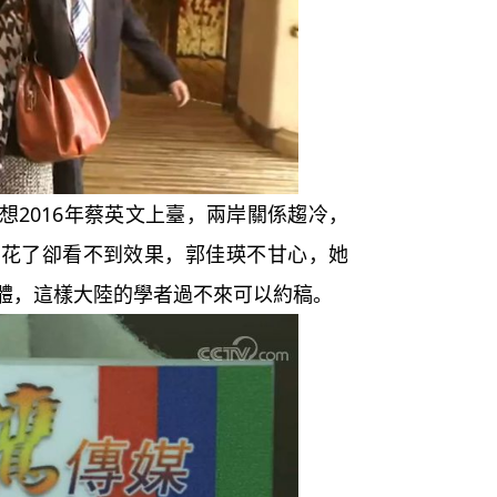
2016年蔡英文上臺，兩岸關係趨冷，
錢花了卻看不到效果，郭佳瑛不甘心，她
體，這樣大陸的學者過不來可以約稿。