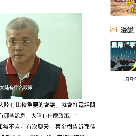
。
漫説
風月“
陸有比較重要的會議，就會打電話問
有哪些訊息，大陸有什麼政策。”
無不言。有次聊天，蔡金樹告訴郭佳