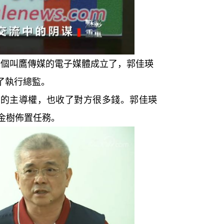
這個叫鷹傳媒的電子媒體成立了，郭佳瑛
了執行總監。
主導權，也收了對方很多錢。郭佳瑛
金樹佈置任務。