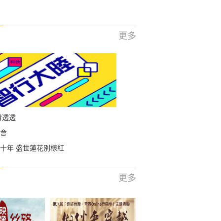
更多
看透透
會
十年 盛世蓮花別樣紅
更多