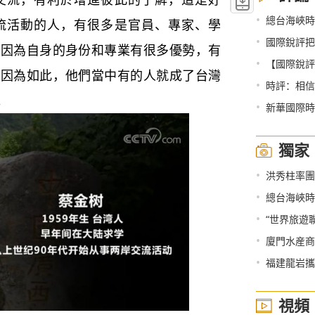
•
總台海峽時
流活動的人，有很多是官員、專家、學
•
國際銳評把
人因為自身的身份和專業有很多優勢，有
•
【國際銳評
正因為如此，他們當中有的人就成了台灣
•
時評：相信
。
•
新華國際時
獨家
•
洪秀柱率團
•
總台海峽時
•
“世界旅遊
•
廈門水産商
•
福建龍岩攜
視頻