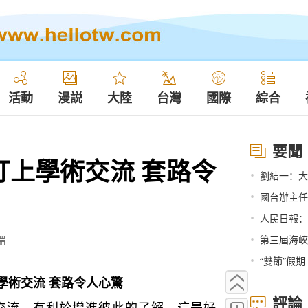
活動
漫説
大陸
台灣
國際
綜合
要聞
盯上學術交流 套路令
•
劉結一：大
•
國台辦主任劉結
•
人民日報：
•
第三屆海峽
端
•
“雙節”假期
學術交流 套路令人心驚
評論
流，有利於增進彼此的了解，這是好