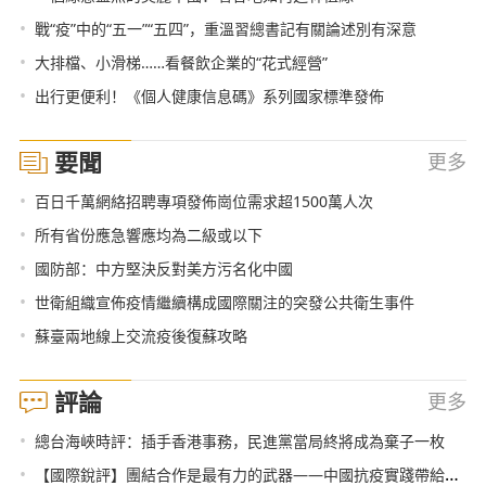
•
戰“疫”中的“五一”“五四”，重溫習總書記有關論述別有深意
•
大排檔、小滑梯……看餐飲企業的“花式經營”
•
出行更便利！《個人健康信息碼》系列國家標準發佈
要聞
更多
•
百日千萬網絡招聘專項發佈崗位需求超1500萬人次
•
所有省份應急響應均為二級或以下
•
國防部：中方堅決反對美方污名化中國
•
世衛組織宣佈疫情繼續構成國際關注的突發公共衛生事件
•
蘇臺兩地線上交流疫後復蘇攻略
評論
更多
•
總台海峽時評：插手香港事務，民進黨當局終將成為棄子一枚
•
【國際銳評】團結合作是最有力的武器——中國抗疫實踐帶給世界的思考之三