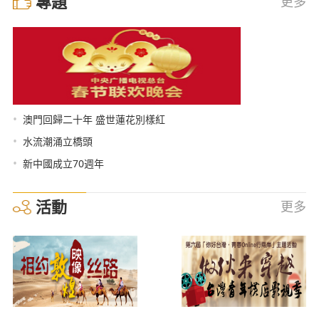
專題
更多
•
澳門回歸二十年 盛世蓮花別樣紅
•
水流潮涌立橋頭
•
新中國成立70週年
活動
更多