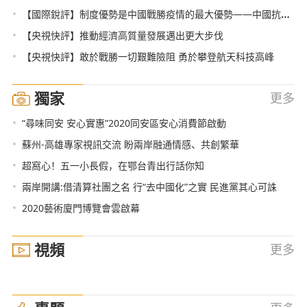
•
【國際銳評】制度優勢是中國戰勝疫情的最大優勢——中國抗疫實踐帶給世界的思考之二
•
【央視快評】推動經濟高質量發展邁出更大步伐
•
【央視快評】敢於戰勝一切艱難險阻 勇於攀登航天科技高峰
獨家
更多
•
“尋味同安 安心實惠”2020同安區安心消費節啟動
•
蘇州-高雄專家視訊交流 盼兩岸融通情感、共創繁華
•
超窩心！五一小長假，在鄂台青出行話你知
•
兩岸開講:借清算社團之名 行“去中國化”之實 民進黨其心可誅
•
2020藝術廈門博覽會雲啟幕
視頻
更多