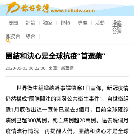
要聞
評論
獨家
視頻
專題
活動
漫説
大陸
台灣
服務台
綜合
團結和決心是全球抗疫“首選藥”
2020-05-03 06:22:00
來源：新華網
世界衛生組織總幹事譚德塞1日宣佈，新冠疫情
仍然構成“國際關注的突發公共衛生事件”。自世衛組
織1月底做出這一宣佈已過去3個月，目前全球確診
病例已超300萬例，死亡病例超20萬例。過去幾個月
疫情流行情況一再提醒人們，團結和決心才是全球