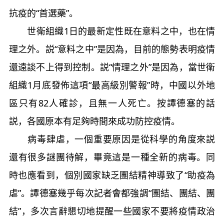
抗疫的“首選藥”。
世衛組織1日的最新定性既在意料之中，也在情
理之外。説“意料之中”是因為，目前的態勢表明疫情
還遠談不上得到控制。説“情理之外”是因為，當世衛
組織1月底發佈這項“最高級別警報”時，中國以外地
區只有82人確診，且無一人死亡。按譚德塞的話
説，各國原本有足夠時間來成功防控疫情。
病毒肆虐，一個重要原因是從科學的角度來説
還有很多謎團待解，畢竟這是一種全新的病毒。同
時也應看到，個別國家缺乏團結精神導致了“助疫為
虐”。譚德塞幾乎每次記者會都強調“團結、團結、團
結”，多次言辭懇切地提醒一些國家不要將疫情政治