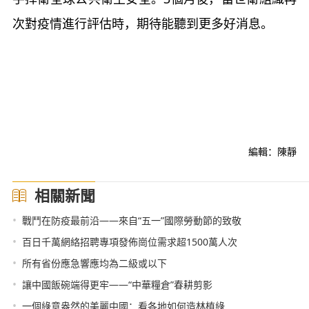
次對疫情進行評估時，期待能聽到更多好消息。
編輯：陳靜
相關新聞
•
戰鬥在防疫最前沿——來自“五一”國際勞動節的致敬
•
百日千萬網絡招聘專項發佈崗位需求超1500萬人次
•
所有省份應急響應均為二級或以下
•
讓中國飯碗端得更牢——“中華糧倉”春耕剪影
•
一個綠意盎然的美麗中國：看各地如何造林植綠