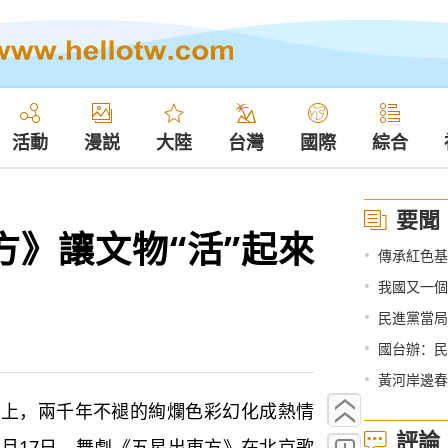
活動
漫説
大陸
台灣
國際
綜合
要聞
方》讓文物“活”起來
•
傳承紅色基
•
我國又一個
•
民進黨當局
•
國台辦：民
•
黃河岸邊春
，兩千年不褪的絢爛色彩幻化成熱情
評論
3月17日，舞劇《五星出東方》在北京歌