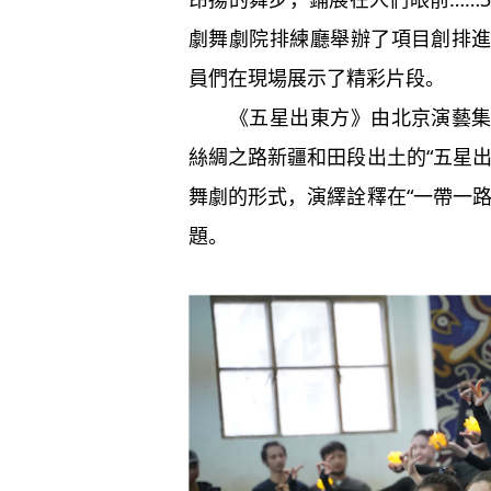
劇舞劇院排練廳舉辦了項目創排
員們在現場展示了精彩片段。
《五星出東方》由北京演藝集團
絲綢之路新疆和田段出土的“五星
舞劇的形式，演繹詮釋在“一帶一
題。