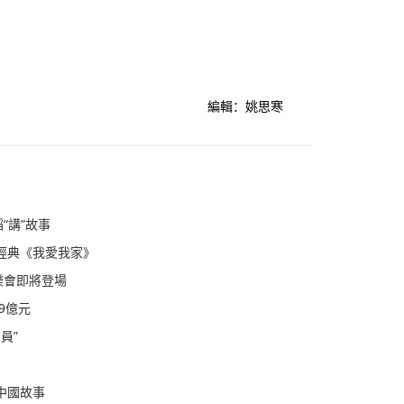
編輯：姚思寒
“講”故事
經典《我愛我家》
樂會即將登場
9億元
員”
中國故事