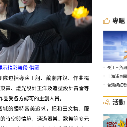
專題
•
精彩舞段 供圖
長江三角洲
•
上海浦東開
隊包括導演王舸、編劇許銳、作曲楊
•
台灣網紅看
陽東霖、燈光設計王洋及造型設計賈雷等
作品受各方認可的主創人員。
活動
域的獨特審美追求，把和田文物、服
同的時空與情境，通過器樂、歌舞等多元