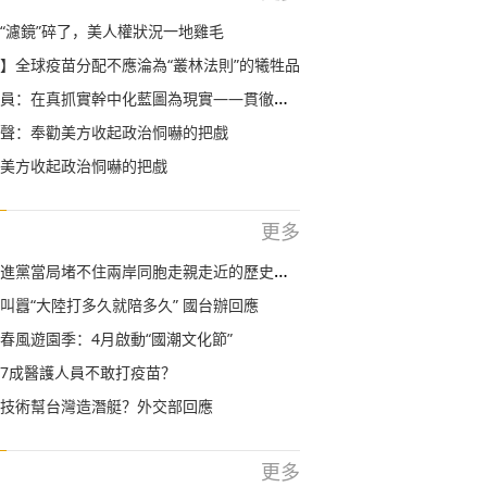
“濾鏡”碎了，美人權狀況一地雞毛
】全球疫苗分配不應淪為“叢林法則”的犧牲品
：在真抓實幹中化藍圖為現實——貫徹落實全國兩會精神
聲：奉勸美方收起政治恫嚇的把戲
美方收起政治恫嚇的把戲
更多
進黨當局堵不住兩岸同胞走親走近的歷史趨勢
叫囂“大陸打多久就陪多久” 國台辦回應
春風遊園季：4月啟動“國潮文化節”
7成醫護人員不敢打疫苗？
技術幫台灣造潛艇？外交部回應
更多