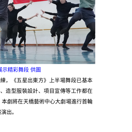
精彩舞段 供圖
，《五星出東方》上半場舞段已基本
計、造型服裝設計、項目宣傳等工作都在
，本劇將在天橋藝術中心大劇場進行首輪
演演出。