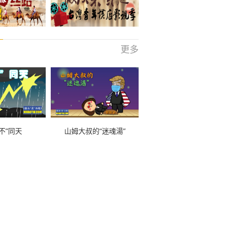
更多
不”同天
山姆大叔的“迷魂湯”