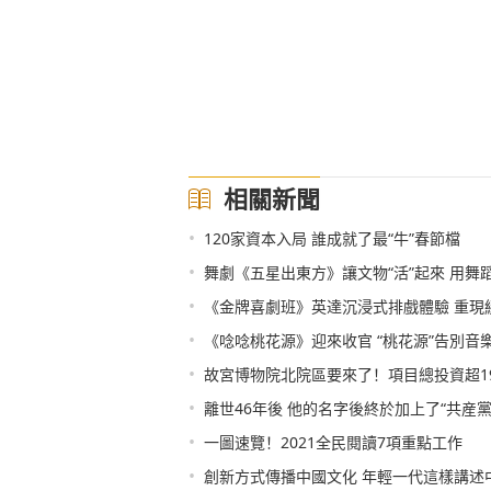
相關新聞
•
120家資本入局 誰成就了最“牛”春節檔
•
舞劇《五星出東方》讓文物“活”起來 用舞蹈
•
《金牌喜劇班》英達沉浸式排戲體驗 重現
•
《唸唸桃花源》迎來收官 “桃花源”告別音
•
故宮博物院北院區要來了！項目總投資超1
•
離世46年後 他的名字後終於加上了“共産黨
•
一圖速覽！2021全民閱讀7項重點工作
•
創新方式傳播中國文化 年輕一代這樣講述