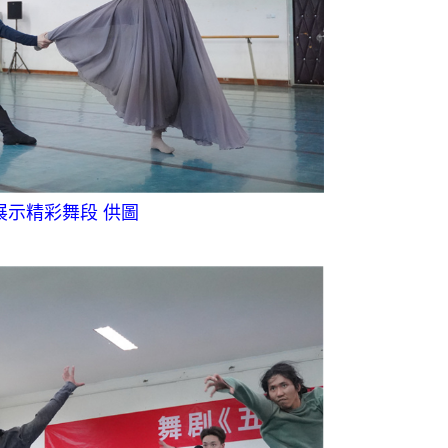
示精彩舞段 供圖