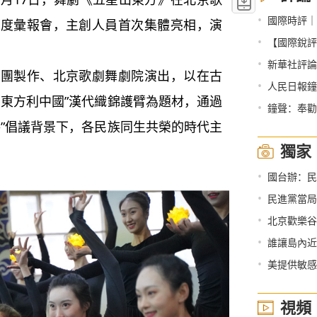
•
國際時評｜
進度彙報會，主創人員首次集體亮相，演
•
【國際銳評
•
新華社評論員
製作、北京歌劇舞劇院演出，以在古
•
人民日報鐘
出東方利中國”漢代織錦護臂為題材，通過
•
鐘聲：奉勸
路”倡議背景下，各民族同生共榮的時代主
獨家
•
國台辦：民
•
民進黨當局
•
北京歡樂谷
•
誰讓島內近
•
美提供敏感
視頻