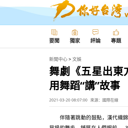
要聞
獨家
評論
專題
新聞中心
>
文娛
舞劇《五星出東
用舞蹈“講”故事
2021-03-20 08:07:00
來源：國際在線
伴隨著跳動的鼓點，漢代織錦上
昂揚的舞步，鋪展在人們眼前……