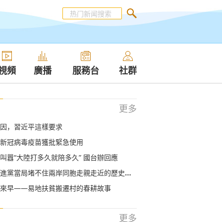
視頻
廣播
服務台
社群
更多
因，習近平這樣要求
新冠病毒疫苗獲批緊急使用
叫囂“大陸打多久就陪多久” 國台辦回應
進黨當局堵不住兩岸同胞走親走近的歷史趨勢
來早——易地扶貧搬遷村的春耕故事
更多