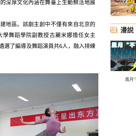
載的深厚文化內涵在舞臺上生動鮮活地展
地區。該劇主創中不僅有來自北京的
漫説
大學舞蹈學院副教授古麗米娜擔任女主
遴選了編導及舞蹈演員共6人，融入排練
風月“