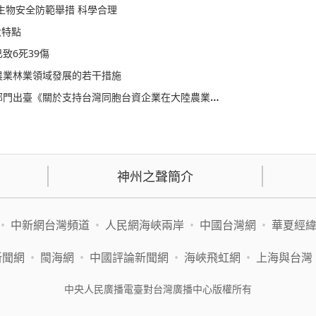
生物安全防範舉措 科學合理
大特點
致6死39傷
農業林業領域發展的若干措施
於支持台灣同胞台資企業在大陸農業林業領域發展的若干措施》
神州之聲簡介
•
中新網台灣頻道
•
人民網海峽兩岸
•
中國台灣網
•
華夏經
新聞網
•
閩海網
•
中國評論新聞網
•
海峽飛虹網
•
上海與台灣
中央人民廣播電臺對台灣廣播中心版權所有