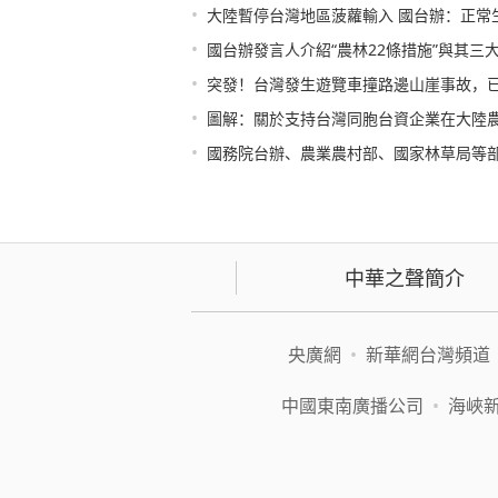
•
大陸暫停台灣地區菠蘿輸入 國台辦：正常
•
國台辦發言人介紹“農林22條措施”與其三
•
突發！台灣發生遊覽車撞路邊山崖事故，已
•
圖解：關於支持台灣同胞台資企業在大陸
•
國務院台辦、農業農村部、國家林草局等部門出臺《關
中華之聲簡介
央廣網
•
新華網台灣頻道
中國東南廣播公司
•
海峽