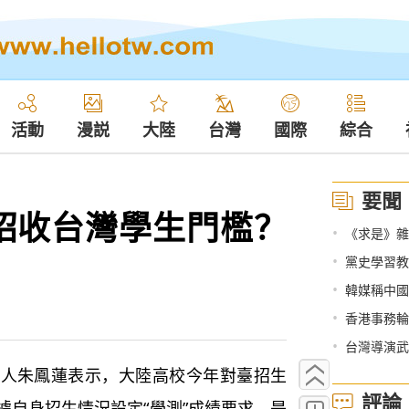
活動
漫説
大陸
台灣
國際
綜合
要聞
招收台灣學生門檻？
•
《求是》雜
•
黨史學習教
•
韓媒稱中國
•
香港事務輪
•
台灣導演武
言人朱鳳蓮表示，大陸高校今年對臺招生
評論
據自身招生情況設定“學測”成績要求，是