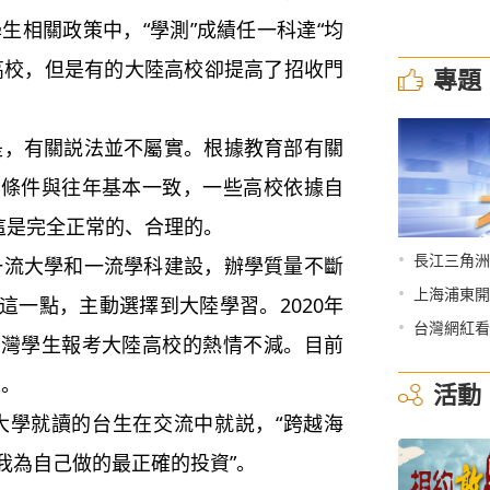
學生相關政策中，“學測”成績任一科達“均
高校，但是有的大陸高校卻提高了招收門
專題
有關説法並不屬實。根據教育部有關
生條件與往年基本一致，一些高校依據自
這是完全正常的、合理的。
•
長江三角洲
大學和一流學科建設，辦學質量不斷
•
上海浦東開
這一點，主動選擇到大陸學習。2020年
•
台灣網紅看
台灣學生報考大陸高校的熱情不減。目前
人。
活動
就讀的台生在交流中就説，“跨越海
我為自己做的最正確的投資”。