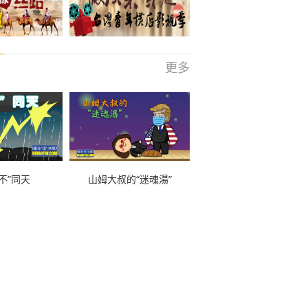
更多
不”同天
山姆大叔的“迷魂湯”