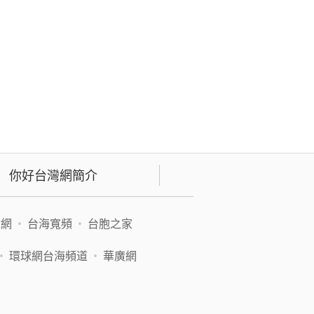
你好台灣網簡介
緯網
•
台海寬頻
•
台胞之家
•
環球網台海頻道
•
華廣網