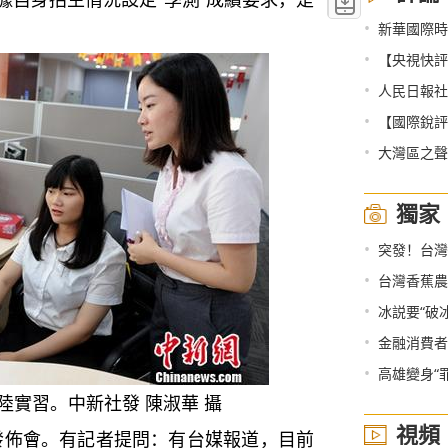
•
新華國際時
•
【央視快評】團
•
人民日報社
•
【國際銳評
•
大灣區之聲熱評
獨家
•
突發！台灣
•
台灣香蕉農
•
冰説要“破
•
金融消費者
•
高雄變身“
陸實習。中新社發 陳淑華 攝
視頻
佈會。有記者提問：有台媒報道，目前