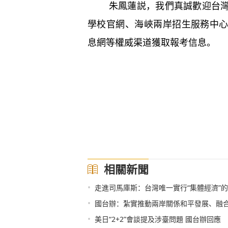
朱鳳蓮説，我們真誠歡迎台灣學
學校官網、海峽兩岸招生服務中
息網等權威渠道獲取報考信息。
相關新聞
•
走進司馬庫斯：台灣唯一實行“集體經濟”
•
國台辦：紮實推動兩岸關係和平發展、融
•
美日“2+2”會談提及涉臺問題 國台辦回應