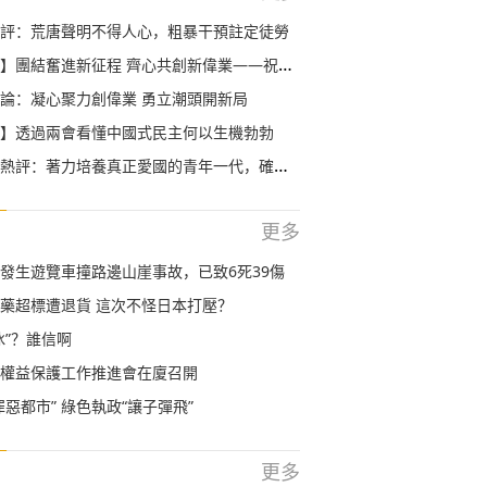
評：荒唐聲明不得人心，粗暴干預註定徒勞
結奮進新征程 齊心共創新偉業——祝賀全國兩會勝利閉幕
論：凝心聚力創偉業 勇立潮頭開新局
】透過兩會看懂中國式民主何以生機勃勃
：著力培養真正愛國的青年一代，確保“一國兩制”行穩致遠
更多
發生遊覽車撞路邊山崖事故，已致6死39傷
藥超標遭退貨 這次不怪日本打壓？
冰”？誰信啊
權益保護工作推進會在廈召開
罪惡都市” 綠色執政“讓子彈飛”
更多