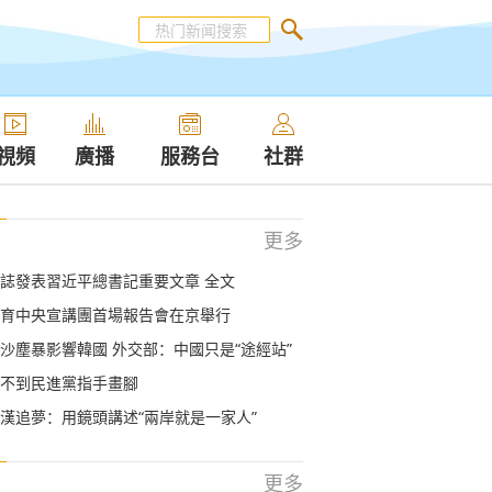
視頻
廣播
服務台
社群
更多
誌發表習近平總書記重要文章 全文
育中央宣講團首場報告會在京舉行
沙塵暴影響韓國 外交部：中國只是“途經站”
不到民進黨指手畫腳
漢追夢：用鏡頭講述“兩岸就是一家人”
更多