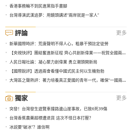
•
香港事務輪不到民進黨指手畫腳
•
台灣導演武漢追夢：用鏡頭講述“兩岸就是一家人”
評論
更多
•
新華國際時評：荒唐聲明不得人心，粗暴干預註定徒勞
•
【央視快評】團結奮進新征程 齊心共創新偉業——祝賀全國兩會勝利閉幕
•
人民日報社論：凝心聚力創偉業 勇立潮頭開新局
•
【國際銳評】透過兩會看懂中國式民主何以生機勃勃
•
大灣區之聲熱評：著力培養真正愛國的青年一代，確保“一國兩制”行穩致遠
獨家
更多
•
突發！台灣發生遊覽車撞路邊山崖事故，已致6死39傷
•
台灣香蕉農藥超標遭退貨 這次不怪日本打壓？
•
冰説要“破冰”？誰信啊