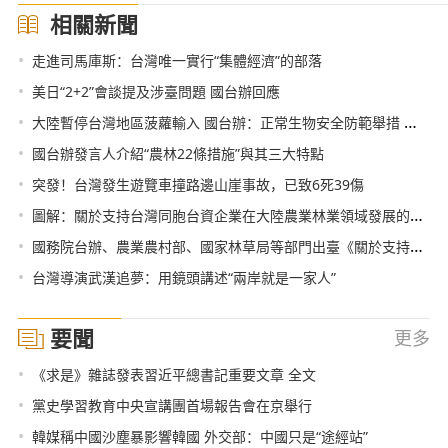
相關新聞
•
走進司馬庫斯：台灣唯一實行“集體經濟”的部落
•
美日“2+2”會談提及涉臺問題 國台辦回應
•
大陸暫停台灣地區菠蘿輸入 國台辦：正常生物安全防範舉措 科學合理
•
國台辦發言人介紹“農林22條措施”與其三大特點
•
突發！台灣發生遊覽車撞路邊山崖事故，已致6死39傷
•
圖解：關於支持台灣同胞台資企業在大陸農業林業領域發展的若干措施
•
國務院台辦、農業農村部、國家林草局等部門出臺《關於支持台灣同胞台資企業在大陸農業林業領域發展的若干措施》
•
台灣導演武漢追夢：用鏡頭講述“兩岸就是一家人”
要聞
更多
•
《求是》雜誌發表習近平總書記重要文章 全文
•
黨史學習教育中央宣講團首場報告會在京舉行
•
韓媒稱中國沙塵暴影響韓國 外交部：中國只是“途經站”