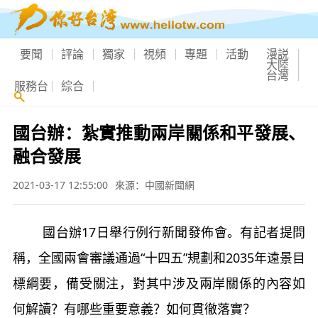
要聞
評論
獨家
視頻
專題
活動
漫説
大陸
台灣
服務台
綜合
國台辦：紮實推動兩岸關係和平發展、
融合發展
2021-03-17 12:55:00
來源：中國新聞網
國台辦17日舉行例行新聞發佈會。有記者提問
稱，全國兩會審議通過“十四五”規劃和2035年遠景目
標綱要，備受關注，對其中涉及兩岸關係的內容如
何解讀？有哪些重要意義？如何貫徹落實？