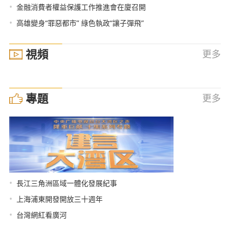
•
金融消費者權益保護工作推進會在廈召開
•
高雄變身“罪惡都市” 綠色執政“讓子彈飛”
視頻
更多
專題
更多
•
長江三角洲區域一體化發展紀事
•
上海浦東開發開放三十週年
•
台灣網紅看廣河