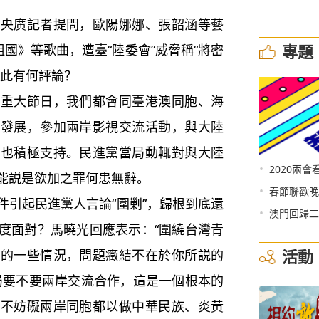
廣記者提問，歐陽娜娜、張韶涵等藝
專題
祖國》等歌曲，遭臺“陸委會”威脅稱“將密
對此有何評論？
大節日，我們都會同臺港澳同胞、海
陸發展，參加兩岸影視交流活動，與大陸
們也積極支持。民進黨當局動輒對與大陸
•
2020兩會
能説是欲加之罪何患無辭。
•
春節聯歡晚
引起民進黨人言論“圍剿”，歸根到底還
•
澳門回歸二
度面對？馬曉光回應表示：“圍繞台灣青
活動
現的一些情況，問題癥結不在於你所説的
當局要不要兩岸交流合作，這是一個根本的
是不妨礙兩岸同胞都以做中華民族、炎黃