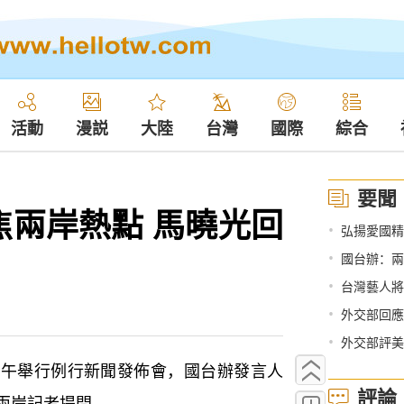
活動
漫説
大陸
台灣
國際
綜合
要聞
焦兩岸熱點 馬曉光回
•
弘揚愛國精神
•
國台辦：兩
•
台灣藝人將
•
外交部回應
•
外交部評美
舉行例行新聞發佈會，國台辦發言人
評論
兩岸記者提問。