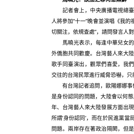
記者會上，中央廣播電視總臺央
人將參加“十一”晚會並演唱《我的
切關注，依規查處”，請問發言人
馬曉光表示，每逢中華兒女的重
外僑胞共同歡慶。台灣藝人來大
歌手同臺演出，觀眾們喜愛，我
交往的台灣民眾進行威脅恐嚇，只
有台灣記者追問，歐陽娜娜事件
是身份認同的問題，大陸會以何態
年、台灣藝人來大陸發展方面出
所謂‘身份認同’，而在於民進黨
問題。兩岸存在著政治隔閡，但