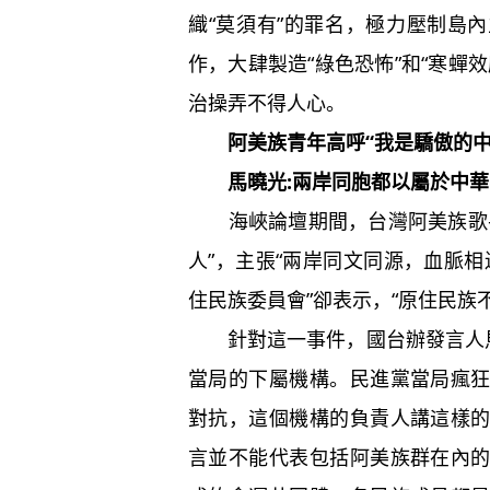
織“莫須有”的罪名，極力壓制島
作，大肆製造“綠色恐怖”和“寒蟬
治操弄不得人心。
阿美族青年高呼“我是驕傲的中
馬曉光:兩岸同胞都以屬於中
海峽論壇期間，台灣阿美族歌手
人”，主張“兩岸同文同源，血脈相
住民族委員會”卻表示，“原住民族
針對這一事件，國台辦發言人馬
當局的下屬機構。民進黨當局瘋
對抗，這個機構的負責人講這樣
言並不能代表包括阿美族群在內