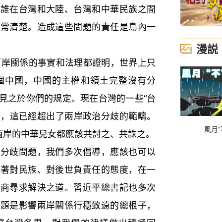
是誰在台灣和大陸、台灣和中華民族之間
非常清楚。造成這些問題的責任是島內一
漫説
兩岸關係的事實和法理都證明，世界上只
個中國，中國的主權和領土完整沒有分
見之於你們的規定。現在台灣的一些“台
事情，這已經超出了兩岸政治分歧的範疇。
風月“
峽兩岸的中華兒女都應該共討之、共誅之。
歧問題，我們多次倡導，應該也可以
本著對民族、對後世負責任的態度，在一
協商尋求解決之道。習近平總書記也多次
問題是影響兩岸關係行穩致遠的總根子，