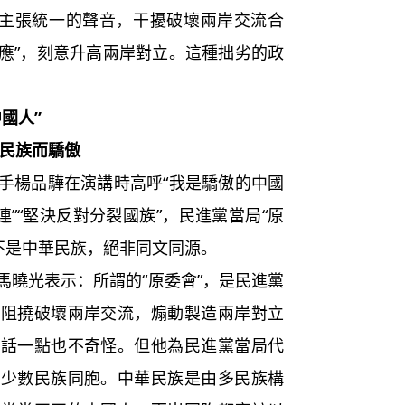
內主張統一的聲音，干擾破壞兩岸交流合
效應”，刻意升高兩岸對立。這種拙劣的政
國人”
華民族而驕傲
楊品驊在演講時高呼“我是驕傲的中國
連”“堅決反對分裂國族”，民進黨當局“原
不是中華民族，絕非同文同源。
曉光表示：所謂的“原委會”，是民進黨
狂阻撓破壞兩岸交流，煽動製造兩岸對立
的話一點也不奇怪。但他為民進黨當局代
的少數民族同胞。中華民族是由多民族構