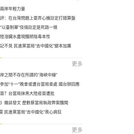
兩岸年輕力量
評：在台灣問題上耍弄心機註定打錯算盤
“以臺制華”伎倆註定是死路一條
陸潑臟水盡現醜陋陰毒本性
記不見 民進黨當局“去中國化”變本加厲
更多
岸之間不存在所謂的“海峽中線”
參加“十一”晚會或遭台當局查處 國台辦回應
苗？台當局抹黑大陸疫苗遭批
》雜誌發文 歷數蔡當局執政弊案醜聞
成雷 民進黨當局“去中國化”喪心病狂
更多