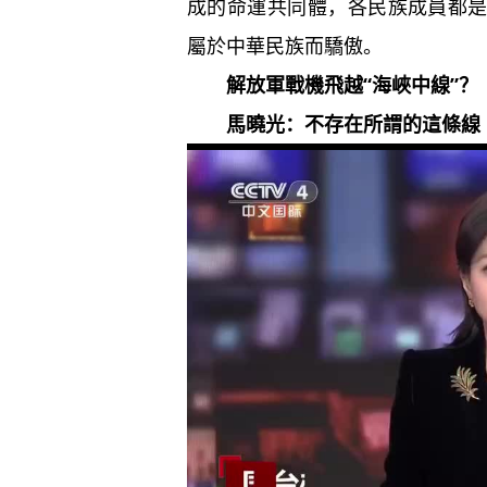
成的命運共同體，各民族成員都
屬於中華民族而驕傲。
解放軍戰機飛越“海峽中線”？
馬曉光：不存在所謂的這條線