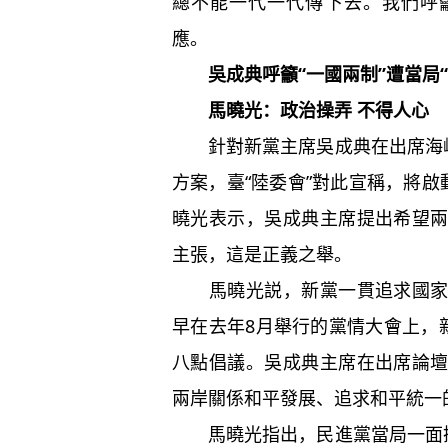
總不能一代一代傳下去。我們呼
應。
吳成典呼籲“一國兩制”遭當局“
馬曉光：政治操弄 不得人心
針對新黨主席吳成典在出席海峽
方案，臺“陸委會”對此宣稱，將啟
曉光表示，吳成典主席提出希望
主張，這是正義之舉。
馬曉光説，新黨一貫追求國家統
早在去年8月舉行的黨情大會上，
八點倡議。吳成典主席在出席論
兩岸關係和平發展、追求和平統一
馬曉光指出，民進黨當局一面操