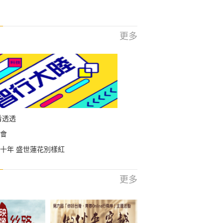
更多
看透透
會
十年 盛世蓮花別樣紅
更多