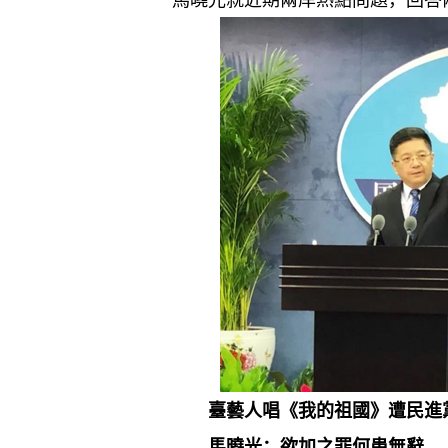
臺藝人唱《我的祖國》遭民進
馬曉光：欲加之罪何患無辭