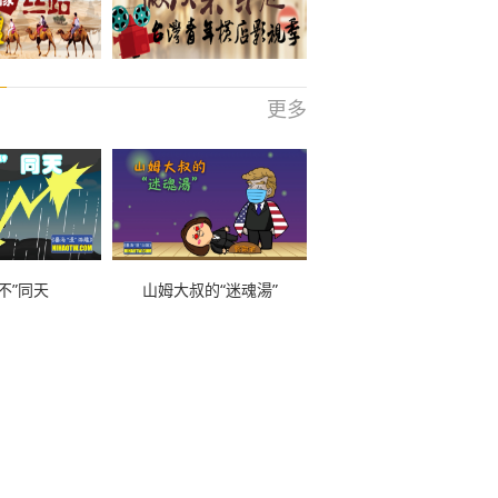
更多
不”同天
山姆大叔的“迷魂湯”