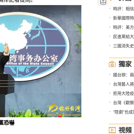
•
時評：相信
•
新華國際時
•
時評：美方
•
民進黨給大
•
三國消失史
獨家
•
國台辦：兩
•
台灣藝人將
•
拒用大陸疫
•
台灣《觀察
•
“陸劇”也
黨恐嚇
視頻