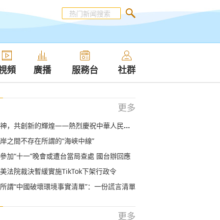
視頻
廣播
服務台
社群
更多
，共創新的輝煌——熱烈慶祝中華人民共和國成立71週年
岸之間不存在所謂的“海峽中線”
參加“十一”晚會或遭台當局查處 國台辦回應
美法院裁決暫緩實施TikTok下架行政令
所謂“中國破壞環境事實清單”：一份謊言清單
更多