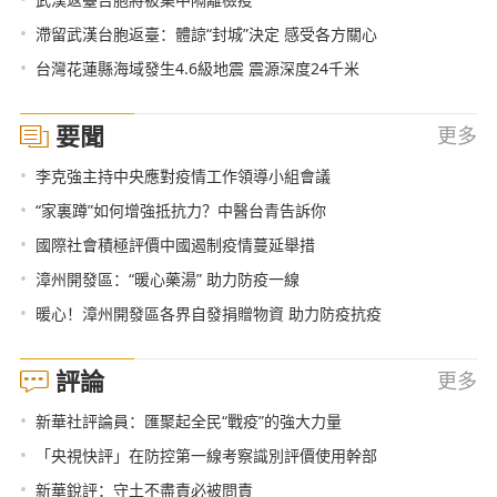
•
滯留武漢台胞返臺：體諒“封城”決定 感受各方關心
•
台灣花蓮縣海域發生4.6級地震 震源深度24千米
要聞
更多
•
李克強主持中央應對疫情工作領導小組會議
•
“家裏蹲”如何增強抵抗力？中醫台青告訴你
•
國際社會積極評價中國遏制疫情蔓延舉措
•
漳州開發區：“暖心藥湯” 助力防疫一線
•
暖心！漳州開發區各界自發捐贈物資 助力防疫抗疫
評論
更多
•
新華社評論員：匯聚起全民“戰疫”的強大力量
•
「央視快評」在防控第一線考察識別評價使用幹部
•
新華銳評：守土不盡責必被問責