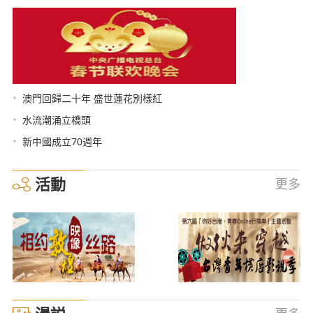
•
澳門回歸二十年 盛世蓮花別樣紅
•
水流潮涌立橋頭
•
新中國成立70週年
活動
更多