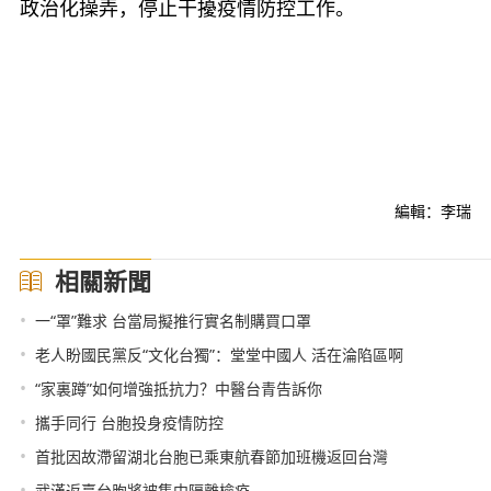
政治化操弄，停止干擾疫情防控工作。
編輯：李瑞
相關新聞
•
一“罩”難求 台當局擬推行實名制購買口罩
•
老人盼國民黨反“文化台獨”：堂堂中國人 活在淪陷區啊
•
“家裏蹲”如何增強抵抗力？中醫台青告訴你
•
攜手同行 台胞投身疫情防控
•
首批因故滯留湖北台胞已乘東航春節加班機返回台灣
•
武漢返臺台胞將被集中隔離檢疫