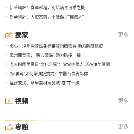
•
新華網評：春運返程，別給病毒可乘之機
•
新華網評：大疫當前，不能傷了“擺渡人”
獨家
更多
•
暖心！漳州開發區各界自發捐贈物資 助力防疫抗疫
•
漳州開發區：“暖心藥湯” 助力防疫一線
•
老人盼國民黨反“文化台獨”：堂堂中國人 活在淪陷區啊
•
“家裏蹲”如何增強抵抗力？中醫台青告訴你
•
福建安溪：基層農村黨員戰“疫”在一線
視頻
更多
專題
更多