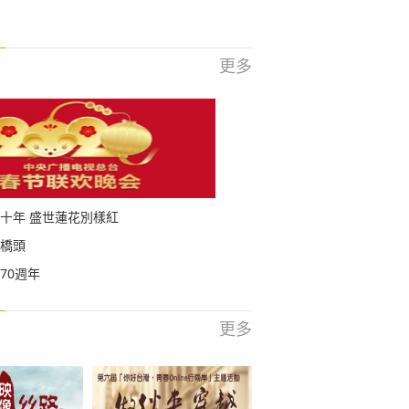
更多
十年 盛世蓮花別樣紅
橋頭
70週年
更多