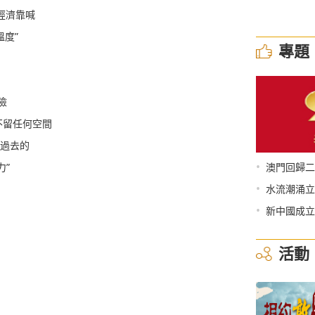
經濟靠喊
溫度”
專題
險
不留任何空間
不過去的
•
力”
澳門回歸二
•
水流潮涌立
•
新中國成立
活動