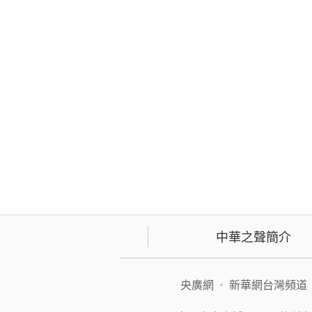
中華之聲簡介
央廣網
•
新華網台灣頻道