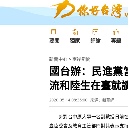
要聞
獨家
評論
專題
新聞中心
>
兩岸新聞
國台辦：民進黨
流和陸生在臺就
2020-05-14 08:36:00
來源：新華網
針對台中原大學一名副教授日前在
臺陸委會及教育主管部門對其表示支持