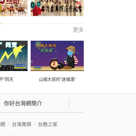
更多
不”同天
山姆大叔的“迷魂湯”
你好台灣網簡介
緯網
•
台海寬頻
•
台胞之家