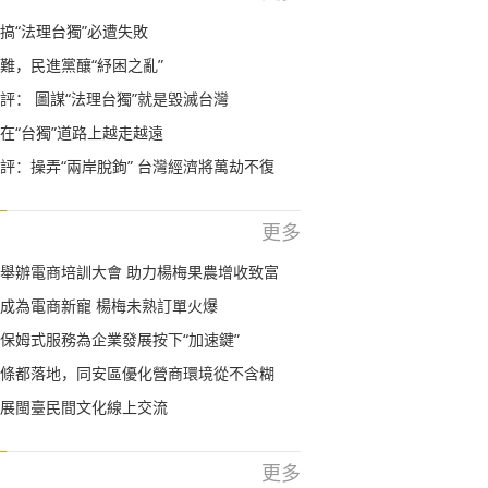
搞“法理台獨”必遭失敗
難，民進黨釀“紓困之亂”
評： 圖謀“法理台獨”就是毀滅台灣
在“台獨”道路上越走越遠
評：操弄“兩岸脫鉤” 台灣經濟將萬劫不復
更多
舉辦電商培訓大會 助力楊梅果農增收致富
成為電商新寵 楊梅未熟訂單火爆
保姆式服務為企業發展按下“加速鍵”
條都落地，同安區優化營商環境從不含糊
展閩臺民間文化線上交流
更多