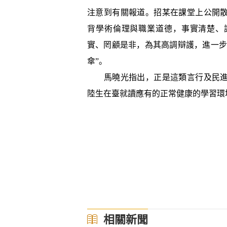
注意到有關報道。招某在課堂上公開
背學術倫理與職業道德，事實清楚、
實、罔顧是非，為其高調辯護，進一步
傘”。
馬曉光指出，正是這類言行及民進
陸生在臺就讀應有的正常健康的學習環
相關新聞