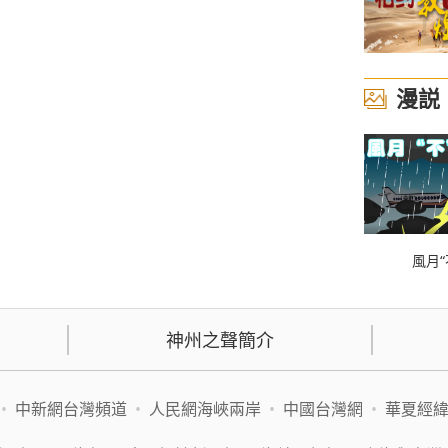
漫説
風月“
神州之聲簡介
•
中新網台灣頻道
•
人民網海峽兩岸
•
中國台灣網
•
華夏經