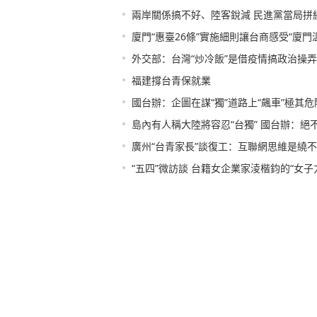
•
兩岸關係搞不好、陸客銳減 民進黨當局拼
•
廈門“惠臺26條”實施細則讓台商感受“廈門
•
外交部：台灣“炒冷飯”是借疫情搞政治操弄
•
福建撐台青保就業
•
國台辦：企圖在謀“獨”道路上“飆車”極其危
•
島內有人稱大陸將容忍“台獨” 國台辦：絕
•
廣州“台青家長”談復工：互聯網思維是繞
•
“五四”微訪談 台籍女企業家淩楷鈞的“女子