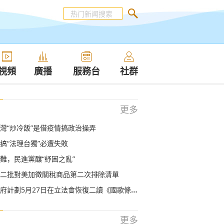
視頻
廣播
服務台
社群
更多
灣“炒冷飯”是借疫情搞政治操弄
搞“法理台獨”必遭失敗
難，民進黨釀“紓困之亂”
二批對美加徵關稅商品第二次排除清單
計劃5月27日在立法會恢復二讀《國歌條例草案》
更多