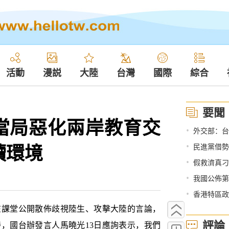
活動
漫説
大陸
台灣
國際
綜合
要聞
當局惡化兩岸教育交
•
外交部：台
讀環境
•
民進黨借勢
•
假救濟真刁
•
我國公佈第
•
香港特區政府
課堂公開散佈歧視陸生、攻擊大陸的言論，
評論
，國台辦發言人馬曉光13日應詢表示，我們