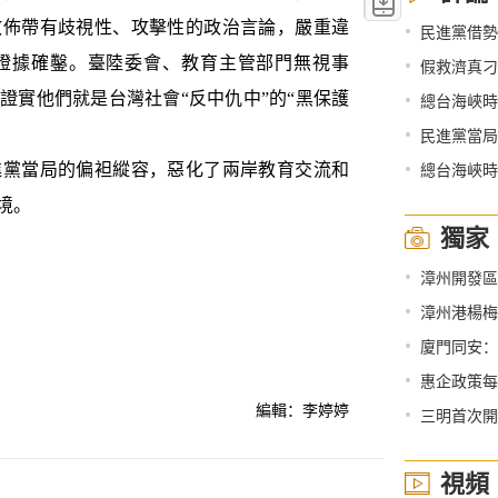
散佈帶有歧視性、攻擊性的政治言論，嚴重違
•
民進黨借勢
證據確鑿。臺陸委會、教育主管部門無視事
•
假救濟真刁
•
證實他們就是台灣社會“反中仇中”的“黑保護
總台海峽時
•
民進黨當局
•
總台海峽時
黨當局的偏袒縱容，惡化了兩岸教育交流和
境。
獨家
•
漳州開發區
•
漳州港楊梅
•
廈門同安：
•
惠企政策每
編輯：李婷婷
•
三明首次開
視頻