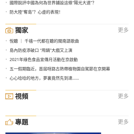
•
國際銳評中國為何為世界鋪設這條“陽光大道”？
•
防大陸“奪島”？心虛的表現！
獨家
更多
•
悅聽 ｜ 千禧一代都在聽的閩南語歌曲
•
島內防疫添破口 “甩鍋”大戲又上演
•
2021年綠色食品宣傳月活動在京啟動
•
五一假期臨近，首屆呀路古熱帶植物園自駕節在京開幕
•
心心唸唸的地方，夢裏竟然先到達……
視頻
更多
專題
更多