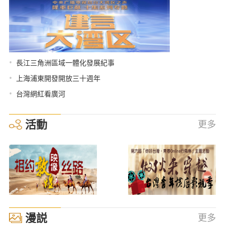
•
長江三角洲區域一體化發展紀事
•
上海浦東開發開放三十週年
•
台灣網紅看廣河
活動
更多
漫説
更多