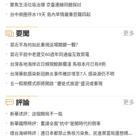
•
聚焦生活垃圾治理 京臺連線同題探討
•
台中商圈停水19天 島內旱情嚴重怨聲四起
要聞
更多
•
習近平為何如此重視這場關鍵一戰？
•
習近平就中老建交60週年同通倫互致賀電
•
台灣各地海岸近日頻現鯨豚擱淺 馬祖本月已有8例
•
台灣華航感染新冠肺炎事件確診增至7人 感染源仍不明
•
五一假期模式即將開啟 "遷徙式旅遊"盛況或重現
評論
更多
•
新華述評：這個開局不一般
•
新華國際時評：蓄謀全面“抗中”是開時代的倒車
•
總台海峽時評｜連日本都禁止售核污染魚，民進黨當局還想搏命獻媚？