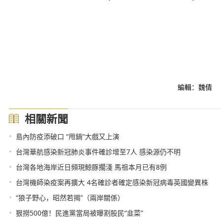
編輯：魏倩
相關新聞
•
島內防疫添破口 “甩鍋”大戲又上演
•
台灣華航感染新冠肺炎事件確診增至7人 感染源仍不明
•
台灣各地海岸近日頻現鯨豚擱淺 馬祖本月已有8例
•
台灣機師染疫案再擴大 4名確診者確定感染新冠病毒英國變異株
•
“狼子野心，昭然若揭”（兩岸關係）
•
狠撈500億！民進黨當局被曝割股民“韭菜”