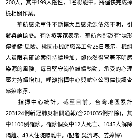
200人，其中199人陰性，1名檢驗中，將儘快完成採
檢相關作業。
華航感染事件不斷擴大且感染源依然不明，引
發輿論擔憂。有防疫專家表示，華航內部恐有“隱形
傳播鏈”風險。桃園市機師職業工會25日表示，機組
人員眼看確診案例持續增加，卻依然得冒著不明感
染源的風險，每日堅守崗位繼續執勤，承受的心理
壓力持續增加，呼籲指揮中心與航空公司儘快調查
感染來源。
指揮中心統計，截至目前，台灣地區累計
203124例新冠肺炎相關通報(含201035例排除)，其
中1100例確診。確診個案中12人死亡、1045人解除
隔離、43人住院隔離中。(記者 吳濟海、姜婷婷)