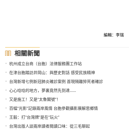
編輯：李瑞
相關新聞
•
杭州成立台商（台胞）法律服務團工作站
•
在津台胞踏訪井岡山：與歷史對話 感受民族精神
•
台灣新增七例新冠肺炎確診案例 首現隔離猝死者確診
•
心心唸唸的地方，夢裏竟然先到達……
•
又是施工！又是“太魯閣號”！
•
百幅“光影”記錄兩岸風情 台胞參觀攝影展解思鄉情
•
王毅：打“台灣牌”是在“玩火”
•
台灣出版人談兩岸讀者閱讀口味：從三毛聊起