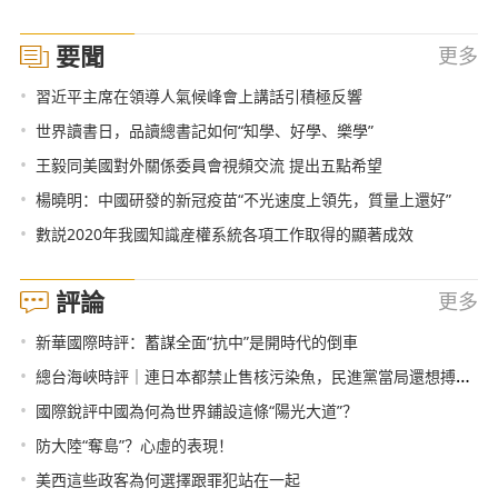
要聞
更多
•
習近平主席在領導人氣候峰會上講話引積極反響
•
世界讀書日，品讀總書記如何“知學、好學、樂學”
•
王毅同美國對外關係委員會視頻交流 提出五點希望
•
楊曉明：中國研發的新冠疫苗“不光速度上領先，質量上還好”
•
數説2020年我國知識産權系統各項工作取得的顯著成效
評論
更多
•
新華國際時評：蓄謀全面“抗中”是開時代的倒車
•
總台海峽時評｜連日本都禁止售核污染魚，民進黨當局還想搏命獻媚？
•
國際銳評中國為何為世界鋪設這條“陽光大道”？
•
防大陸“奪島”？心虛的表現！
•
美西這些政客為何選擇跟罪犯站在一起