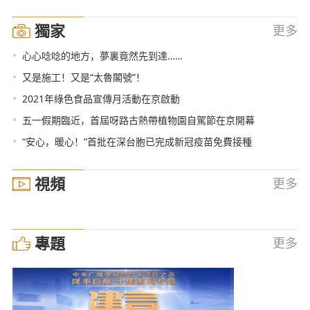
獨家
更多
•
心心唸唸的地方，夢裏竟然先到達……
•
又是施工！又是“太魯閣號”！
•
2021年綠色食品宣傳月活動在京啟動
•
五一假期臨近，首屆呀路古熱帶植物園自駕節在京開幕
•
“安心，暖心！”首批在深台胞已完成新冠疫苗免費接種
視頻
更多
專題
更多