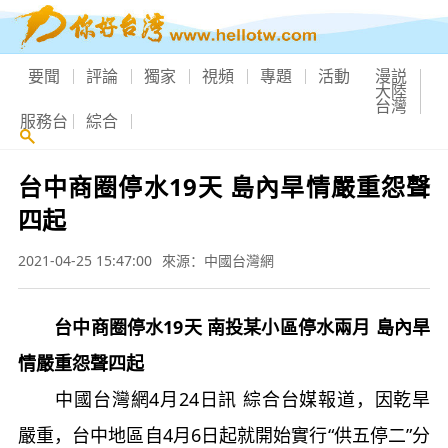
要聞
評論
獨家
視頻
專題
活動
漫説
大陸
台灣
服務台
綜合
台中商圈停水19天 島內旱情嚴重怨聲
四起
2021-04-25 15:47:00
來源：中國台灣網
台中商圈停水19天 南投某小區停水兩月 島內旱
情嚴重怨聲四起
中國台灣網4月24日訊 綜合台媒報道，因乾旱
嚴重，台中地區自4月6日起就開始實行“供五停二”分