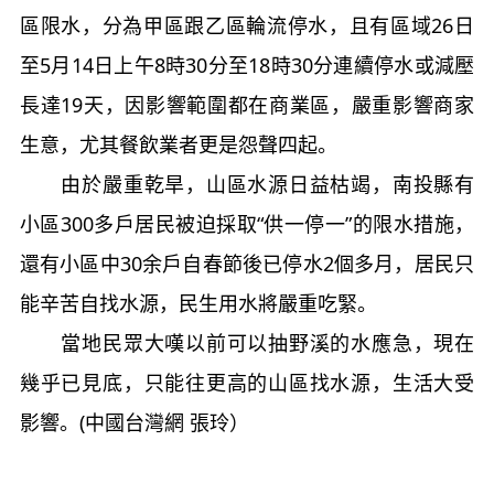
區限水，分為甲區跟乙區輪流停水，且有區域26日
至5月14日上午8時30分至18時30分連續停水或減壓
長達19天，因影響範圍都在商業區，嚴重影響商家
生意，尤其餐飲業者更是怨聲四起。
由於嚴重乾旱，山區水源日益枯竭，南投縣有
小區300多戶居民被迫採取“供一停一”的限水措施，
還有小區中30余戶自春節後已停水2個多月，居民只
能辛苦自找水源，民生用水將嚴重吃緊。
當地民眾大嘆以前可以抽野溪的水應急，現在
幾乎已見底，只能往更高的山區找水源，生活大受
影響。(中國台灣網 張玲）