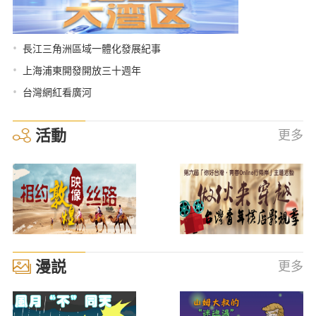
•
長江三角洲區域一體化發展紀事
•
上海浦東開發開放三十週年
•
台灣網紅看廣河
活動
更多
漫説
更多