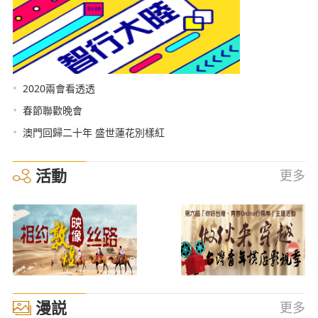
•
2020兩會看透透
•
春節聯歡晚會
•
澳門回歸二十年 盛世蓮花別樣紅
活動
更多
漫説
更多