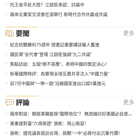
•
托王金平赴大陸？江啟臣承認：討論中
•
兩岸企業家交流會在滬舉行 新時代合作共贏成共識
要聞
更多
•
紀念抗戰勝利75週年 總書記重要講話催人奮進
•
國民黨“全代會”登場 江啟臣強調“九二共識”
•
焦點訪談：五個“絕不答應”，表明中國的堅定決心！
•
新華國際時評：為實現全球互惠共享注入“中國力量”
•
前7月中國與“一帶一路”沿線國家進出口超5萬億元
評論
更多
•
兩岸對談：開放美豬能換“國際地位”？ 無底線討好美國必自食惡果
•
美重提對臺“六項保證” 張彬：用心險惡！
•
張彬：捷克議長竄訪台灣，挑戰“一中”必將付出沉重代價！