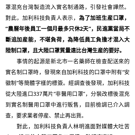
罩混充台灣製造流入實名制通路，引發社會譁然。
對此，加利科技負責人表示，
為了加班生産口罩，
“農曆年後員工一個月最多只休2天”，民進黨當局不
斷追加産能，不堪負荷，為降低員工負擔才混入大
陸制口罩，且大陸口罩質量遠比台灣生産的要好。
事情的起源是新北市一名藥師在檢查配送來的
實名制口罩時，發現來自加利科技的口罩中附有“安
徽制”等簡體字樣的標簽。經調查後發現，加利科技
從大陸進口337萬片“非醫用口罩”，分裝改標後混充
到實名制醫用口罩中進行販售，目前檢調已介入調
查，要求業者停産、禁止再出貨。
對此，加利科技負責人林明進面對媒體大吐苦