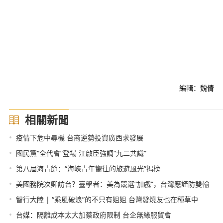
編輯：魏倩
相關新聞
•
疫情下危中尋機 台商逆勢投資廣西求發展
•
國民黨“全代會”登場 江啟臣強調“九二共識”
•
第八屆海青節：“海峽青年嚮往的旅遊風光”揭榜
•
美國務院次卿訪台？臺學者：美為競選“加戲”，台灣應謹防雙輸
•
智行大陸 | “乘風破浪”的不只有姐姐 台灣發燒友也在種草中
•
台媒：隔離成本太大加蔡政府限制 台企無緣服貿會