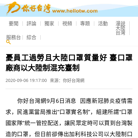
要聞
評論
獨家
視頻
專題
活動
漫説
大陸
台灣
服務台
綜合
憂員工過勞且大陸口罩質量好 臺口罩
廠商以大陸制混充臺制
2020-09-06 19:17:00
來源：你好台灣網
你好台灣網9月6日消息 因應新冠肺炎疫情需
求，民進黨當局推出“口罩實名制”，組建所謂“口罩
國家隊”統一管控配送，讓民眾定時可以買到台灣製
造的口罩，但日前卻傳出加利科技公司以大陸制口