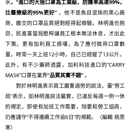
水
，“進口的大陸口罩為工業級，防護率高達99%，
比醫療級的95%更好”
，他不是魚目混珠的黑心廠
商，繳交的口罩品質絕對經得起檢驗。林明進也抱
怨，民進黨當局壓榨讓員工根本無法休息，才出此
下策。更有加利員工感嘆，為了應付徵用口罩數
量，時常一天上班12小時，自己已經瘦了13公斤。
此外，有不少藥師透露，加利科技進口的“CARRY
MASK”口罩在業界
“品質其實不錯”
。
對於林明進表示員工嚴重過勞的説法，臺“勞工
局”表示，如林明進説法屬實，已違反每週一例一休
的規定，即使有加班工作需要，除要和勞工協商，
仍應謹守“不得連續工作逾6日”的規範。（編輯 姚思
寒）