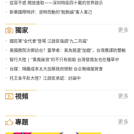
•
從容不惑 開放進取——深圳特區四十載的世界啟示
•
新華國際時評：逆時而動的“脫鉤論”害人害己
獨家
更多
•
國民黨“全代會”登場 江啟臣強調“九二共識”
•
美國務院次卿訪台？臺學者：美為競選“加戲”，台灣應謹防雙輸
•
智行大陸 | “乘風破浪”的不只有姐姐 台灣發燒友也在種草中
•
台媒：隔離成本太大加蔡政府限制 台企無緣服貿會
•
托王金平赴大陸？江啟臣承認：討論中
視頻
更多
專題
更多