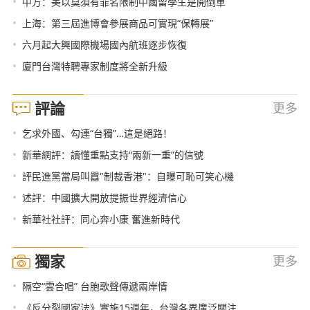
•
中方：美以莫須有罪名限制中國留學生是開倒車
•
上海：第三屆進博會參展商品可實現“保轉展”
•
六月起大興國際機場國內航班逐步恢復
•
廈門台灣特聘專家制度將全新升級
評論
更多
•
乞求外國、勾連“台獨”…這是絕路！
•
新華網評：讀懂重點支持“兩新一重”的信號
•
評民進黨當局叫囂"制裁香港"：自曝可恥可笑心機
•
述評：中國擴大開放提振世界經濟信心
•
新華社社評：同心奔小康 奮進新時代
獨家
更多
•
隔空“雲合唱” 台胞歌聲傳遞兩岸情
•
《反分裂國家法》實施15週年，台灣各界廣泛關注