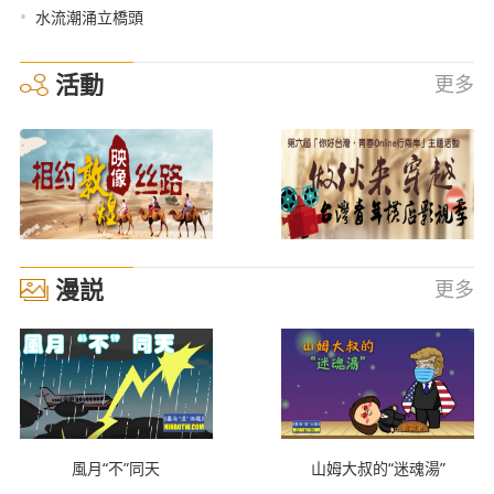
•
水流潮涌立橋頭
活動
更多
漫説
更多
風月“不”同天
山姆大叔的“迷魂湯”