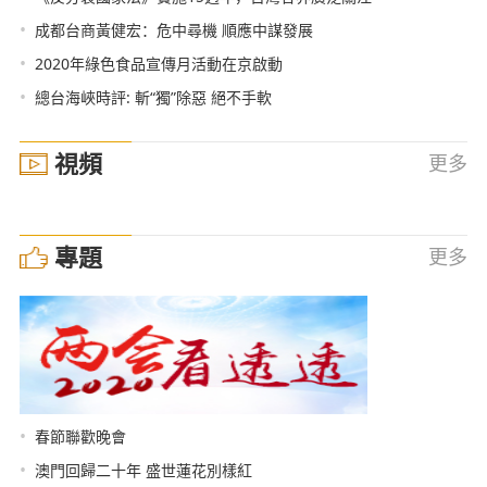
•
成都台商黃健宏：危中尋機 順應中謀發展
•
2020年綠色食品宣傳月活動在京啟動
•
總台海峽時評: 斬“獨”除惡 絕不手軟
視頻
更多
專題
更多
•
春節聯歡晚會
•
澳門回歸二十年 盛世蓮花別樣紅