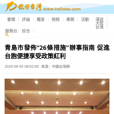
要聞
評論
獨家
視頻
專題
活動
漫説
大陸
台灣
服務台
綜合
青島市發佈“26條措施”辦事指南 促進
台胞便捷享受政策紅利
2020-06-05 08:02:00
來源：中國台灣網