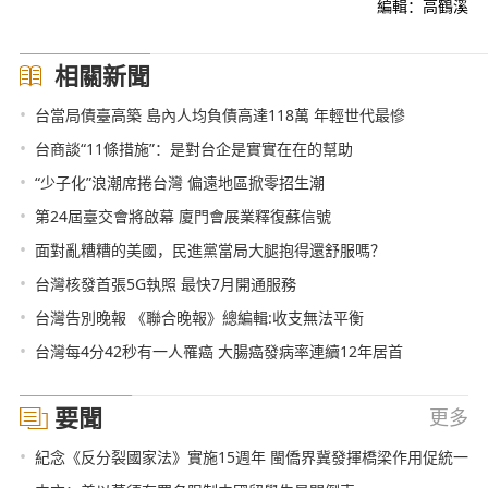
編輯：高鶴溪
相關新聞
•
台當局債臺高築 島內人均負債高達118萬 年輕世代最慘
•
台商談“11條措施”：是對台企是實實在在的幫助
•
“少子化”浪潮席捲台灣 偏遠地區掀零招生潮
•
第24屆臺交會將啟幕 廈門會展業釋復蘇信號
•
面對亂糟糟的美國，民進黨當局大腿抱得還舒服嗎？
•
台灣核發首張5G執照 最快7月開通服務
•
台灣告別晚報 《聯合晚報》總編輯:收支無法平衡
•
台灣每4分42秒有一人罹癌 大腸癌發病率連續12年居首
要聞
更多
•
紀念《反分裂國家法》實施15週年 閩僑界冀發揮橋梁作用促統一