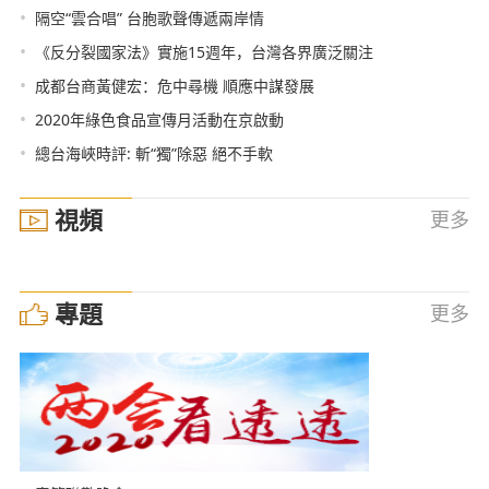
•
隔空“雲合唱” 台胞歌聲傳遞兩岸情
•
《反分裂國家法》實施15週年，台灣各界廣泛關注
•
成都台商黃健宏：危中尋機 順應中謀發展
•
2020年綠色食品宣傳月活動在京啟動
•
總台海峽時評: 斬“獨”除惡 絕不手軟
視頻
更多
專題
更多