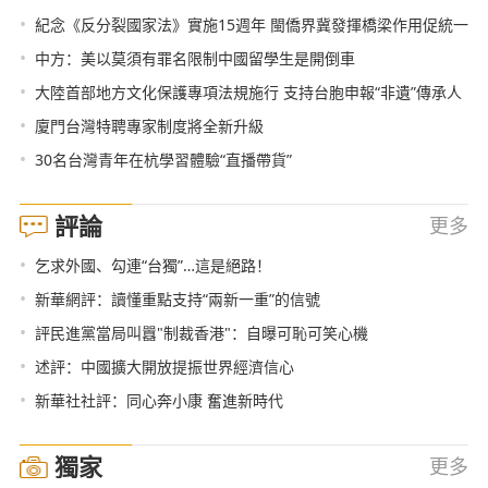
•
紀念《反分裂國家法》實施15週年 閩僑界冀發揮橋梁作用促統一
•
中方：美以莫須有罪名限制中國留學生是開倒車
•
大陸首部地方文化保護專項法規施行 支持台胞申報“非遺”傳承人
•
廈門台灣特聘專家制度將全新升級
•
30名台灣青年在杭學習體驗“直播帶貨”
評論
更多
•
乞求外國、勾連“台獨”…這是絕路！
•
新華網評：讀懂重點支持“兩新一重”的信號
•
評民進黨當局叫囂"制裁香港"：自曝可恥可笑心機
•
述評：中國擴大開放提振世界經濟信心
•
新華社社評：同心奔小康 奮進新時代
獨家
更多