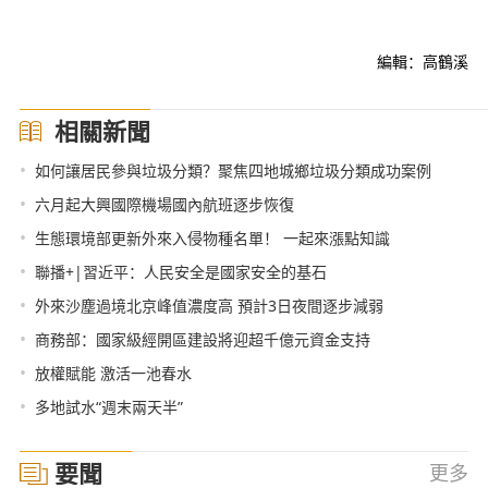
編輯：高鶴溪
相關新聞
•
如何讓居民參與垃圾分類？聚焦四地城鄉垃圾分類成功案例
•
六月起大興國際機場國內航班逐步恢復
•
生態環境部更新外來入侵物種名單！ 一起來漲點知識
•
聯播+|習近平：人民安全是國家安全的基石
•
外來沙塵過境北京峰值濃度高 預計3日夜間逐步減弱
•
商務部：國家級經開區建設將迎超千億元資金支持
•
放權賦能 激活一池春水
•
多地試水“週末兩天半”
要聞
更多