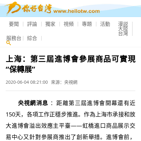
要聞
評論
獨家
視頻
專題
活動
漫説
大陸
台灣
服務台
綜合
上海：第三屆進博會參展商品可實現
“保轉展”
2020-06-04 08:21:00
來源：央視網
央視網消息
：距離第三屆進博會開幕還有近
150天，各項工作正穩步推進。作為上海市承接和放
大進博會溢出效應主平臺——虹橋進口商品展示交
易中心又針對參展商推出了創新舉措。進博會前，