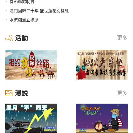
•
春節聯歡晚會
•
澳門回歸二十年 盛世蓮花別樣紅
•
水流潮涌立橋頭
活動
更多
漫説
更多